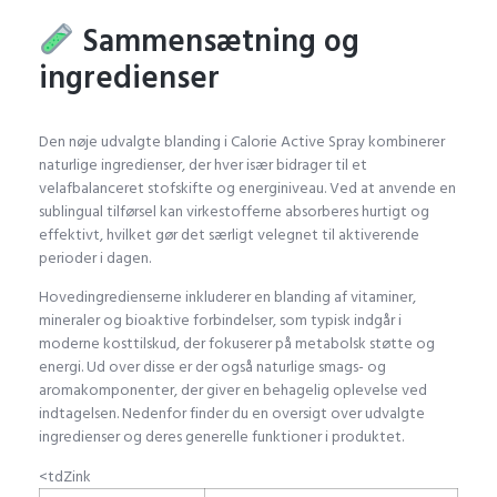
Sammensætning og
ingredienser
Den nøje udvalgte blanding i Calorie Active Spray kombinerer
naturlige ingredienser, der hver især bidrager til et
velafbalanceret stofskifte og energiniveau. Ved at anvende en
sublingual tilførsel kan virkestofferne absorberes hurtigt og
effektivt, hvilket gør det særligt velegnet til aktiverende
perioder i dagen.
Hovedingredienserne inkluderer en blanding af vitaminer,
mineraler og bioaktive forbindelser, som typisk indgår i
moderne kosttilskud, der fokuserer på metabolsk støtte og
energi. Ud over disse er der også naturlige smags- og
aromakomponenter, der giver en behagelig oplevelse ved
indtagelsen. Nedenfor finder du en oversigt over udvalgte
ingredienser og deres generelle funktioner i produktet.
<tdZink