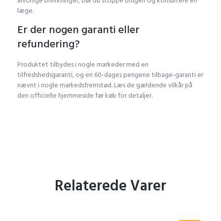
alvorlige bivirkninger, bør du stoppe brugen og konsultere en
læge.
Er der nogen garanti eller
refundering?
Produktet tilbydes i nogle markeder med en
tilfredshedsgaranti, og en 60-dages pengene tilbage-garanti er
nævnt i nogle markedsfremstød. Læs de gældende vilkår på
den officielle hjemmeside før køb for detaljer.
Relaterede Varer