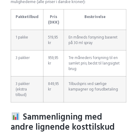
mulighederne (alle priser i danske kroner):
Pakketilbud
Pris
Beskrivelse
(DKK)
1 pakke
519,95
En måneds forsyning baseret
kr
på 30 ml spray
3 pakker
959,95
Tre måneders forsyning til en
kr
samlet pris; bedst til langsigtet
brug
3 pakker
849,95
Tilbudspris ved særlige
(ekstra
kr
kampagner og forudbetaling
tilbud)
Sammenligning med
andre lignende kosttilskud