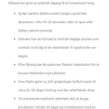
Rådene her giver en praktisk tilgang til en konsekvent brug:
Sprøjt væsken direkte under tungen og lad den
absorbere i cirka 10–20 sekunder, uden at spise eller
drikke i samme periode.
Dernæst kan du fortsætte med din daglige routine som
normalt. Hold dig til de anbefalede 10 Sprühstöße om
dagen.
Efter åbning bør du opbevare flasken i køleskabet for at
bevare friskheden og kvaliteten.
Hver flaske giver ca. 200 sprøjtninger, hvilket svarer til
cirka 20–30 dages forbrug ved den anbefalede dosis.
Til vedvarende resultater anbefales det at bruge
produktet i mindst 30 dage og i kombination med en