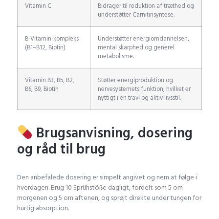
Vitamin C
Bidrager til reduktion af træthed og
understøtter Carnitinsyntese.
B-Vitamin-kompleks
Understøtter energiomdannelsen,
(B1–B12, Biotin)
mental skarphed og generel
metabolisme.
Vitamin B3, B5, B2,
Støtter energiproduktion og
B6, B9, Biotin
nervesystemets funktion, hvilket er
nyttigt i en travl og aktiv livsstil.
Brugsanvisning, dosering
og råd til brug
Den anbefalede dosering er simpelt angivet og nem at følge i
hverdagen. Brug 10 Sprühstöße dagligt, fordelt som 5 om
morgenen og 5 om aftenen, og sprøjt direkte under tungen for
hurtig absorption.