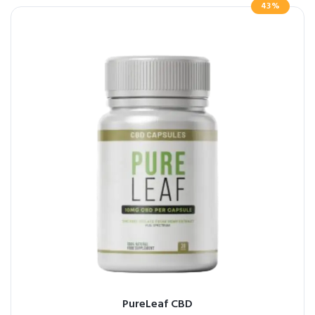
43%
PureLeaf CBD