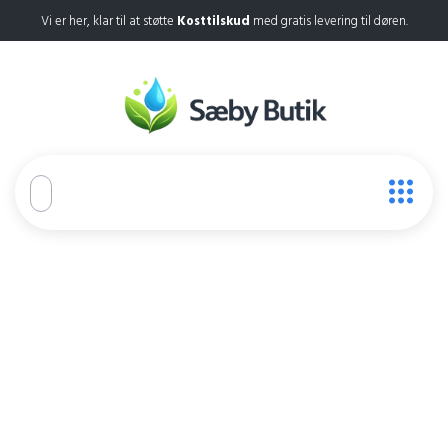
Vi er her, klar til at støtte
Kosttilskud
med gratis levering til døren.
Calorie Active Spray
Home
Calorie Active Spray