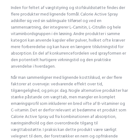
Inden for feltet af vægtstyring og stofskuldsstøtte findes der
flere produkter med lignende formål. Calorie Active Spray
adskiller sig ved sin sublinguale tilførsel og ved en
sammensætning, der integrerer L-Carnitin, L-Citrullin og hele
vitaminbordsgruppen i én løsning. Andre produkter i samme
kategori kan anvende kapsler eller pulver, hvilket ofte kræver
mere forberedelse og kan have en længere tilslutningstid for
absorption. En del af konkurrencefordelen ved sprayformen er
den potentielt hurtigere virkningstid og den praktiske
anvendelse i hverdagen.
Når man sammenligner med lignende kosttilskud, er der flere
faktorer at overveje: vedvarende effekt over tid,
tilgængelighed, og pris pr. dag. Nogle alternative produkter har
stærke påstande om vægttab, men mangler en komplet
ernæringsprofil som inkluderer en bred vifte af B-vitaminer og
C-vitamin. Det er derfor relevant at bedømme et produkt som
Calorie Active Spray ud fra kombinationen af absorption,
næringsindhold og den overordnede tilgang til
vægttabsstøtte. I praksis kan dette produkt være særligt
velegnet til dem, der foretrækker en nem og opfriskende