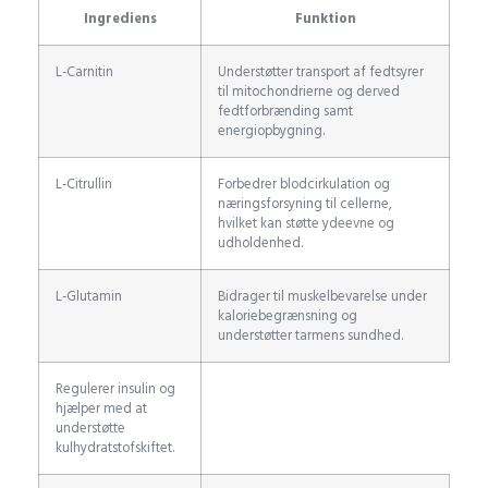
Ingrediens
Funktion
L-Carnitin
Understøtter transport af fedtsyrer
til mitochondrierne og derved
fedtforbrænding samt
energiopbygning.
L-Citrullin
Forbedrer blodcirkulation og
næringsforsyning til cellerne,
hvilket kan støtte ydeevne og
udholdenhed.
L-Glutamin
Bidrager til muskelbevarelse under
kaloriebegrænsning og
understøtter tarmens sundhed.
Regulerer insulin og
hjælper med at
understøtte
kulhydratstofskiftet.