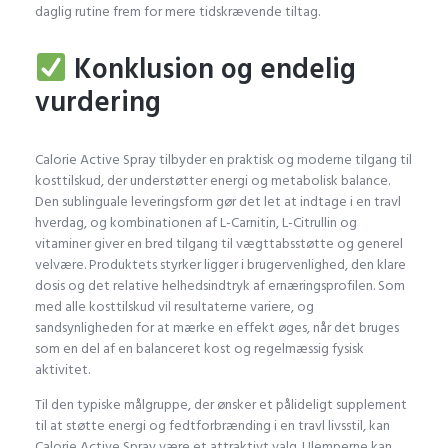
daglig rutine frem for mere tidskrævende tiltag.
Konklusion og endelig
vurdering
Calorie Active Spray tilbyder en praktisk og moderne tilgang til
kosttilskud, der understøtter energi og metabolisk balance.
Den sublinguale leveringsform gør det let at indtage i en travl
hverdag, og kombinationen af L-Carnitin, L-Citrullin og
vitaminer giver en bred tilgang til vægttabsstøtte og generel
velvære. Produktets styrker ligger i brugervenlighed, den klare
dosis og det relative helhedsindtryk af ernæringsprofilen. Som
med alle kosttilskud vil resultaterne variere, og
sandsynligheden for at mærke en effekt øges, når det bruges
som en del af en balanceret kost og regelmæssig fysisk
aktivitet.
Til den typiske målgruppe, der ønsker et pålideligt supplement
til at støtte energi og fedtforbrænding i en travl livsstil, kan
Calorie Active Spray være et attraktivt valg. Ulemperne kan