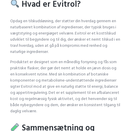
Hvad er Evitrol?
Opdag en tilskudsløsning, der støtter din hverdag gennem en
naturbaseret kombination af ingredienser, der typisk bruges i
vægtstyring og energiøget velvære. Evitrol er et kosttilskud
udviklet til begyndere og til dig, der ønsker et nemt tilskud i en
travl hverdag, uden at gå på kompromis med renhed og
naturlige ingredienser.
Produktet er designet som en månedlig forsyning og fås som
praktiske flasker, der gør det nemt at holde en jævn dosis og
en konsekvent rutine. Med sin kombination af botaniske
komponenter og metabolisme-understøttende ingredienser
sigter Evitrol mod at give en naturlig støtte til energi, balance
og appetitregulering. Det er et supplement til en afbalanceret
kost og regelmæssig fysisk aktivitet, og det henvender sig til
både nybegyndere og dem, der ønsker en konsistent tilgang til
daglig velvære.
Sammensætning og