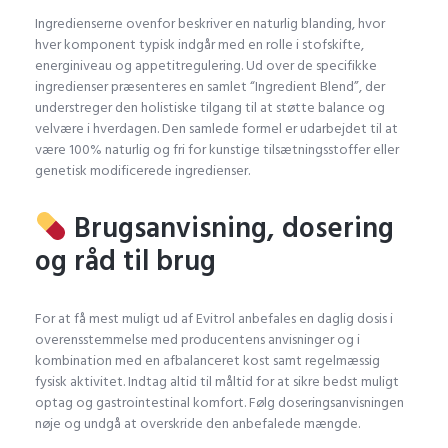
Ingredienserne ovenfor beskriver en naturlig blanding, hvor
hver komponent typisk indgår med en rolle i stofskifte,
energiniveau og appetitregulering. Ud over de specifikke
ingredienser præsenteres en samlet “Ingredient Blend”, der
understreger den holistiske tilgang til at støtte balance og
velvære i hverdagen. Den samlede formel er udarbejdet til at
være 100% naturlig og fri for kunstige tilsætningsstoffer eller
genetisk modificerede ingredienser.
Brugsanvisning, dosering
og råd til brug
For at få mest muligt ud af Evitrol anbefales en daglig dosis i
overensstemmelse med producentens anvisninger og i
kombination med en afbalanceret kost samt regelmæssig
fysisk aktivitet. Indtag altid til måltid for at sikre bedst muligt
optag og gastrointestinal komfort. Følg doseringsanvisningen
nøje og undgå at overskride den anbefalede mængde.