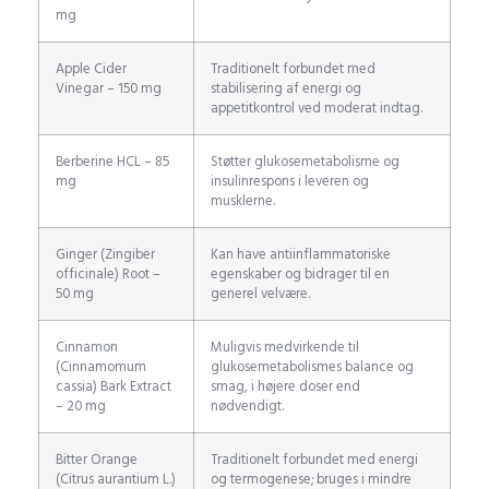
mg
Apple Cider
Traditionelt forbundet med
Vinegar – 150 mg
stabilisering af energi og
appetitkontrol ved moderat indtag.
Berberine HCL – 85
Støtter glukosemetabolisme og
mg
insulinrespons i leveren og
musklerne.
Ginger (Zingiber
Kan have antiinflammatoriske
officinale) Root –
egenskaber og bidrager til en
50 mg
generel velvære.
Cinnamon
Muligvis medvirkende til
(Cinnamomum
glukosemetabolismes balance og
cassia) Bark Extract
smag, i højere doser end
– 20 mg
nødvendigt.
Bitter Orange
Traditionelt forbundet med energi
(Citrus aurantium L.)
og termogenese; bruges i mindre