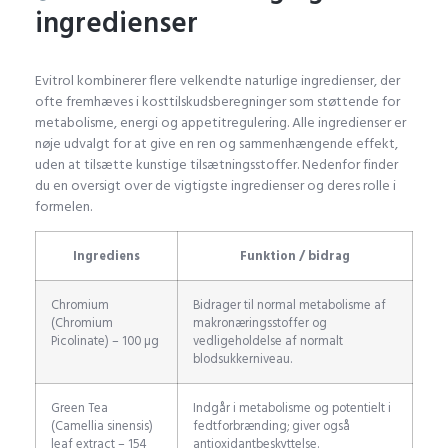
ingredienser
Evitrol kombinerer flere velkendte naturlige ingredienser, der
ofte fremhæves i kosttilskudsberegninger som støttende for
metabolisme, energi og appetitregulering. Alle ingredienser er
nøje udvalgt for at give en ren og sammenhængende effekt,
uden at tilsætte kunstige tilsætningsstoffer. Nedenfor finder
du en oversigt over de vigtigste ingredienser og deres rolle i
formelen.
Ingrediens
Funktion / bidrag
Chromium
Bidrager til normal metabolisme af
(Chromium
makronæringsstoffer og
Picolinate) – 100 µg
vedligeholdelse af normalt
blodsukkerniveau.
Green Tea
Indgår i metabolisme og potentielt i
(Camellia sinensis)
fedtforbrænding; giver også
leaf extract – 154
antioxidantbeskyttelse.