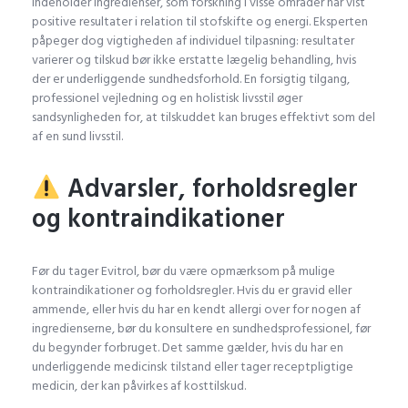
indeholder ingredienser, som forskning i visse områder har vist
positive resultater i relation til stofskifte og energi. Eksperten
påpeger dog vigtigheden af individuel tilpasning: resultater
varierer og tilskud bør ikke erstatte lægelig behandling, hvis
der er underliggende sundhedsforhold. En forsigtig tilgang,
professionel vejledning og en holistisk livsstil øger
sandsynligheden for, at tilskuddet kan bruges effektivt som del
af en sund livsstil.
Advarsler, forholdsregler
og kontraindikationer
Før du tager Evitrol, bør du være opmærksom på mulige
kontraindikationer og forholdsregler. Hvis du er gravid eller
ammende, eller hvis du har en kendt allergi over for nogen af
ingredienserne, bør du konsultere en sundhedsprofessionel, før
du begynder forbruget. Det samme gælder, hvis du har en
underliggende medicinsk tilstand eller tager receptpligtige
medicin, der kan påvirkes af kosttilskud.