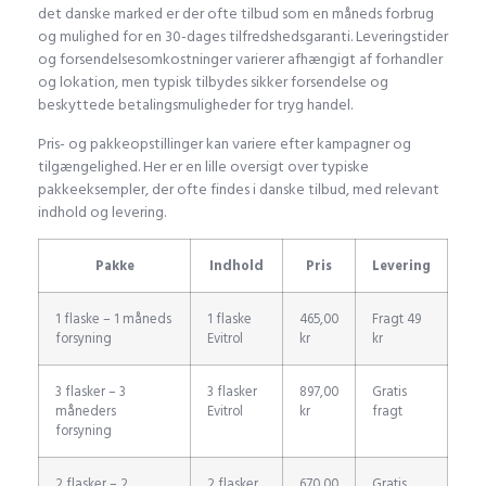
det danske marked er der ofte tilbud som en måneds forbrug
og mulighed for en 30-dages tilfredshedsgaranti. Leveringstider
og forsendelsesomkostninger varierer afhængigt af forhandler
og lokation, men typisk tilbydes sikker forsendelse og
beskyttede betalingsmuligheder for tryg handel.
Pris- og pakkeopstillinger kan variere efter kampagner og
tilgængelighed. Her er en lille oversigt over typiske
pakkeeksempler, der ofte findes i danske tilbud, med relevant
indhold og levering.
Pakke
Indhold
Pris
Levering
1 flaske – 1 måneds
1 flaske
465,00
Fragt 49
forsyning
Evitrol
kr
kr
3 flasker – 3
3 flasker
897,00
Gratis
måneders
Evitrol
kr
fragt
forsyning
2 flasker – 2
2 flasker
670,00
Gratis