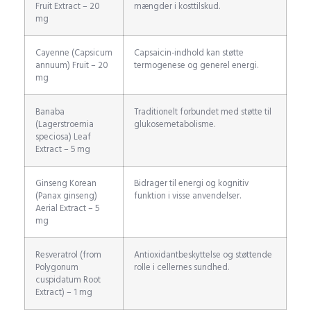
Fruit Extract – 20
mængder i kosttilskud.
mg
Cayenne (Capsicum
Capsaicin-indhold kan støtte
annuum) Fruit – 20
termogenese og generel energi.
mg
Banaba
Traditionelt forbundet med støtte til
(Lagerstroemia
glukosemetabolisme.
speciosa) Leaf
Extract – 5 mg
Ginseng Korean
Bidrager til energi og kognitiv
(Panax ginseng)
funktion i visse anvendelser.
Aerial Extract – 5
mg
Resveratrol (from
Antioxidantbeskyttelse og støttende
Polygonum
rolle i cellernes sundhed.
cuspidatum Root
Extract) – 1 mg