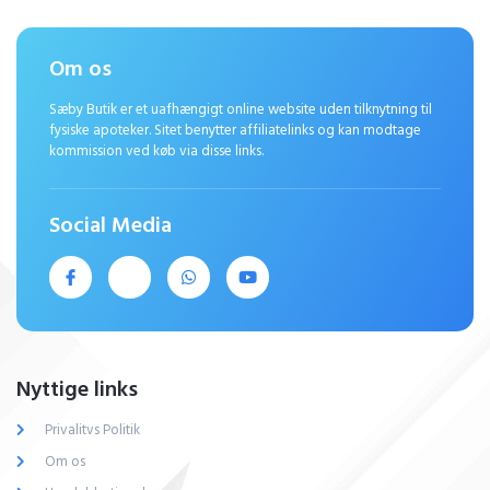
Om os
Sæby Butik er et uafhængigt online website uden tilknytning til
fysiske apoteker. Sitet benytter affiliatelinks og kan modtage
kommission ved køb via disse links.
Social Media
Nyttige links
Privalitvs Politik
Om os