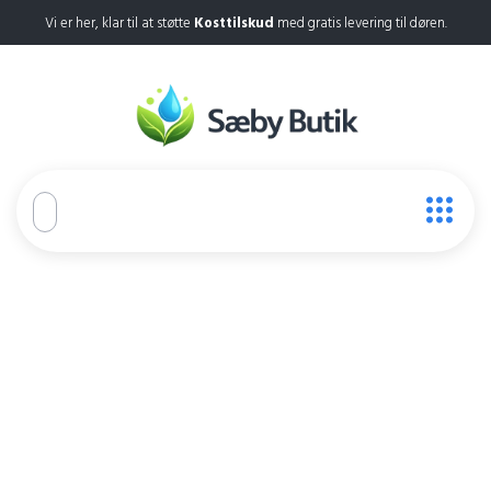
Vi er her, klar til at støtte
Kosttilskud
med gratis levering til døren.
Evitrol
Home
Evitrol