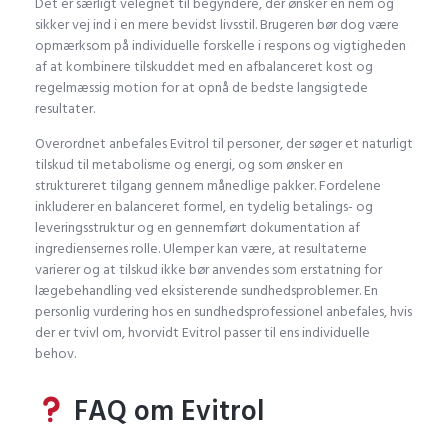
Det er særligt velegnet til begyndere, der ønsker en nem og
sikker vej ind i en mere bevidst livsstil. Brugeren bør dog være
opmærksom på individuelle forskelle i respons og vigtigheden
af at kombinere tilskuddet med en afbalanceret kost og
regelmæssig motion for at opnå de bedste langsigtede
resultater.
Overordnet anbefales Evitrol til personer, der søger et naturligt
tilskud til metabolisme og energi, og som ønsker en
struktureret tilgang gennem månedlige pakker. Fordelene
inkluderer en balanceret formel, en tydelig betalings- og
leveringsstruktur og en gennemført dokumentation af
ingrediensernes rolle. Ulemper kan være, at resultaterne
varierer og at tilskud ikke bør anvendes som erstatning for
lægebehandling ved eksisterende sundhedsproblemer. En
personlig vurdering hos en sundhedsprofessionel anbefales, hvis
der er tvivl om, hvorvidt Evitrol passer til ens individuelle
behov.
FAQ om Evitrol