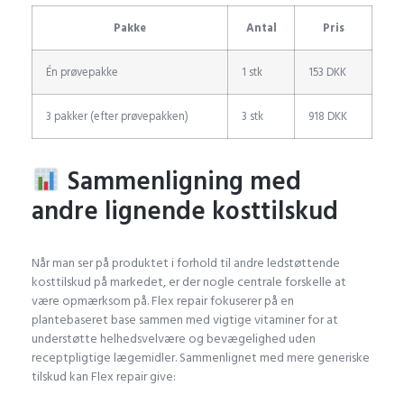
Pakke
Antal
Pris
Én prøvepakke
1 stk
153 DKK
3 pakker (efter prøvepakken)
3 stk
918 DKK
Sammenligning med
andre lignende kosttilskud
Når man ser på produktet i forhold til andre ledstøttende
kosttilskud på markedet, er der nogle centrale forskelle at
være opmærksom på. Flex repair fokuserer på en
plantebaseret base sammen med vigtige vitaminer for at
understøtte helhedsvelvære og bevægelighed uden
receptpligtige lægemidler. Sammenlignet med mere generiske
tilskud kan Flex repair give: