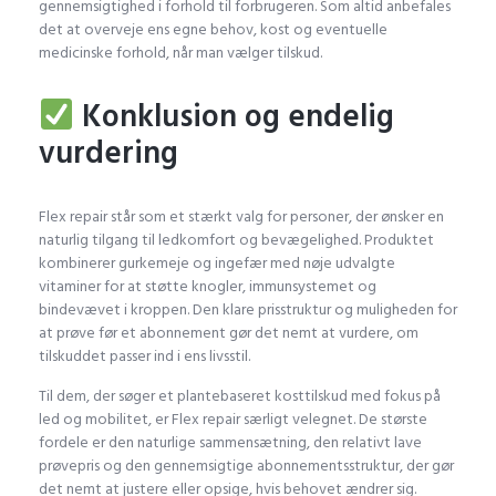
gennemsigtighed i forhold til forbrugeren. Som altid anbefales
det at overveje ens egne behov, kost og eventuelle
medicinske forhold, når man vælger tilskud.
Konklusion og endelig
vurdering
Flex repair står som et stærkt valg for personer, der ønsker en
naturlig tilgang til ledkomfort og bevægelighed. Produktet
kombinerer gurkemeje og ingefær med nøje udvalgte
vitaminer for at støtte knogler, immunsystemet og
bindevævet i kroppen. Den klare prisstruktur og muligheden for
at prøve før et abonnement gør det nemt at vurdere, om
tilskuddet passer ind i ens livsstil.
Til dem, der søger et plantebaseret kosttilskud med fokus på
led og mobilitet, er Flex repair særligt velegnet. De største
fordele er den naturlige sammensætning, den relativt lave
prøvepris og den gennemsigtige abonnementsstruktur, der gør
det nemt at justere eller opsige, hvis behovet ændrer sig.