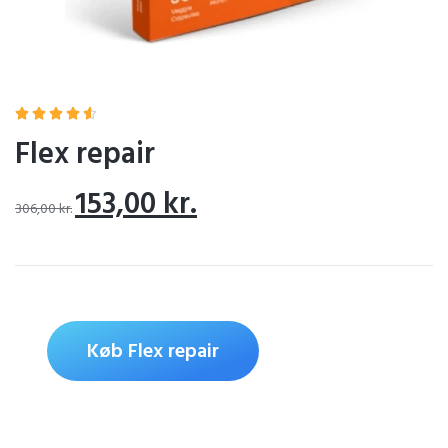





Flex repair
153,00
kr.
306,00
kr.
Køb Flex repair