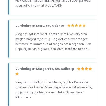
Flex Repair mig den lindring, jeg havde håbet på. Helt
naturligt og nemt at bruge. TAK!«
Vurdering af Mary, 68, Odense
–
»Jeg har lagt mærke til, at mine knæ ikke knirker så
meget, når jeg rejser mig – og det er blevet meget
nemmere at komme ud af sengen om morgenen. Flex
Repair hjalp virkelig med den stive, fastlåste følelse.«
Vurdering af Margareta, 59, Aalborg
–
»Jeg har mild slidgigt i hænderne, og Flex Repair har
gjort en stor forskel. Mine fingre føles mindre hævede,
og jeg kan gribe bedre – selv det at åbne glas er
lettere nu.«