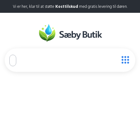
Vi er her, klar til at støtte
Kosttilskud
med gratis levering til døren.
Flex repair
Home
Flex repair