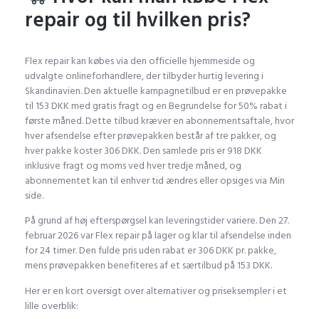
repair og til hvilken pris?
Flex repair kan købes via den officielle hjemmeside og
udvalgte onlineforhandlere, der tilbyder hurtig levering i
Skandinavien. Den aktuelle kampagnetilbud er en prøvepakke
til 153 DKK med gratis fragt og en Begrundelse for 50% rabat i
første måned. Dette tilbud kræver en abonnementsaftale, hvor
hver afsendelse efter prøvepakken består af tre pakker, og
hver pakke koster 306 DKK. Den samlede pris er 918 DKK
inklusive fragt og moms ved hver tredje måned, og
abonnementet kan til enhver tid ændres eller opsiges via Min
side.
På grund af høj efterspørgsel kan leveringstider variere. Den 27.
februar 2026 var Flex repair på lager og klar til afsendelse inden
for 24 timer. Den fulde pris uden rabat er 306 DKK pr. pakke,
mens prøvepakken benefiteres af et særtilbud på 153 DKK.
Her er en kort oversigt over alternativer og priseksempler i et
lille overblik: