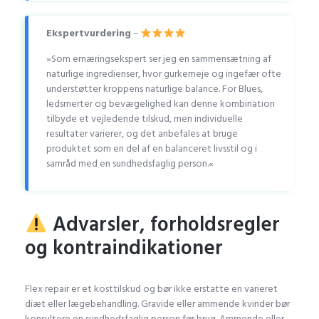
Ekspertvurdering
–
»Som ernæringsekspert ser jeg en sammensætning af
naturlige ingredienser, hvor gurkemeje og ingefær ofte
understøtter kroppens naturlige balance. For Blues,
ledsmerter og bevægelighed kan denne kombination
tilbyde et vejledende tilskud, men individuelle
resultater varierer, og det anbefales at bruge
produktet som en del af en balanceret livsstil og i
samråd med en sundhedsfaglig person.«
Advarsler, forholdsregler
og kontraindikationer
Flex repair er et kosttilskud og bør ikke erstatte en varieret
diæt eller lægebehandling. Gravide eller ammende kvinder bør
konsultere en sundhedsfaglig person før brug. Ammende eller