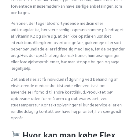
forventede mæssemøder kan have særlige anbefalinger, som
bør følges.
Personer, der tager blodfortyndende medicin eller
antikoagulantia, bør være særligt opmærksomme på indtaget
af Vitamin K2 og sikre sig, at der ikke opstår en uønsket
interaktion. Allergikere overfor ingefær, gurkemeje eller sort
peber bør undlade eller rådføre sig med læge, før de begynder
brug. Hvis der opstår allergiske reaktioner, humørsvingninger
eller fordøjelsesproblemer, bør man stoppe brugen og søge
lægehjælp.
Det anbefales at få individuel rådgivning ved behandling af
eksisterende medicinske tilstande eller ved tvivl om
anvendelse i forhold til andre kosttilskud. Produktet bør
opbevares uden for små børn og opbevares tørt, ved
stuetemperatur. Kontaktoplysninger til kundeservice eller en
sundhedsfaglig kontakt bør have høj prioritet, hvis spørgsmål
opstår.
Hvor kan man købe Flex