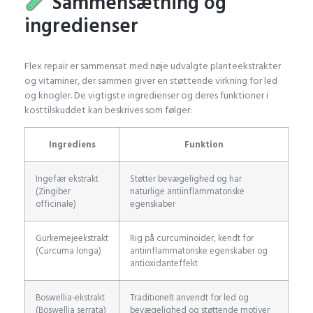
Sammensætning og
ingredienser
Flex repair er sammensat med nøje udvalgte planteekstrakter
og vitaminer, der sammen giver en støttende virkning for led
og knogler. De vigtigste ingredienser og deres funktioner i
kosttilskuddet kan beskrives som følger:
Ingrediens
Funktion
Ingefær ekstrakt
Støtter bevægelighed og har
(Zingiber
naturlige antiinflammatoriske
officinale)
egenskaber
Gurkemejeekstrakt
Rig på curcuminoider, kendt for
(Curcuma longa)
antiinflammatoriske egenskaber og
antioxidanteffekt
Boswellia-ekstrakt
Traditionelt anvendt for led og
(Boswellia serrata)
bevægelighed og støttende motiver