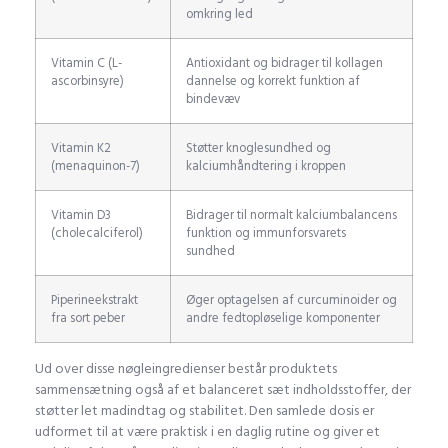
omkring led
Vitamin C (L-
Antioxidant og bidrager til kollagen
ascorbinsyre)
dannelse og korrekt funktion af
bindevæv
Vitamin K2
Støtter knoglesundhed og
(menaquinon-7)
kalciumhåndtering i kroppen
Vitamin D3
Bidrager til normalt kalciumbalancens
(cholecalciferol)
funktion og immunforsvarets
sundhed
Piperineekstrakt
Øger optagelsen af curcuminoider og
fra sort peber
andre fedtopløselige komponenter
Ud over disse nøgleingredienser består produktets
sammensætning også af et balanceret sæt indholdsstoffer, der
støtter let madindtag og stabilitet. Den samlede dosis er
udformet til at være praktisk i en daglig rutine og giver et