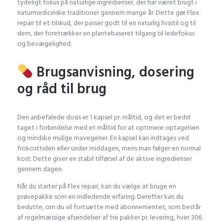
tydeligt fokus på naturlige ingredienser, der har været brugt i
naturmedicinske traditioner gennem mange år. Dette gør Flex
repair til et tilskud, der passer godt til en naturlig livsstil og til
dem, der foretrækker en plantebaseret tilgang til ledefokus
og bevægelighed.
Brugsanvisning, dosering
og råd til brug
Den anbefalede dosis er 1 kapsel pr. måltid, og det er bedst
taget i forbindelse med et måltid for at optimere optagelsen
og mindske mulige mavegener. En kapsel kan indtages ved
frokosttiden eller under middagen, mens man følger en normal
kost. Dette giver en stabil tilførsel af de aktive ingredienser
gennem dagen.
Når du starter på Flex repair, kan du vælge at bruge en
prøvepakke som en indledende erfaring. Derefter kan du
beslutte, om du vil fortsætte med abonnementet, som består
af regelmæssige afsendelser af tre pakker pr. levering, hver 306