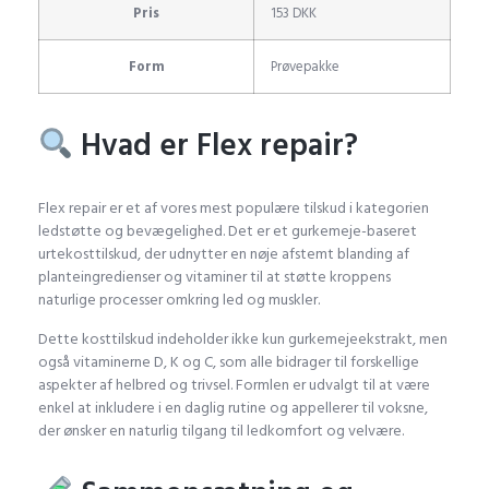
Pris
153 DKK
Form
Prøvepakke
Hvad er Flex repair?
Flex repair er et af vores mest populære tilskud i kategorien
ledstøtte og bevægelighed. Det er et gurkemeje-baseret
urtekosttilskud, der udnytter en nøje afstemt blanding af
planteingredienser og vitaminer til at støtte kroppens
naturlige processer omkring led og muskler.
Dette kosttilskud indeholder ikke kun gurkemejeekstrakt, men
også vitaminerne D, K og C, som alle bidrager til forskellige
aspekter af helbred og trivsel. Formlen er udvalgt til at være
enkel at inkludere i en daglig rutine og appellerer til voksne,
der ønsker en naturlig tilgang til ledkomfort og velvære.