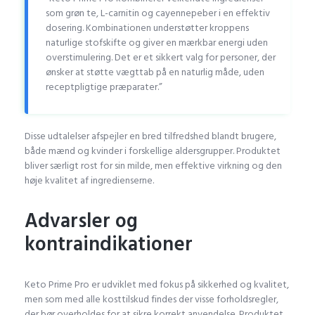
som grøn te, L-carnitin og cayennepeber i en effektiv
dosering. Kombinationen understøtter kroppens
naturlige stofskifte og giver en mærkbar energi uden
overstimulering. Det er et sikkert valg for personer, der
ønsker at støtte vægttab på en naturlig måde, uden
receptpligtige præparater.”
Disse udtalelser afspejler en bred tilfredshed blandt brugere,
både mænd og kvinder i forskellige aldersgrupper. Produktet
bliver særligt rost for sin milde, men effektive virkning og den
høje kvalitet af ingredienserne.
Advarsler og
kontraindikationer
Keto Prime Pro er udviklet med fokus på sikkerhed og kvalitet,
men som med alle kosttilskud findes der visse forholdsregler,
der bør overholdes for at sikre korrekt anvendelse. Produktet