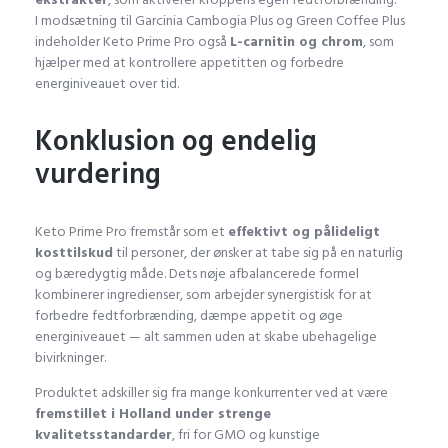
I modsætning til Garcinia Cambogia Plus og Green Coffee Plus
indeholder Keto Prime Pro også
L-carnitin og chrom
, som
hjælper med at kontrollere appetitten og forbedre
energiniveauet over tid.
Konklusion og endelig
vurdering
Keto Prime Pro fremstår som et
effektivt og pålideligt
kosttilskud
til personer, der ønsker at tabe sig på en naturlig
og bæredygtig måde. Dets nøje afbalancerede formel
kombinerer ingredienser, som arbejder synergistisk for at
forbedre fedtforbrænding, dæmpe appetit og øge
energiniveauet — alt sammen uden at skabe ubehagelige
bivirkninger.
Produktet adskiller sig fra mange konkurrenter ved at være
fremstillet i Holland under strenge
kvalitetsstandarder
, fri for GMO og kunstige