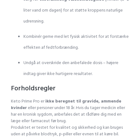
liter vand om dagen) for at støtte kroppens naturlige
udrensning.
Kombinér gerne med let fysisk aktivitet for at forstærke
effekten af fedtforbrænding.
Undgå at overskride den anbefalede dosis – højere
indtag giver ikke hurtigere resultater.
Forholdsregler
Keto Prime Pro er
ikke beregnet til gravide, ammende
kvinder
eller personer under 18 år. Hvis du tager medicin eller
har en kronisk sygdom, anbefales det at rådføre dig med en
læge eller farmaceut før brug.
Produktet er testet for kvalitet og sikkerhed og kan bruges
uden at påvirke blodtryk, p-piller eller evnen til at køre bil.