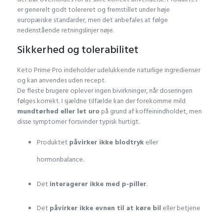
er generelt godt tolereret og fremstillet under høje
europæiske standarder, men det anbefales at følge
nedenstående retningslinjer nøje.
Sikkerhed og tolerabilitet
Keto Prime Pro indeholder udelukkende naturlige ingredienser
og kan anvendes uden recept.
De fleste brugere oplever ingen bivirkninger, når doseringen
følges korrekt. I sjældne tilfælde kan der forekomme mild
mundtørhed eller let uro
på grund af koffeinindholdet, men
disse symptomer forsvinder typisk hurtigt.
Produktet
påvirker ikke blodtryk
eller
hormonbalance.
Det
interagerer ikke med p-piller
.
Det
påvirker ikke evnen til at køre bil
eller betjene