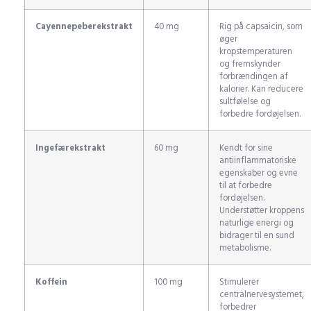
Cayennepeberekstrakt
40 mg
Rig på capsaicin, som
øger
kropstemperaturen
og fremskynder
forbrændingen af
kalorier. Kan reducere
sultfølelse og
forbedre fordøjelsen.
Ingefærekstrakt
60 mg
Kendt for sine
antiinflammatoriske
egenskaber og evne
til at forbedre
fordøjelsen.
Understøtter kroppens
naturlige energi og
bidrager til en sund
metabolisme.
Koffein
100 mg
Stimulerer
centralnervesystemet,
forbedrer