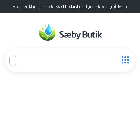
Vi er her, klar til at støtte
Kosttilskud
med gratis levering til døren.
Keto Prime Pro
Home
Keto Prime Pro