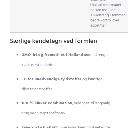
blodsukkerniveauet
og kan reducere
sukkertrang. Fremmer
bedre kontrol over
appetitten.
Særlige kendetegn ved formlen
GMO-fri og fremstillet i Holland
under strenge
kvalitetsstandarder.
Fri for unødvendige fyldstoffer
og kunstige
tilsætningsstoffer.
100 % sikker kombination
, velegnet til langvarig
brug ved vægttabsforløb.
Synergistisk effekt
: hver ingrediens forstærker de