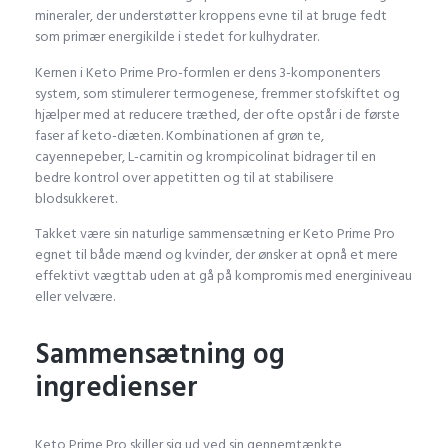
mineraler, der understøtter kroppens evne til at bruge fedt
som primær energikilde i stedet for kulhydrater.
Kernen i Keto Prime Pro-formlen er dens 3-komponenters
system, som stimulerer termogenese, fremmer stofskiftet og
hjælper med at reducere træthed, der ofte opstår i de første
faser af keto-diæten. Kombinationen af grøn te,
cayennepeber, L-carnitin og krompicolinat bidrager til en
bedre kontrol over appetitten og til at stabilisere
blodsukkeret.
Takket være sin naturlige sammensætning er Keto Prime Pro
egnet til både mænd og kvinder, der ønsker at opnå et mere
effektivt vægttab uden at gå på kompromis med energiniveau
eller velvære.
Sammensætning og
ingredienser
Keto Prime Pro skiller sig ud ved sin gennemtænkte