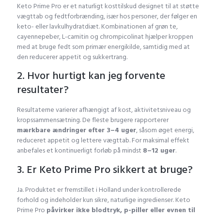
Keto Prime Pro er et naturligt kosttilskud designet til at støtte
vægttab og fedtforbrænding, især hos personer, der følger en
keto- eller lavkulhydratdiæt. Kombinationen af grøn te,
cayennepeber, L-carnitin og chrompicolinat hjælper kroppen
med at bruge fedt som primær energikilde, samtidig med at
den reducerer appetit og sukkertrang.
2. Hvor hurtigt kan jeg forvente
resultater?
Resultaterne varierer afhængigt af kost, aktivitetsniveau og
kropssammensætning. De fleste brugere rapporterer
mærkbare ændringer efter 3–4 uger
, såsom øget energi,
reduceret appetit og lettere vægttab. For maksimal effekt
anbefales et kontinuerligt forløb på mindst
8–12 uger
.
3. Er Keto Prime Pro sikkert at bruge?
Ja. Produktet er fremstillet i Holland under kontrollerede
forhold og indeholder kun sikre, naturlige ingredienser. Keto
Prime Pro
påvirker ikke blodtryk, p-piller eller evnen til