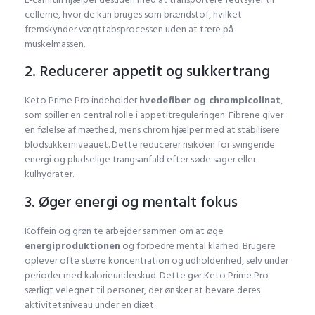
cellerne, hvor de kan bruges som brændstof, hvilket
fremskynder vægttabsprocessen uden at tære på
muskelmassen.
2. Reducerer appetit og sukkertrang
Keto Prime Pro indeholder
hvedefiber og chrompicolinat
,
som spiller en central rolle i appetitreguleringen. Fibrene giver
en følelse af mæthed, mens chrom hjælper med at stabilisere
blodsukkerniveauet. Dette reducerer risikoen for svingende
energi og pludselige trangsanfald efter søde sager eller
kulhydrater.
3. Øger energi og mentalt fokus
Koffein og grøn te arbejder sammen om at øge
energiproduktionen
og forbedre mental klarhed. Brugere
oplever ofte større koncentration og udholdenhed, selv under
perioder med kalorieunderskud. Dette gør Keto Prime Pro
særligt velegnet til personer, der ønsker at bevare deres
aktivitetsniveau under en diæt.