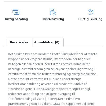
Hurtig betaling
100% naturlig
Hurtig Levering
Beskrivelse
Anmeldelser (0)
Keto Prime Pro er et moderne kosttilskud udviklet til at støtte
kroppen under vægttabsforløb, især for dem der følger en
ketogen eller kaloriereduceret diæt. Formlen kombinerer
naturlige ekstrakter som grøn te, cayennepeber, ingefær og L-
carnitin for at stimulere fedtforbrænding og energiproduktion.
Dette produkt er fremstillet i Holland under strenge
kvalitetsstandarder og anvendes allerede af tusindvis af
tilfredse brugere i Europa. Mange rapporterer øget energi,
reduceret appetit og en hurtigere overgang til
fedtforbrændingstilstand (ketose). Keto Prime Pro
præsenterer sig som et sikkert, GMO-frit supplement til dem,