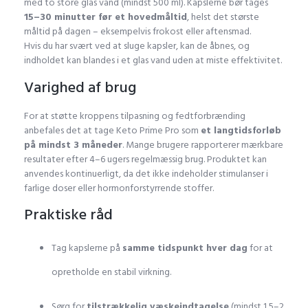
med to store glas vand (mindst 500 ml). Kapslerne bør tages
15–30 minutter før et hovedmåltid
, helst det største
måltid på dagen – eksempelvis frokost eller aftensmad.
Hvis du har svært ved at sluge kapsler, kan de åbnes, og
indholdet kan blandes i et glas vand uden at miste effektivitet.
Varighed af brug
For at støtte kroppens tilpasning og fedtforbrænding
anbefales det at tage Keto Prime Pro som
et langtidsforløb
på mindst 3 måneder
. Mange brugere rapporterer mærkbare
resultater efter 4–6 ugers regelmæssig brug. Produktet kan
anvendes kontinuerligt, da det ikke indeholder stimulanser i
farlige doser eller hormonforstyrrende stoffer.
Praktiske råd
Tag kapslerne på
samme tidspunkt hver dag
for at
opretholde en stabil virkning.
Sørg for
tilstrækkelig væskeindtagelse
(mindst 1,5–2