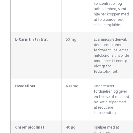
koncentration og
udholdenhed, samt
hjælper kroppen med
at forbrænde fedt
som energikilde.
L-Carnitin tartrat
50 mg
Et aminosyrederivat,
der transporterer
fedtsyrer til cellernes
mitokondrier, hvor de
omdannes til energi.
Vigtigt for
fedtstofskiftet.
Hvedefiber
600 mg
Understøtter
fordøjelsen og giver
en følelse af mæthed,
hvilket hjælper med
at reducere
kalorieindtag.
Chrompicolinat
40 µg
Hjælper med at
stabilisere