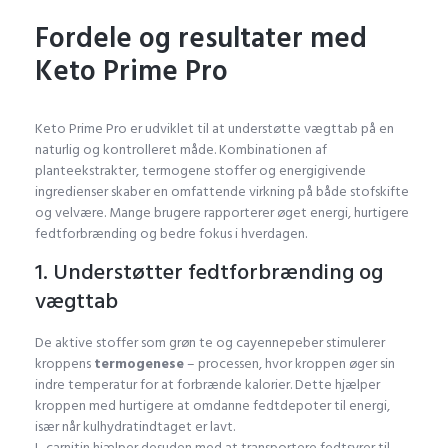
Fordele og resultater med
Keto Prime Pro
Keto Prime Pro er udviklet til at understøtte vægttab på en
naturlig og kontrolleret måde. Kombinationen af
planteekstrakter, termogene stoffer og energigivende
ingredienser skaber en omfattende virkning på både stofskifte
og velvære. Mange brugere rapporterer øget energi, hurtigere
fedtforbrænding og bedre fokus i hverdagen.
1. Understøtter fedtforbrænding og
vægttab
De aktive stoffer som grøn te og cayennepeber stimulerer
kroppens
termogenese
– processen, hvor kroppen øger sin
indre temperatur for at forbrænde kalorier. Dette hjælper
kroppen med hurtigere at omdanne fedtdepoter til energi,
især når kulhydratindtaget er lavt.
L-carnitin hjælper desuden med at transportere fedtsyrer til