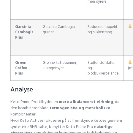
men dyrere
Garcinia
Garcinia Cambogia,
Reducerer appetit
Cambogia
grøn te
og sukkertrang
Plus
Green
Grønne kaffebønner,
Støtter stofskifte
Coffee
klorogensyre
og
(m
Plus
blodsukkerbalance
Analyse
Keto Prime Pro tilbyder en
mere afbalanceret virkning
, da
den kombinerer både
termogeniske og metaboliske
komponenter.
Hvor Keto Actives fokuserer på at fremskynde ketose gennem
syntetiske BHB-salte, benytter Keto Prime Pro
naturlige
ekstrakter
, som aktiverer kroppens egen fedtforbrænding.