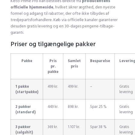
Keto Prime Pro kan bestilles direkte fra
producentens
officielle hjemmeside
, hvilket sikrer ægthed, den nyeste
formel og adgang til rabatter, der ofte ikke tilbydes af
tredjepartsforhandlere. Køb via officielle kanaler garanterer
desuden gratis levering og en 30-dages pengene-tilbage-
garanti.
Priser og tilgængelige pakker
Pakke
Pris
Samlet
Besparelse
Leverin
pr.
pris
pakke
1 pakke
499 kr.
499 kr.
–
Gratis
(startpakke)
levering
2 pakker
449 kr.
898 kr.
Spar 25 %
Gratis
(standard)
levering
3 pakker
369 kr.
1.107 kr.
Spar 38 %
Gratis
(salgshit)
levering