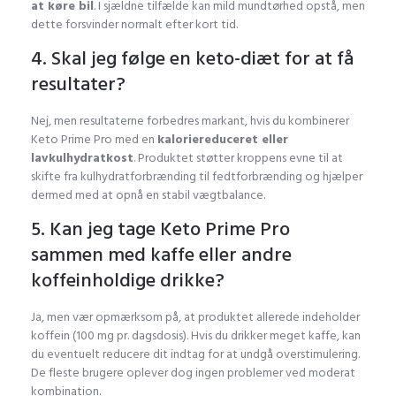
at køre bil
. I sjældne tilfælde kan mild mundtørhed opstå, men
dette forsvinder normalt efter kort tid.
4. Skal jeg følge en keto-diæt for at få
resultater?
Nej, men resultaterne forbedres markant, hvis du kombinerer
Keto Prime Pro med en
kaloriereduceret eller
lavkulhydratkost
. Produktet støtter kroppens evne til at
skifte fra kulhydratforbrænding til fedtforbrænding og hjælper
dermed med at opnå en stabil vægtbalance.
5. Kan jeg tage Keto Prime Pro
sammen med kaffe eller andre
koffeinholdige drikke?
Ja, men vær opmærksom på, at produktet allerede indeholder
koffein (100 mg pr. dagsdosis). Hvis du drikker meget kaffe, kan
du eventuelt reducere dit indtag for at undgå overstimulering.
De fleste brugere oplever dog ingen problemer ved moderat
kombination.