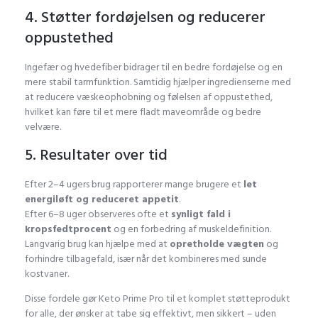
4. Støtter fordøjelsen og reducerer
oppustethed
Ingefær og hvedefiber bidrager til en bedre fordøjelse og en
mere stabil tarmfunktion. Samtidig hjælper ingredienserne med
at reducere væskeophobning og følelsen af oppustethed,
hvilket kan føre til et mere fladt maveområde og bedre
velvære.
5. Resultater over tid
Efter 2–4 ugers brug rapporterer mange brugere et
let
energiløft og reduceret appetit
.
Efter 6–8 uger observeres ofte et
synligt fald i
kropsfedtprocent
og en forbedring af muskeldefinition.
Langvarig brug kan hjælpe med at
opretholde vægten
og
forhindre tilbagefald, især når det kombineres med sunde
kostvaner.
Disse fordele gør Keto Prime Pro til et komplet støtteprodukt
for alle, der ønsker at tabe sig effektivt, men sikkert – uden