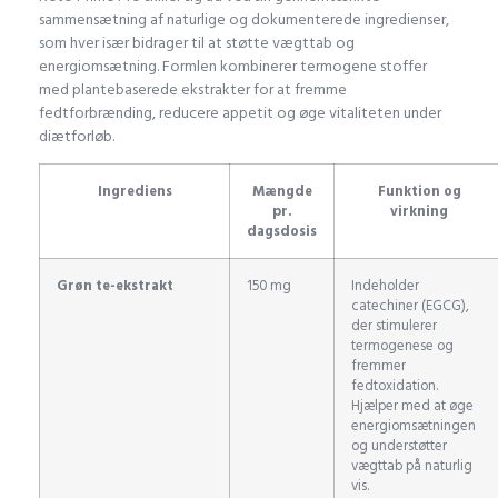
sammensætning af naturlige og dokumenterede ingredienser,
som hver især bidrager til at støtte vægttab og
energiomsætning. Formlen kombinerer termogene stoffer
med plantebaserede ekstrakter for at fremme
fedtforbrænding, reducere appetit og øge vitaliteten under
diætforløb.
Ingrediens
Mængde
Funktion og
pr.
virkning
dagsdosis
Grøn te-ekstrakt
150 mg
Indeholder
catechiner (EGCG),
der stimulerer
termogenese og
fremmer
fedtoxidation.
Hjælper med at øge
energiomsætningen
og understøtter
vægttab på naturlig
vis.