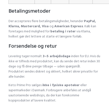
Betalingsmetoder
Der accepteres flere betalingsmuligheder, herunder
PayPal,
Klarna, Mastercard, Visa
og
American Express
. Køb kan
foretages med mulighed for
betaling i rater
via Klarna,
hvilket gør det lettere at starte et længere forløb.
Forsendelse og retur
Levering tager normalt
3–5 arbejdsdage
inden for EU. Hvis du
ikke er tilfreds med produktet, kan du sende det retur inden 30
dage og få dine penge tilbage — uden spørgsmål.
Produktet sendes diskret og sikkert, hvilket sikrer privatliv for
alle kunder.
Keto Prime Pro sælges
ikke i fysiske apoteker
eller
supermarkeder i Danmark. Forbrugere anbefales at undgå
uautoriserede webshops, da der kan forekomme
kopiprodukter af lavere kvalitet.