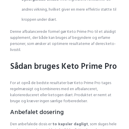
andres virkning, hvilket giver en mere effektiv støtte til
kroppen under diæt.
Denne afbalancerede formel gør Keto Prime Pro til et alsidigt
supplement, der både kan bruges af begyndere og erfarne
personer, som ønsker at optimere resultaterne af deres keto-
livsstil.
Sådan bruges Keto Prime Pro
NutriaPOL
a
dit
:
For at opnå de bedste resultater bør Keto Prime Pro tages
regelmæssigt og kombineres med en afbalanceret,
kaloriereduceret eller ketogen diæt. Produktet er nemt at
bruge og kræver ingen særlige forberedelser.
Anbefalet dosering
Den anbefalede dosis er
to kapsler dagligt
, som sluges hele