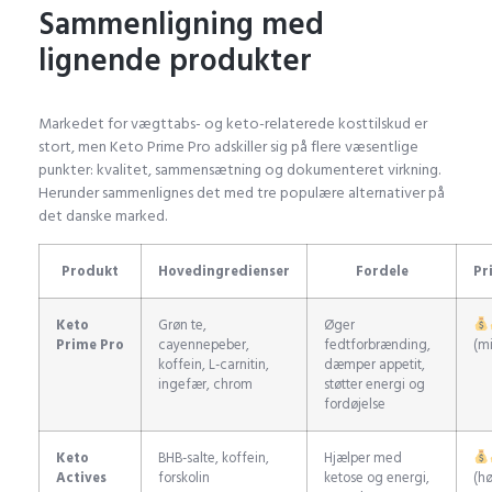
Sammenligning med
lignende produkter
Markedet for vægttabs- og keto-relaterede kosttilskud er
stort, men Keto Prime Pro adskiller sig på flere væsentlige
punkter: kvalitet, sammensætning og dokumenteret virkning.
Herunder sammenlignes det med tre populære alternativer på
det danske marked.
Produkt
Hovedingredienser
Fordele
Pr
Keto
Grøn te,
Øger
Prime Pro
cayennepeber,
fedtforbrænding,
(m
koffein, L-carnitin,
dæmper appetit,
ingefær, chrom
støtter energi og
fordøjelse
Keto
BHB-salte, koffein,
Hjælper med
Actives
forskolin
ketose og energi,
(hø