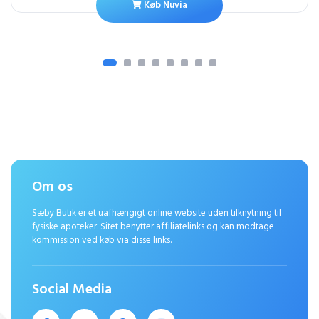
Køb Nuvia
Om os
Sæby Butik er et uafhængigt online website uden tilknytning til
fysiske apoteker. Sitet benytter affiliatelinks og kan modtage
kommission ved køb via disse links.
Social Media