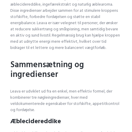
æblecidereddike, ingefærekstrakt og naturlig æblearoma.
Disse ingredienser arbejder sammen for at stimulere kroppens
stofskifte, forbedre fordøjelsen og støtte en stabil
energibalance. Leava er især velegnet til personer, der ønsker
at reducere sukkertrang og småspisning, men samtidig bevare
en aktiv og sund livsstil. Regelmæssig brug kan hjælpe kroppen
med at udnytte energi mere effektivt, hvilket over tid
bidrager til et lettere og mere balanceret vægtforløb.
Sammensætning og
ingredienser
Leava er udviklet ud fra en enkel, men effektiv formel, der
kombinerer tre nøgleingredienser, hver med
veldokumenterede egenskaber for stofskifte, appetitkontrol
og fordøjelse.
Æblecidereddike