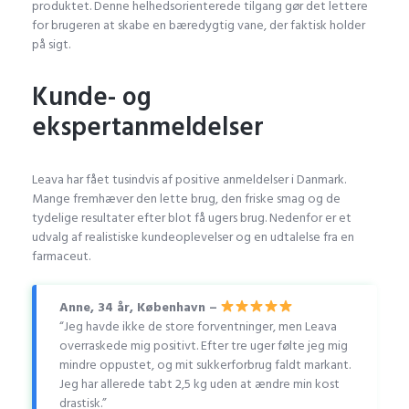
produktet. Denne helhedsorienterede tilgang gør det lettere
for brugeren at skabe en bæredygtig vane, der faktisk holder
på sigt.
Kunde- og
ekspertanmeldelser
Leava har fået tusindvis af positive anmeldelser i Danmark.
Mange fremhæver den lette brug, den friske smag og de
tydelige resultater efter blot få ugers brug. Nedenfor er et
udvalg af realistiske kundeoplevelser og en udtalelse fra en
farmaceut.
Anne, 34 år, København –
“Jeg havde ikke de store forventninger, men Leava
overraskede mig positivt. Efter tre uger følte jeg mig
mindre oppustet, og mit sukkerforbrug faldt markant.
Jeg har allerede tabt 2,5 kg uden at ændre min kost
drastisk.”