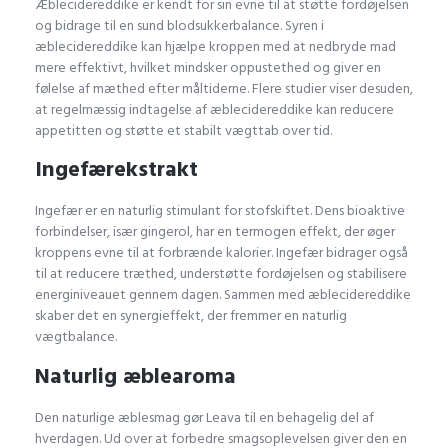
Æblecidereddike er kendt for sin evne til at støtte fordøjelsen
og bidrage til en sund blodsukkerbalance. Syren i
æblecidereddike kan hjælpe kroppen med at nedbryde mad
mere effektivt, hvilket mindsker oppustethed og giver en
følelse af mæthed efter måltiderne. Flere studier viser desuden,
at regelmæssig indtagelse af æblecidereddike kan reducere
appetitten og støtte et stabilt vægttab over tid.
Ingefærekstrakt
Ingefær er en naturlig stimulant for stofskiftet. Dens bioaktive
forbindelser, især gingerol, har en termogen effekt, der øger
kroppens evne til at forbrænde kalorier. Ingefær bidrager også
til at reducere træthed, understøtte fordøjelsen og stabilisere
energiniveauet gennem dagen. Sammen med æblecidereddike
skaber det en synergieffekt, der fremmer en naturlig
vægtbalance.
Naturlig æblearoma
Den naturlige æblesmag gør Leava til en behagelig del af
hverdagen. Ud over at forbedre smagsoplevelsen giver den en