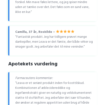
forskel. Min mave føles lettere, og jeg spiser mindre
uden at tænke over det. Det føles som en sund vane,
ikke en kur.”
Camilla, 37 år, Roskilde –
“Fantastisk produkt. Jeg har tidligere prøvet mange
slankepiller, men Leava er det første, der både virker og
smager godt. Jeg anbefaler det til mine veninder.”
Apotekets vurdering
Farmaceutens kommentar:
“Leava er et seriøst produkt inden for kosttilskud.
Kombinationen af æblecidereddike og
ingefærekstrakt giver en naturlig og veldokumenteret
støtte til stofskiftet. Jeg anbefaler det især til kunder,
der ønsker at regulere appetitten uden brug af hårde