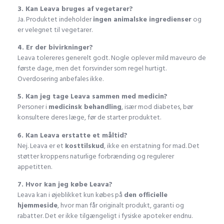
3. Kan Leava bruges af vegetarer?
Ja. Produktet indeholder
ingen animalske ingredienser
og
er velegnet til vegetarer.
4. Er der bivirkninger?
Leava tolereres generelt godt. Nogle oplever mild maveuro de
første dage, men det forsvinder som regel hurtigt.
Overdosering anbefales ikke.
5. Kan jeg tage Leava sammen med medicin?
Personer i
medicinsk behandling
, især mod diabetes, bør
konsultere deres læge, før de starter produktet.
6. Kan Leava erstatte et måltid?
Nej. Leava er et
kosttilskud
, ikke en erstatning for mad. Det
støtter kroppens naturlige forbrænding og regulerer
appetitten.
7. Hvor kan jeg købe Leava?
Leava kan i øjeblikket kun købes på
den officielle
hjemmeside
, hvor man får originalt produkt, garanti og
rabatter. Det er ikke tilgængeligt i fysiske apoteker endnu.