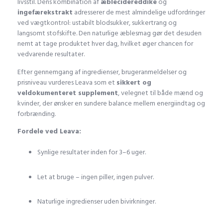
livsstil. Dens kombination af
æblecidereddike
og
ingefærekstrakt
adresserer de mest almindelige udfordringer
ved vægtkontrol: ustabilt blodsukker, sukkertrang og
langsomt stofskifte. Den naturlige æblesmag gør det desuden
nemt at tage produktet hver dag, hvilket øger chancen for
vedvarende resultater.
Efter gennemgang af ingredienser, brugeranmeldelser og
prisniveau vurderes Leava som et
sikkert og
veldokumenteret supplement
, velegnet til både mænd og
kvinder, der ønsker en sundere balance mellem energiindtag og
forbrænding.
Fordele ved Leava:
Synlige resultater inden for 3–6 uger.
Let at bruge – ingen piller, ingen pulver.
Naturlige ingredienser uden bivirkninger.