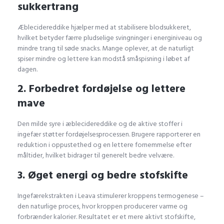
sukkertrang
Æblecidereddike hjælper med at stabilisere blodsukkeret,
hvilket betyder færre pludselige svingninger i energiniveau og
mindre trang til søde snacks. Mange oplever, at de naturligt
spiser mindre og lettere kan modstå småspisning i løbet af
dagen.
2. Forbedret fordøjelse og lettere
mave
Den milde syre i æblecidereddike og de aktive stoffer i
ingefær støtter fordøjelsesprocessen. Brugere rapporterer en
reduktion i oppustethed og en lettere fornemmelse efter
måltider, hvilket bidrager til generelt bedre velvære.
3. Øget energi og bedre stofskifte
Ingefærekstrakten i Leava stimulerer kroppens termogenese –
den naturlige proces, hvor kroppen producerer varme og
forbrænder kalorier. Resultatet er et mere aktivt stofskifte,