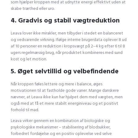
som hjælper kroppen med at udnytte energi effektivt uden at
skabe træthed eller uro.
4. Gradvis og stabil vægtreduktion
Leava lover ikke mirakler, men tilbyder i stedet en balanceret
og vedvarende virkning. Ifølge interne brugerdata oplever 8 ud
af 10 personer en reduktion i kropsvægt på 2–4 kg efter 6 til 8
ugers regelmæssig brug, når produktet kombineres med sund
kost og let motion.
5. Øget selvtillid og velbefindende
Når kroppen føles lettere og mere i balance, øges
motivationen til at fastholde gode vaner. Mange danskere
nævner, at Leava ikke kun har hjulpet dem med vægten, men
også med at få et mere stabilt energiniveau og et positivt
forhold til mad.
Leava virker gennem en kombination af biologiske og
psykologiske mekanismer – stabilisering af blodsukker,
forbedret fordøjelse og en positiv oplevelse ved selve