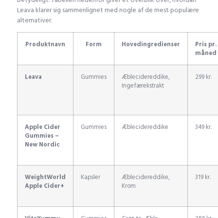
Leava klarer sig sammenlignet med nogle af de mest populære
alternativer.
Produktnavn
Form
Hovedingredienser
Pris pr.
måned
Leava
Gummies
Æblecidereddike,
299 kr.
Ingefærekstrakt
Apple Cider
Gummies
Æblecidereddike
349 kr.
Gummies –
New Nordic
WeightWorld
Kapsler
Æblecidereddike,
319 kr.
Apple Cider+
Krom