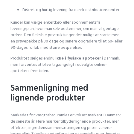
Diskret og hurtig levering fra dansk distributionscenter
Kunder kan vælge enkeltkøb eller abonnementsfri
leveringsplan, hvor man selv bestemmer, om man vil gentage
ordren. Den fleksible prisstruktur gør det muligt at starte med
en prøvepakke på 30 dage og senere opgradere til et 60- eller
90-dages forløb med større besparelser.
Produktet sælges endnu
ikke i fysiske apoteker
i Danmark,
men forventes at blive tilgængeligt i udvalgte online-
apoteker i fremtiden.
Sammenligning med
lignende produkter
Markedet for vægttabsgummies er vokset markant i Danmark
de seneste år. Flere mærker tilbyder lignende produkter, men
effekten, ingredienssammensætningen og prisen varierer
betydeligt. Tabellen nedenfor giver et overblik over, hvordan