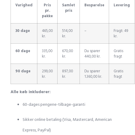
Varighed
Pris
Samlet
Besparelse
Levering
pr.
pris
pakke
30 dage
465,00
514,00
–
Fragt: 49
kr.
kr.
kr.
60 dage
335,00
670,00
Du sparer
Gratis
kr.
kr.
440,00 kr.
fragt
90 dage
299,00
897,00
Du sparer
Gratis
kr.
kr.
1.360,00 kr.
fragt
Alle køb inkluderer:
60-dages pengene-tilbage-garanti
Sikker online betaling (Visa, Mastercard, American
Express, PayPal)