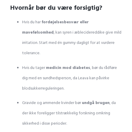
Hvornår bør du være forsigtig?
Hvis du har
fordøjelsesbesvær eller
mavefølsomhed
, kan syren i æblecidereddike give mild
irritation. Start med én gummy dagligt for at vurdere
tolerance.
Hvis du tager
medicin mod diabetes
, bør du rådføre
dig med en sundhedsperson, da Leava kan påvirke
blodsukkerreguleringen.
Gravide og ammende kvinder bør
undgå brugen
, da
der ikke foreligger tilstrækkelig forskning omkring
sikkerhed i disse perioder.