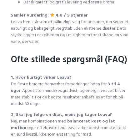
Dansk garanti og gratis levering ved større ordrer.
Samlet vurdering:
4,8 / 5 stjerner
Leava fremstår som et pålideligt valg for personer, der søger et
naturligt og behageligt vægttab uden ekstreme diæter. Dets
styrke ligger i enkelheden og i muligheden for at skabe en sund
vane, der varer.
Ofte stillede spørgsmål (FAQ)
1. Hvor hurtigt virker Leava?
De fleste brugere bemærker forbedringer inden for
3 til 4
uger
. Appetitten mindskes gradvist, og energiniveauet bliver
mere stabilt. For de bedste resultater anbefales et forløb på
mindst 60 dage.
2. Skal jeg følge en diæt, mens jeg tager Leava?
Nej, men kombinationen med
balanceret kost og let
motion
øger effektiviteten. Leava virker bedst som støtte til
en sund livsstil, ikke som erstatning for mad.