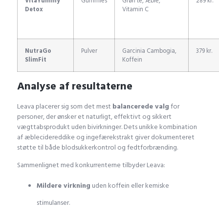
VitaYummy
Gummies
Grøn te, Æble,
289 kr.
Detox
Vitamin C
NutraGo
Pulver
Garcinia Cambogia,
379 kr.
SlimFit
Koffein
Analyse af resultaterne
Leava placerer sig som det mest
balancerede valg
for
personer, der ønsker et naturligt, effektivt og sikkert
vægttabsprodukt uden bivirkninger. Dets unikke kombination
af æblecidereddike og ingefærekstrakt giver dokumenteret
støtte til både blodsukkerkontrol og fedtforbrænding.
Sammenlignet med konkurrenterne tilbyder Leava:
Mildere virkning
uden koffein eller kemiske
stimulanser.