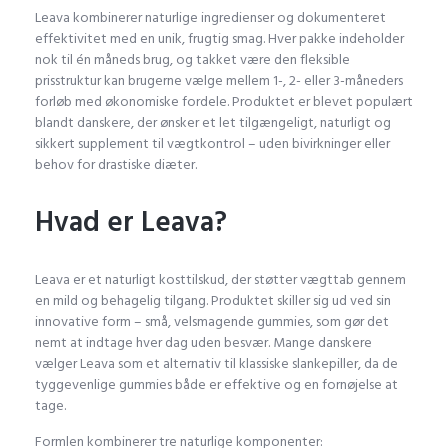
Leava kombinerer naturlige ingredienser og dokumenteret
effektivitet med en unik, frugtig smag. Hver pakke indeholder
nok til én måneds brug, og takket være den fleksible
prisstruktur kan brugerne vælge mellem 1-, 2- eller 3-måneders
forløb med økonomiske fordele. Produktet er blevet populært
blandt danskere, der ønsker et let tilgængeligt, naturligt og
sikkert supplement til vægtkontrol – uden bivirkninger eller
behov for drastiske diæter.
Hvad er Leava?
Leava er et naturligt kosttilskud, der støtter vægttab gennem
en mild og behagelig tilgang. Produktet skiller sig ud ved sin
innovative form – små, velsmagende gummies, som gør det
nemt at indtage hver dag uden besvær. Mange danskere
vælger Leava som et alternativ til klassiske slankepiller, da de
tyggevenlige gummies både er effektive og en fornøjelse at
tage.
Formlen kombinerer tre naturlige komponenter: