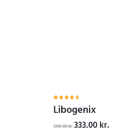
Home
Libogenix





Libogenix
333,00
kr.
599,00
kr.