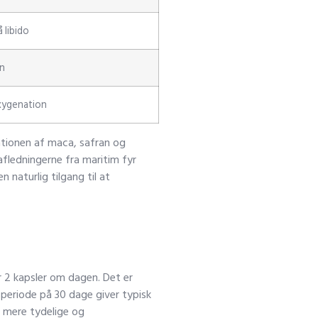
 libido
on
oxygenation
nationen af maca, safran og
fledningerne fra maritim fyr
 naturlig tilgang til at
r 2 kapsler om dagen. Det er
periode på 30 dage giver typisk
r mere tydelige og