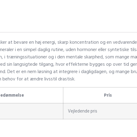
sker at bevare en høj energi, skarp koncentration og en vedvarende
raler i en simpel daglig rutine, uden hormoner eller syntetiske til
n, i træningssituationer og i den mentale skarphed, som mange 
d ved sin langsigtede tilgang, hvor effekterne bygges op over tid 
nd. Det er en nem løsning at integrere i dagligdagen, og mange bru
behov for at ændre livsstil drastisk.
Bedømmelse
Pris
Vejledende pris