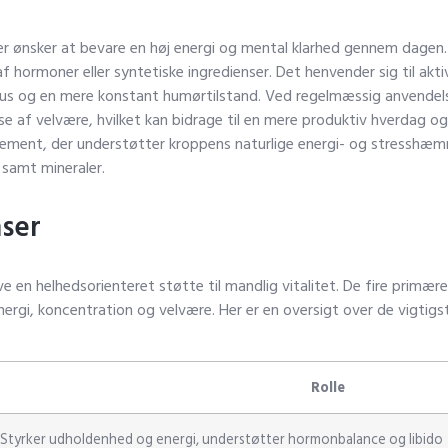
r ønsker at bevare en høj energi og mental klarhed gennem dagen. 
f hormoner eller syntetiske ingredienser. Det henvender sig til akt
fokus og en mere konstant humørtilstand. Ved regelmæssig anvende
e af velvære, hvilket kan bidrage til en mere produktiv hverdag og 
pplement, der understøtter kroppens naturlige energi- og stress
samt mineraler.
ser
en helhedsorienteret støtte til mandlig vitalitet. De fire primære
ergi, koncentration og velvære. Her er en oversigt over de vigtigs
Rolle
Styrker udholdenhed og energi, understøtter hormonbalance og libido