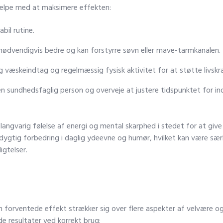
hjælpe med at maksimere effekten:
bil rutine.
 nødvendigvis bedre og kan forstyrre søvn eller mave-tarmkanalen.
 væskeindtag og regelmæssig fysisk aktivitet for at støtte livskra
n sundhedsfaglig person og overveje at justere tidspunktet for ind
langvarig følelse af energi og mental skarphed i stedet for at give
dygtig forbedring i daglig ydeevne og humør, hvilket kan være sær
igtelser.
den forventede effekt strækker sig over flere aspekter af velvære 
e resultater ved korrekt brug: