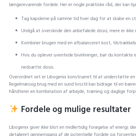
længerevarende fordele. Her er nogle praktiske råd, der kan 
Tag kapslerne på samme tid hver dag for at skabe en sta
Undgå at overskride den anbefalede dosis; mere er ikke
Kombiner brugen med en afbalanceret kost, tilstrækkelig
Hvis du oplever uventede bivirkninger, bør du kontakte e
nedsætte dosis.
Overordnet set er Libogenix konstrueret til at understøtte en 
Regelmæssig brug med en sund livsstil kan bidrage til en bære
håndterer en kombination af arbejde, træning og daglige forpl
Fordele og mulige resultater
Libogenix giver ikke blot en midlertidig forøgelse af energi; 
detaljeret gennemgang af de potentielle fordele og forvented