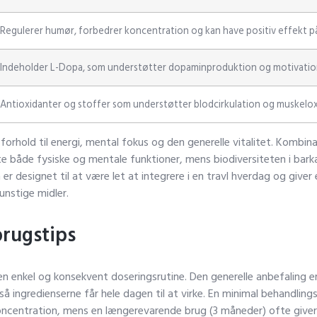
Regulerer humør, forbedrer koncentration og kan have positiv effekt på
Indeholder L-Dopa, som understøtter dopaminproduktion og motivati
Antioxidanter og stoffer som understøtter blodcirkulation og muskel
 forhold til energi, mental fokus og den generelle vitalitet. Kombi
e både fysiske og mentale funktioner, mens biodiversiteten i barka
 designet til at være let at integrere i en travl hverdag og giver en
kunstige midler.
brugstips
en enkel og konsekvent doseringsrutine. Den generelle anbefaling e
gredienserne får hele dagen til at virke. En minimal behandlings
koncentration, mens en længerevarende brug (3 måneder) ofte give