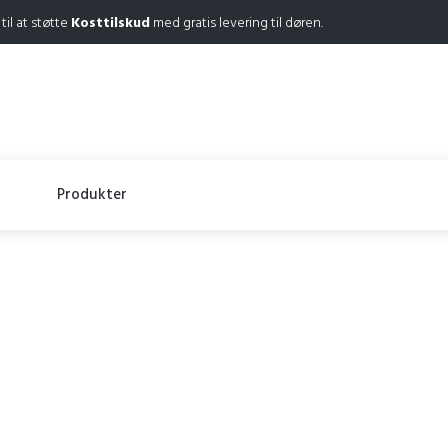
 til at støtte
Kosttilskud
med gratis levering til døren.
Produkter
Libogenix