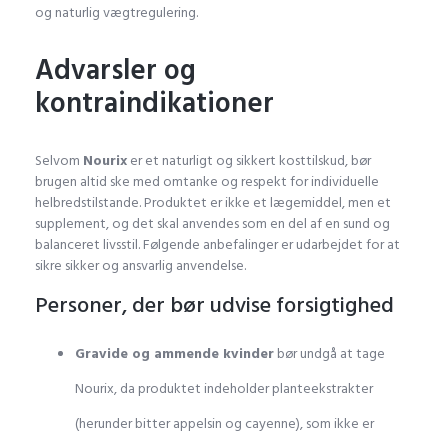
og naturlig vægtregulering.
Advarsler og
NutriaPOL
a
dit
kontraindikationer
:
Selvom
Nourix
er et naturligt og sikkert kosttilskud, bør
brugen altid ske med omtanke og respekt for individuelle
helbredstilstande. Produktet er ikke et lægemiddel, men et
supplement, og det skal anvendes som en del af en sund og
balanceret livsstil. Følgende anbefalinger er udarbejdet for at
sikre sikker og ansvarlig anvendelse.
Personer, der bør udvise forsigtighed
Gravide og ammende kvinder
bør undgå at tage
Nourix, da produktet indeholder planteekstrakter
(herunder bitter appelsin og cayenne), som ikke er