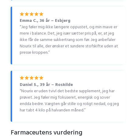
Emma C., 36 år – Esbjerg
“Jeg føler mig ikke længere oppustet, og min mave er
mere i balance. Det, jeg især sætter pris på, er, at jeg
ikke får de samme sukkertrang som før. Jeg anbefaler
Nourix til alle, der ønsker et sundere stofskifte uden at
presse kroppen.”
Daniel S., 39 år – Roskilde
“Nourix er uden tvivl det bedste supplement, jeg har
prøvet. Jeg føler mig fokuseret, energisk og sover
endda bedre. Vægten går stille og roligt nedad, og jeg
har tabt 4 kilo på halvanden måned.”
Farmaceutens vurdering