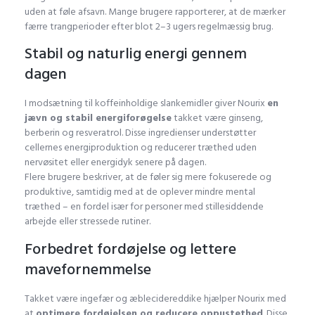
uden at føle afsavn. Mange brugere rapporterer, at de mærker
færre trangperioder efter blot 2–3 ugers regelmæssig brug.
Stabil og naturlig energi gennem
dagen
I modsætning til koffeinholdige slankemidler giver Nourix
en
jævn og stabil energiforøgelse
takket være ginseng,
berberin og resveratrol. Disse ingredienser understøtter
cellernes energiproduktion og reducerer træthed uden
nervøsitet eller energidyk senere på dagen.
Flere brugere beskriver, at de føler sig mere fokuserede og
produktive, samtidig med at de oplever mindre mental
træthed – en fordel især for personer med stillesiddende
arbejde eller stressede rutiner.
Forbedret fordøjelse og lettere
mavefornemmelse
Takket være ingefær og æblecidereddike hjælper Nourix med
at
optimere fordøjelsen og reducere oppustethed
. Disse