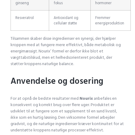
ginseng
fokus
hormoner
Resveratrol
Antioxidant og
Fremmer
cellulær støtte
energiproduktion
Tilsammen skaber disse ingredienser en synergi, der hjælper
kroppen med at fungere mere effektivt, både metabolisk og
energimæssigt. Nourix’ formel er derfor ikke blot et
vægttabstilskud, men et helhedsorienteret produkt, der
støtter kroppens naturlige balance.
Anvendelse og dosering
For at opnå de bedste resultater med
Nourix
anbefales en
konsekvent og korrekt brug over flere uger. Produktet er
udviklet til at fungere som et supplement til en sund livsstil,
ikke som en hurtig løsning. Den virksomme formel arbejder
gradvist, og de naturlige ingredienser kræver kontinuitet for at
understøtte kroppens naturlige processer effektivt.