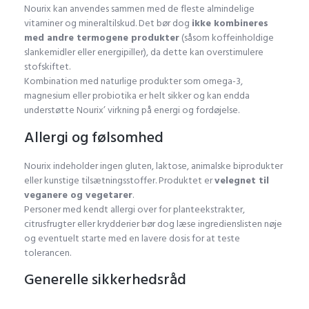
Nourix kan anvendes sammen med de fleste almindelige
vitaminer og mineraltilskud. Det bør dog
ikke kombineres
med andre termogene produkter
(såsom koffeinholdige
slankemidler eller energipiller), da dette kan overstimulere
stofskiftet.
Kombination med naturlige produkter som omega-3,
magnesium eller probiotika er helt sikker og kan endda
understøtte Nourix’ virkning på energi og fordøjelse.
Allergi og følsomhed
Nourix indeholder ingen gluten, laktose, animalske biprodukter
eller kunstige tilsætningsstoffer. Produktet er
velegnet til
veganere og vegetarer
.
Personer med kendt allergi over for planteekstrakter,
citrusfrugter eller krydderier bør dog læse ingredienslisten nøje
og eventuelt starte med en lavere dosis for at teste
tolerancen.
Generelle sikkerhedsråd