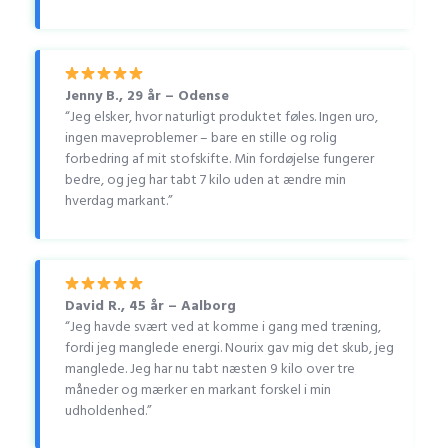
Jenny B., 29 år – Odense
“Jeg elsker, hvor naturligt produktet føles. Ingen uro,
ingen maveproblemer – bare en stille og rolig
forbedring af mit stofskifte. Min fordøjelse fungerer
bedre, og jeg har tabt 7 kilo uden at ændre min
hverdag markant.”
David R., 45 år – Aalborg
“Jeg havde svært ved at komme i gang med træning,
fordi jeg manglede energi. Nourix gav mig det skub, jeg
manglede. Jeg har nu tabt næsten 9 kilo over tre
måneder og mærker en markant forskel i min
udholdenhed.”