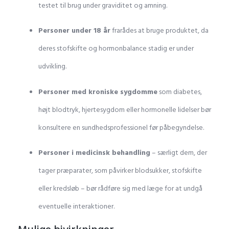
testet til brug under graviditet og amning.
Personer under 18 år
frarådes at bruge produktet, da
deres stofskifte og hormonbalance stadig er under
udvikling.
Personer med kroniske sygdomme
som diabetes,
højt blodtryk, hjertesygdom eller hormonelle lidelser bør
konsultere en sundhedsprofessionel før påbegyndelse.
Personer i medicinsk behandling
– særligt dem, der
tager præparater, som påvirker blodsukker, stofskifte
eller kredsløb – bør rådføre sig med læge for at undgå
eventuelle interaktioner.