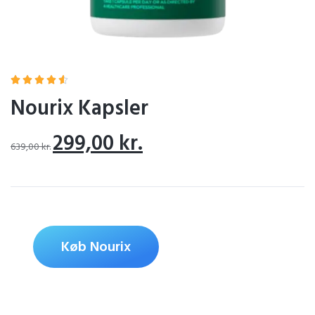





Nourix Kapsler
299,00
kr.
639,00
kr.
Køb Nourix