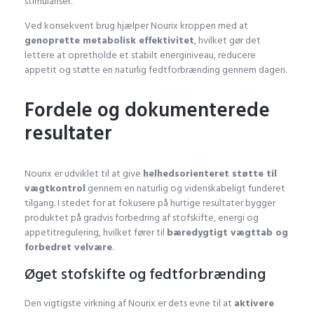
stimulanser.
Ved konsekvent brug hjælper Nourix kroppen med at
genoprette metabolisk effektivitet
, hvilket gør det
lettere at opretholde et stabilt energiniveau, reducere
appetit og støtte en naturlig fedtforbrænding gennem dagen.
Fordele og dokumenterede
resultater
Nourix er udviklet til at give
helhedsorienteret støtte til
vægtkontrol
gennem en naturlig og videnskabeligt funderet
tilgang. I stedet for at fokusere på hurtige resultater bygger
produktet på gradvis forbedring af stofskifte, energi og
appetitregulering, hvilket fører til
bæredygtigt vægttab og
forbedret velvære
.
Øget stofskifte og fedtforbrænding
Den vigtigste virkning af Nourix er dets evne til at
aktivere