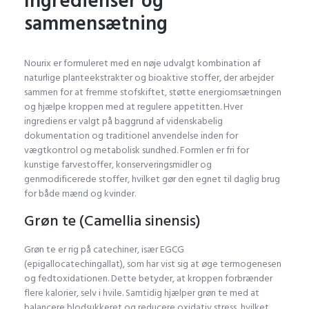
Ingredienser og
sammensætning
Nourix er formuleret med en nøje udvalgt kombination af
naturlige planteekstrakter og bioaktive stoffer, der arbejder
sammen for at fremme stofskiftet, støtte energiomsætningen
og hjælpe kroppen med at regulere appetitten. Hver
ingrediens er valgt på baggrund af videnskabelig
dokumentation og traditionel anvendelse inden for
vægtkontrol og metabolisk sundhed. Formlen er fri for
kunstige farvestoffer, konserveringsmidler og
genmodificerede stoffer, hvilket gør den egnet til daglig brug
for både mænd og kvinder.
Grøn te (Camellia sinensis)
Grøn te er rig på catechiner, især EGCG
(epigallocatechingallat), som har vist sig at øge termogenesen
og fedtoxidationen. Dette betyder, at kroppen forbrænder
flere kalorier, selv i hvile. Samtidig hjælper grøn te med at
balancere blodsukkeret og reducere oxidativ stress, hvilket