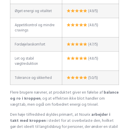
Øget energi og vitalitet
(4.9/5)
Appetitkontrol og mindre
(4.8/5)
cravings
Fordøjelseskomfort
(4.7/5)
Let og stabil
(4.8/5)
vægtreduktion
Tolerance og sikkerhed
(5.0/5)
Flere brugere nævner, at produktet giver en følelse af
balance
og ro i kroppen
, og at effekten ikke blot handler om
vægttab, men også om forbedret energi og trivsel.
Den høje tilfredshed skyldes primært, at Nourix
arbejder i
takt med kroppen
i stedet for at overbelaste den, hvilket
gør det ideelt til langtidsbrug for personer, der ønsker en stabil