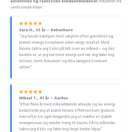
autentiske og realistiske kundeanmeldelser
indsamlet fra
verificerede kilder.
Sara H., 33 år – København
“Jeg havde kæmpet med vægten efter graviditet og
prøvet mange kostplaner uden varigt resultat. Med
Nourix tabte jeg 5 kilo på lidt over en måned – og det
bedste er, at jeg har mere energi end før. Jeg føler mig
lettere, mere fokuseret og ikke længere konstant
sulten.”
Mikael T., 41 år – Aarhus
“Efter flere år med stillesiddende arbejde og lav energi
besluttede jeg at prøve Nourix. Effekten kom gradvist,
men efter tre uger begyndte jeg at mærke et stabilt
energiniveau og mindre trang til snacks. På to måneder
tabte jeg 6 kilo og føler mig langt bedre tilpas.”