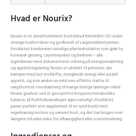
Hvad er Nourix?
Nourix er et danskformuleret kosttilskud fremstillet i EU under
strenge kvalitetskrav og godkendt af Lægemiddelstyrelsen.
Produktet kombinerer naturlige planteekstrakter som grøn te,
koreansk ginseng, cayennepeber og berberin – alle
ingredienser med dokumenteret virkning på energiomsætning
og appetitregulering. Nourix er udviklet til personer, der
kæmper med lavt stofskifte, manglende energi eller ustabil
appetit, og som ønsker en mild men effektiv støtte til
vægtkontrol. I modsætning til mange hurtige løsninger virker
Nourix gradvist ved at genoprette kroppens metaboliske
balance, så fedtforbrændingen øges naturligt. Produktet
passer perfekt som supplement til en sund livsstil med
regelmæssig motion og varieret kost, og det kan bruges over
længere tid uden risiko for afhængighed eller overstimulering.