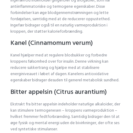
Ingefærrod indeholder gingeroler og shogaoler, som har
antiinflammatoriske og termogene egenskaber. Disse
forbindelser kan øge blodgennemstrømningen og lette
fordøjelsen, samtidig med at de reducerer oppustethed.
Ingefær bidrager også til en naturlig varmeproduktion i
kroppen, der støtter kalorieforbrænding.
Kanel (Cinnamomum verum)
Kanel hjælper med at regulere blodsukker og forbedre
kroppens følsomhed over for insulin. Denne virkning kan
reducere sukkertrang og hjælpe med at stabilisere
energiniveauet i løbet af dagen. Kanelens antioxidative
egenskaber bidrager desuden til generel metabolisk sundhed.
Bitter appelsin (Citrus aurantium)
Ekstrakt fra bitter appelsin indeholder naturlige alkaloider, der
kan stimulere termogenesen – kroppens varmeproduktion –
hvilket fremmer fedtforbrænding. Samtidig bidrager den til at
øge fysisk og mental energi uden de bivirkninger, der ofte ses
ved syntetiske stimulanser.