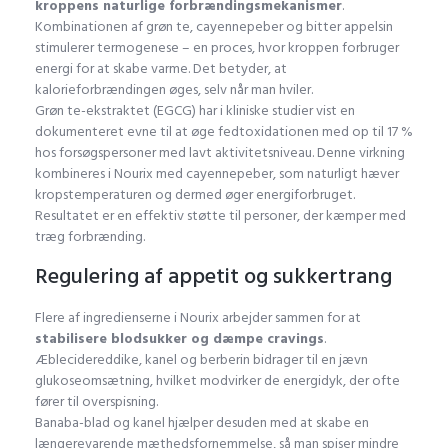
kroppens naturlige forbrændingsmekanismer
.
Kombinationen af grøn te, cayennepeber og bitter appelsin
stimulerer termogenese – en proces, hvor kroppen forbruger
energi for at skabe varme. Det betyder, at
kalorieforbrændingen øges, selv når man hviler.
Grøn te-ekstraktet (EGCG) har i kliniske studier vist en
dokumenteret evne til at øge fedtoxidationen med op til 17 %
hos forsøgspersoner med lavt aktivitetsniveau. Denne virkning
kombineres i Nourix med cayennepeber, som naturligt hæver
kropstemperaturen og dermed øger energiforbruget.
Resultatet er en effektiv støtte til personer, der kæmper med
træg forbrænding.
Regulering af appetit og sukkertrang
Flere af ingredienserne i Nourix arbejder sammen for at
stabilisere blodsukker og dæmpe cravings
.
Æblecidereddike, kanel og berberin bidrager til en jævn
glukoseomsætning, hvilket modvirker de energidyk, der ofte
fører til overspisning.
Banaba-blad og kanel hjælper desuden med at skabe en
længerevarende mæthedsfornemmelse, så man spiser mindre