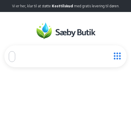
Vi er her, klar til at støtte
Kosttilskud
med gratis levering til døren.
Nourix Kapsler
Home
Nourix Kapsler