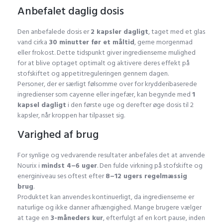
Anbefalet daglig dosis
Den anbefalede dosis er
2 kapsler dagligt
, taget med et glas
vand cirka
30 minutter før et måltid
, gerne morgenmad
eller frokost. Dette tidspunkt giver ingredienserne mulighed
for at blive optaget optimalt og aktivere deres effekt på
stofskiftet og appetitreguleringen gennem dagen.
Personer, der er særligt følsomme over for krydderibaserede
ingredienser som cayenne eller ingefær, kan begynde med
1
kapsel dagligt
i den første uge og derefter øge dosis til 2
kapsler, når kroppen har tilpasset sig.
Varighed af brug
For synlige og vedvarende resultater anbefales det at anvende
Nourix i
mindst 4–6 uger
. Den fulde virkning på stofskifte og
energiniveau ses oftest efter
8–12 ugers regelmæssig
brug
.
Produktet kan anvendes kontinuerligt, da ingredienserne er
naturlige og ikke danner afhængighed. Mange brugere vælger
at tage en
3-måneders kur
, efterfulgt af en kort pause, inden