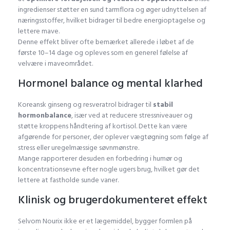
ingredienser støtter en sund tarmflora og øger udnyttelsen af
næringsstoffer, hvilket bidrager til bedre energioptagelse og
lettere mave.
Denne effekt bliver ofte bemærket allerede i løbet af de
første 10–14 dage og opleves som en generel følelse af
velvære i maveområdet.
Hormonel balance og mental klarhed
Koreansk ginseng og resveratrol bidrager til
stabil
hormonbalance
, især ved at reducere stressniveauer og
støtte kroppens håndtering af kortisol. Dette kan være
afgørende for personer, der oplever vægtøgning som følge af
stress eller uregelmæssige søvnmønstre.
Mange rapporterer desuden en forbedring i humør og
koncentrationsevne efter nogle ugers brug, hvilket gør det
lettere at fastholde sunde vaner.
Klinisk og brugerdokumenteret effekt
Selvom Nourix ikke er et lægemiddel, bygger formlen på