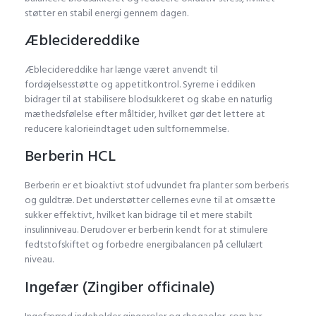
støtter en stabil energi gennem dagen.
Æblecidereddike
Æblecidereddike har længe været anvendt til
fordøjelsesstøtte og appetitkontrol. Syrerne i eddiken
bidrager til at stabilisere blodsukkeret og skabe en naturlig
mæthedsfølelse efter måltider, hvilket gør det lettere at
reducere kalorieindtaget uden sultfornemmelse.
Berberin HCL
Berberin er et bioaktivt stof udvundet fra planter som berberis
og guldtræ. Det understøtter cellernes evne til at omsætte
sukker effektivt, hvilket kan bidrage til et mere stabilt
insulinniveau. Derudover er berberin kendt for at stimulere
fedtstofskiftet og forbedre energibalancen på cellulært
niveau.
Ingefær (Zingiber officinale)