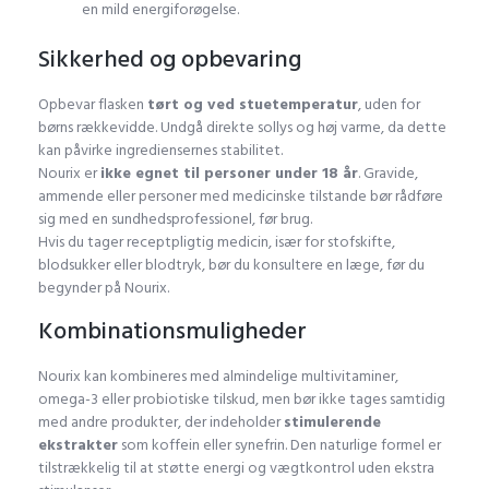
en mild energiforøgelse.
Sikkerhed og opbevaring
Opbevar flasken
tørt og ved stuetemperatur
, uden for
børns rækkevidde. Undgå direkte sollys og høj varme, da dette
kan påvirke ingrediensernes stabilitet.
Nourix er
ikke egnet til personer under 18 år
. Gravide,
ammende eller personer med medicinske tilstande bør rådføre
sig med en sundhedsprofessionel, før brug.
Hvis du tager receptpligtig medicin, især for stofskifte,
blodsukker eller blodtryk, bør du konsultere en læge, før du
begynder på Nourix.
Kombinationsmuligheder
Nourix kan kombineres med almindelige multivitaminer,
omega-3 eller probiotiske tilskud, men bør ikke tages samtidig
med andre produkter, der indeholder
stimulerende
ekstrakter
som koffein eller synefrin. Den naturlige formel er
tilstrækkelig til at støtte energi og vægtkontrol uden ekstra