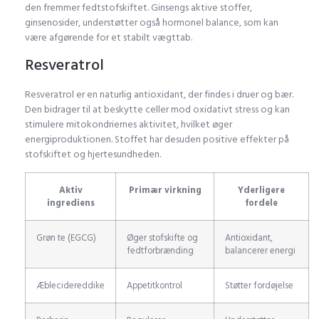
den fremmer fedtstofskiftet. Ginsengs aktive stoffer,
ginsenosider, understøtter også hormonel balance, som kan
være afgørende for et stabilt vægttab.
Resveratrol
Resveratrol er en naturlig antioxidant, der findes i druer og bær.
Den bidrager til at beskytte celler mod oxidativt stress og kan
stimulere mitokondriernes aktivitet, hvilket øger
energiproduktionen. Stoffet har desuden positive effekter på
stofskiftet og hjertesundheden.
Aktiv
Primær virkning
Yderligere
ingrediens
fordele
Grøn te (EGCG)
Øger stofskifte og
Antioxidant,
fedtforbrænding
balancerer energi
Æblecidereddike
Appetitkontrol
Støtter fordøjelse