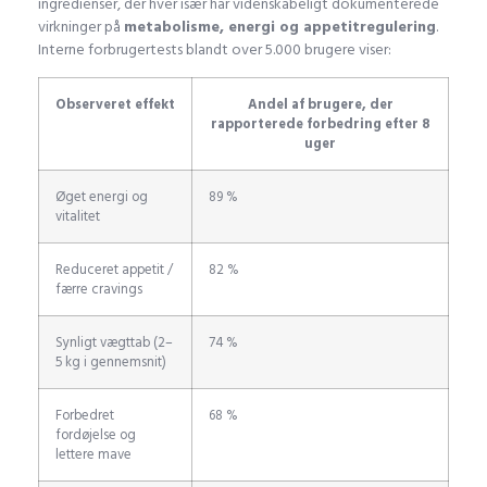
ingredienser, der hver især har videnskabeligt dokumenterede
virkninger på
metabolisme, energi og appetitregulering
.
Interne forbrugertests blandt over 5.000 brugere viser:
Observeret effekt
Andel af brugere, der
rapporterede forbedring efter 8
uger
Øget energi og
89 %
vitalitet
Reduceret appetit /
82 %
færre cravings
Synligt vægttab (2–
74 %
5 kg i gennemsnit)
Forbedret
68 %
fordøjelse og
lettere mave