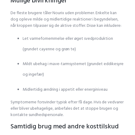
Mulige bivirkninger
De fleste brugere tåler Nourix uden problemer. Enkelte kan
dog opleve milde og midlertidige reaktioner i begyndelsen,
når kroppen tilpasser sig de aktive stoffer. Disse kan inkludere:
Let varmefornemmelse eller øget svedproduktion
(grundet cayenne og grøn te)
Mildt ubehag i mave-tarmsystemet (grundet eddikesyre
og ingefær)
Midlertidig ændring i appetit eller energiniveau
Symptomerne forsvinder typisk efter få dage. Hvis de vedvarer
eller bliver ubehagelige, anbefales det at stoppe brugen og
kontakte sundhedspersonale.
Samtidig brug med andre kosttilskud