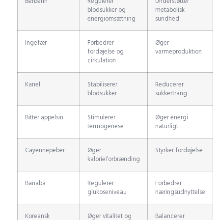
Berberin
Regulerer
Understøtter
blodsukker og
metabolisk
energiomsætning
sundhed
Ingefær
Forbedrer
Øger
fordøjelse og
varmeproduktion
cirkulation
Kanel
Stabiliserer
Reducerer
blodsukker
sukkertrang
Bitter appelsin
Stimulerer
Øger energi
termogenese
naturligt
Cayennepeber
Øger
Styrker fordøjelse
kalorieforbrænding
Banaba
Regulerer
Forbedrer
glukoseniveau
næringsudnyttelse
Koreansk
Øger vitalitet og
Balancerer