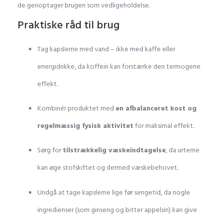
de genoptager brugen som vedligeholdelse.
Praktiske råd til brug
Tag kapslerne med vand – ikke med kaffe eller
energidrikke, da koffein kan forstærke den termogene
effekt.
Kombinér produktet med
en afbalanceret kost og
regelmæssig fysisk aktivitet
for maksimal effekt.
Sørg for
tilstrækkelig væskeindtagelse
, da urterne
kan øge stofskiftet og dermed væskebehovet.
Undgå at tage kapslerne lige før sengetid, da nogle
ingredienser (som ginseng og bitter appelsin) kan give