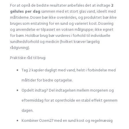
For at opnå de bedste resultater anbefales det at indtage
2
gélules per dag
sammen med et stort glas vand, ideelt med
måltiderne. Dosen bør ikke overskrides, og produktet bør ikke
bruges som erstatning for en sund og varieret kost. Dosering
og anvendelse er tilpasset en voksen målgruppe; ikke egnet
for børn. Holdbar brug bør vurderes i forhold til individuelle
sundhedsforhold og medicin (hvilket kræver lægelig
rådgivning).
Praktiske råd til brug:
Tag 2 kapsler dagligt med vand, helst i forbindelse med
måltider for bedre optagelse.
Opdelt indtag? Del indtagelsen mellem morgenen og
eftermiddag for at opretholde en stabil effekt gennem
dagen.
Kombiner Ozem27 med en sund kost og regelmæssig