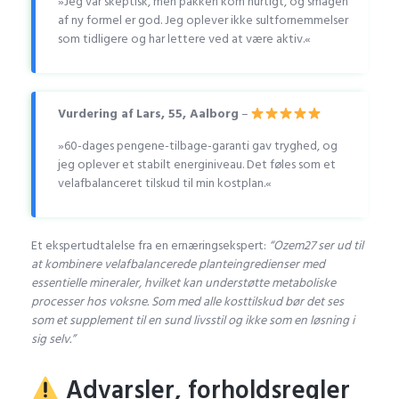
»Jeg var skeptisk, men pakken kom hurtigt, og smagen
af ny formel er god. Jeg oplever ikke sultfornemmelser
som tidligere og har lettere ved at være aktiv.«
Vurdering af Lars, 55, Aalborg
–
»60-dages pengene-tilbage-garanti gav tryghed, og
jeg oplever et stabilt energiniveau. Det føles som et
velafbalanceret tilskud til min kostplan.«
Et ekspertudtalelse fra en ernæringsekspert:
“Ozem27 ser ud til
at kombinere velafbalancerede planteingredienser med
essentielle mineraler, hvilket kan understøtte metaboliske
processer hos voksne. Som med alle kosttilskud bør det ses
som et supplement til en sund livsstil og ikke som en løsning i
sig selv.”
Advarsler, forholdsregler