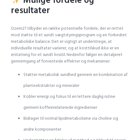
Mulige fordele og
resultater
Ozem27 tilbyder en række potentielle fordele, der er rettet
mod støtte til et sundt vægtstyringsprogram og en forbedret
metaboliske balance. Det er vigtigt at understrege, at
individuelle resultater varierer, og at kosttilskud ikke er en
erstatning for et sundt livsstil. Nedenfor følger en detaljeret
gennemgang af forventede effekter og mekanismer:
Støtter metabolisk sundhed gennem en kombination af
planteekstrakter og mineraler
Kobler energi og fokus til en lettere daglig rutine
gennem koffeinrelaterede ingredienser
Bidrager til normal lipidmetabolisme via choline og
andre komponenter