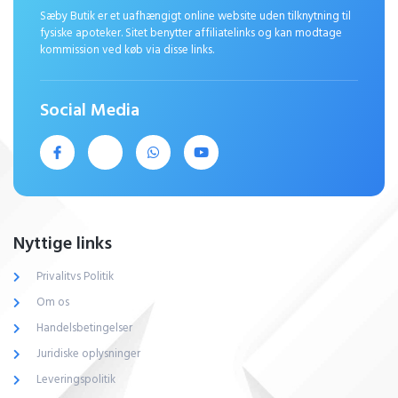
Sæby Butik er et uafhængigt online website uden tilknytning til
fysiske apoteker. Sitet benytter affiliatelinks og kan modtage
kommission ved køb via disse links.
Social Media
Nyttige links
Privalitvs Politik
Om os
Handelsbetingelser
Juridiske oplysninger
Leveringspolitik