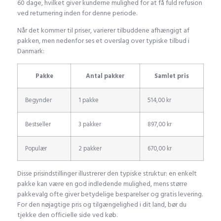
60 dage, hvilket giver kunderne mulighed for at få fuld refusion
ved returnering inden for denne periode.
Når det kommer til priser, varierer tilbuddene afhængigt af
pakken, men nedenfor ses et overslag over typiske tilbud i
Danmark:
Pakke
Antal pakker
Samlet pris
Begynder
1 pakke
514,00 kr
Bestseller
3 pakker
897,00 kr
Populær
2 pakker
670,00 kr
Disse prisindstillinger illustrerer den typiske struktur: en enkelt
pakke kan være en god indledende mulighed, mens større
pakkevalg ofte giver betydelige besparelser og gratis levering.
For den nøjagtige pris og tilgængelighed i dit land, bør du
tjekke den officielle side ved køb.