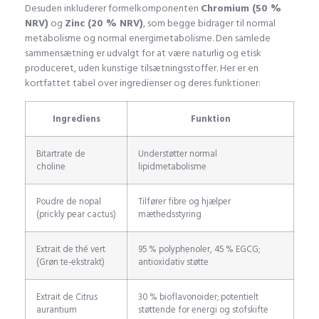
Desuden inkluderer formelkomponenten
Chromium (50 %
NRV)
og
Zinc (20 % NRV)
, som begge bidrager til normal
metabolisme og normal energimetabolisme. Den samlede
sammensætning er udvalgt for at være naturlig og etisk
produceret, uden kunstige tilsætningsstoffer. Her er en
kortfattet tabel over ingredienser og deres funktioner:
Ingrediens
Funktion
Bitartrate de
Understøtter normal
choline
lipidmetabolisme
Poudre de nopal
Tilfører fibre og hjælper
(prickly pear cactus)
mæthedsstyring
Extrait de thé vert
95 % polyphenoler, 45 % EGCG;
(Grøn te-ekstrakt)
antioxidativ støtte
Extrait de Citrus
30 % bioflavonoider; potentielt
aurantium
støttende for energi og stofskifte