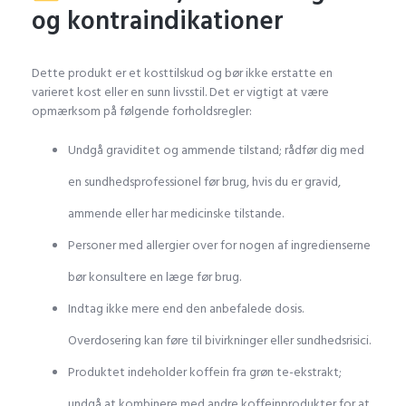
og kontraindikationer
Dette produkt er et kosttilskud og bør ikke erstatte en
varieret kost eller en sunn livsstil. Det er vigtigt at være
opmærksom på følgende forholdsregler:
Undgå graviditet og ammende tilstand; rådfør dig med
en sundhedsprofessionel før brug, hvis du er gravid,
ammende eller har medicinske tilstande.
Personer med allergier over for nogen af ingredienserne
bør konsultere en læge før brug.
Indtag ikke mere end den anbefalede dosis.
Overdosering kan føre til bivirkninger eller sundhedsrisici.
Produktet indeholder koffein fra grøn te-ekstrakt;
undgå at kombinere med andre koffeinprodukter for at