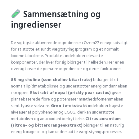
Sammensætning og
ingredienser
De vigtigste aktiverende ingredienser i Ozem27 er nøje udvalgt
for at støtte et sundt vægtstyringsprogram og et normalt
lipidmetabolisme. Produktet indeholder elevante
komponenter, der hver for sig bidrager til helheden. Her er en
oversigt over de primære ingredienser og deres funktioner:
85 mg choline (som choline bitartrate)
bidrager til et
normalt lipidmetabolisme og understøtter energiomdannelsen
i kroppen.
Ekstrakt af nopal (prickly pear cactus)
giver
plantebaserede fibre og potenserer mæthedsfornemmelsen
samt fysiske velvære.
Grøn te-ekstrakt
indeholder højeste
niveauer af polyphenoler og EGCG, der kan understøtte
metabolism og antioxidantbeskyttelse.
Citrus aurantium
(sitron- og bitterorangeekstrakt)
bidrager til en naturlig
energiforøgelse og kan understøtte vægtstyringsprocesser.