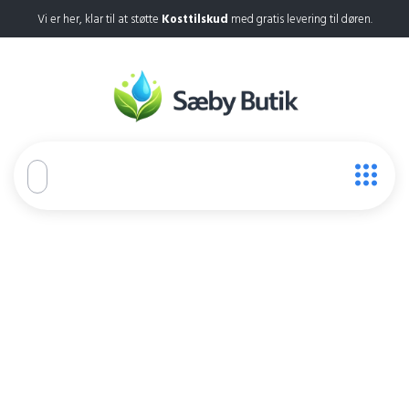
Vi er her, klar til at støtte
Kosttilskud
med gratis levering til døren.
Ozem27
Home
Ozem27