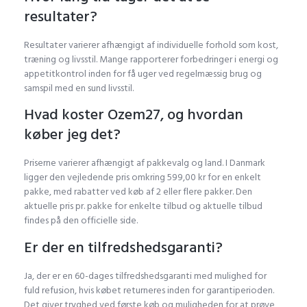
resultater?
Resultater varierer afhængigt af individuelle forhold som kost,
træning og livsstil. Mange rapporterer forbedringer i energi og
appetitkontrol inden for få uger ved regelmæssig brug og
samspil med en sund livsstil.
Hvad koster Ozem27, og hvordan
køber jeg det?
Priserne varierer afhængigt af pakkevalg og land. I Danmark
ligger den vejledende pris omkring 599,00 kr for en enkelt
pakke, med rabatter ved køb af 2 eller flere pakker. Den
aktuelle pris pr. pakke for enkelte tilbud og aktuelle tilbud
findes på den officielle side.
Er der en tilfredshedsgaranti?
Ja, der er en 60-dages tilfredshedsgaranti med mulighed for
fuld refusion, hvis købet returneres inden for garantiperioden.
Det giver tryghed ved første køb og muligheden for at prøve