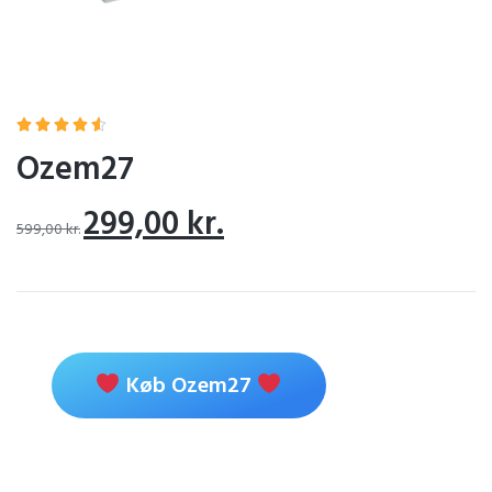





Ozem27
299,00
kr.
599,00
kr.
Køb Ozem27