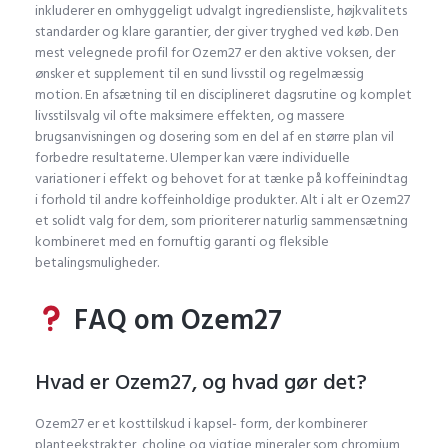
inkluderer en omhyggeligt udvalgt ingrediensliste, højkvalitets
standarder og klare garantier, der giver tryghed ved køb. Den
mest velegnede profil for Ozem27 er den aktive voksen, der
ønsker et supplement til en sund livsstil og regelmæssig
motion. En afsætning til en disciplineret dagsrutine og komplet
livsstilsvalg vil ofte maksimere effekten, og massere
brugsanvisningen og dosering som en del af en større plan vil
forbedre resultaterne. Ulemper kan være individuelle
variationer i effekt og behovet for at tænke på koffeinindtag
i forhold til andre koffeinholdige produkter. Alt i alt er Ozem27
et solidt valg for dem, som prioriterer naturlig sammensætning
kombineret med en fornuftig garanti og fleksible
betalingsmuligheder.
FAQ om Ozem27
Hvad er Ozem27, og hvad gør det?
Ozem27 er et kosttilskud i kapsel- form, der kombinerer
planteekstrakter, choline og vigtige mineraler som chromium