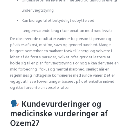
Understøtter en følelse af mæthed og tilskud til energi
under vægtstyring
Kan bidrage til et betydeligt udbytte ved
længerevarende brug i kombination med sund livsstil
De observerede resultater varierer fra person til person og
påvirkes af kost, motion, søvn og generel sundhed. Mange
brugere bemærker en markant forskel i energi og velvære i
løbet af de første par uger, hvilket ofte gør det lettere at
holde sig til en plan for vægtstyring. For nogle kan der være en
mild forbedring i fokus og mental skarphed, særligt når en
regelmæssig indtagelse kombineres med sunde vaner. Det er
vigtigt at have forventninger baseret på det enkelte individ
og ikke forvente universelle løfter.
Kundevurderinger og
medicinske vurderinger af
Ozem27