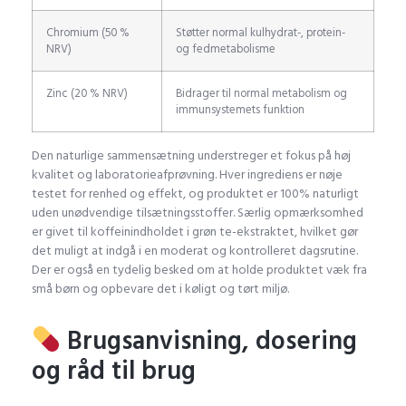
Chromium (50 %
Støtter normal kulhydrat-, protein-
NRV)
og fedmetabolisme
Zinc (20 % NRV)
Bidrager til normal metabolism og
immunsystemets funktion
Den naturlige sammensætning understreger et fokus på høj
kvalitet og laboratorieafprøvning. Hver ingrediens er nøje
testet for renhed og effekt, og produktet er 100% naturligt
uden unødvendige tilsætningsstoffer. Særlig opmærksomhed
er givet til koffeinindholdet i grøn te-ekstraktet, hvilket gør
det muligt at indgå i en moderat og kontrolleret dagsrutine.
Der er også en tydelig besked om at holde produktet væk fra
små børn og opbevare det i køligt og tørt miljø.
Brugsanvisning, dosering
og råd til brug