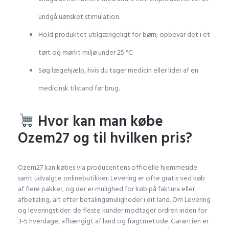
undgå uønsket stimulation.
Hold produktet utilgængeligt for børn; opbevar det i et
tørt og mørkt miljø under 25 °C.
Søg lægehjælp, hvis du tager medicin eller lider af en
medicinsk tilstand før brug.
Hvor kan man købe
Ozem27 og til hvilken pris?
Ozem27 kan købes via producentens officielle hjemmeside
samt udvalgte onlinebutikker. Levering er ofte gratis ved køb
af flere pakker, og der er mulighed for køb på faktura eller
afbetaling, alt efter betalingsmuligheder i dit land. Om Levering
og leveringstider: de fleste kunder modtager ordren inden for
3-5 hverdage, afhængigt af land og fragtmetode. Garantien er