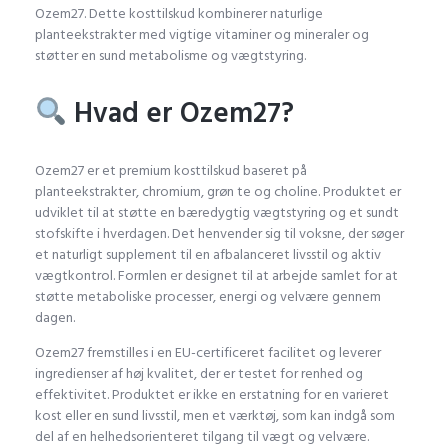
Ozem27. Dette kosttilskud kombinerer naturlige
planteekstrakter med vigtige vitaminer og mineraler og
støtter en sund metabolisme og vægtstyring.
Hvad er Ozem27?
Ozem27 er et premium kosttilskud baseret på
planteekstrakter, chromium, grøn te og choline. Produktet er
udviklet til at støtte en bæredygtig vægtstyring og et sundt
stofskifte i hverdagen. Det henvender sig til voksne, der søger
et naturligt supplement til en afbalanceret livsstil og aktiv
vægtkontrol. Formlen er designet til at arbejde samlet for at
støtte metaboliske processer, energi og velvære gennem
dagen.
Ozem27 fremstilles i en EU-certificeret facilitet og leverer
ingredienser af høj kvalitet, der er testet for renhed og
effektivitet. Produktet er ikke en erstatning for en varieret
kost eller en sund livsstil, men et værktøj, som kan indgå som
del af en helhedsorienteret tilgang til vægt og velvære.