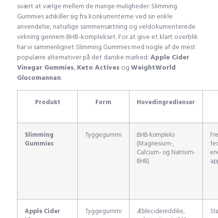
svært at vælge mellem de mange muligheder. Slimming
Gummies adskiller sig fra konkurrenterne ved sin enkle
anvendelse, naturlige sammensætning og veldokumenterede
virkning gennem BHB-komplekset. For at give et klart overblik
har vi sammenlignet Slimming Gummies med nogle af de mest
populære alternativer på det danske marked:
Apple Cider
Vinegar Gummies
,
Keto Actives
og
WeightWorld
Glucomannan
.
Produkt
Form
Hovedingredienser
Slimming
Tyggegummi
BHB-kompleks
Fr
Gummies
(Magnesium-,
fe
Calcium- og Natrium-
en
BHB)
ap
Apple Cider
Tyggegummi
Æblecidereddike,
Stø