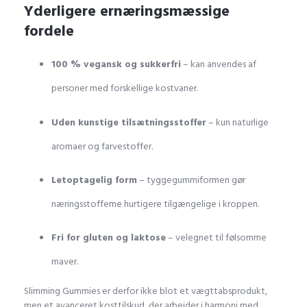
Yderligere ernæringsmæssige
fordele
100 % vegansk og sukkerfri
– kan anvendes af
personer med forskellige kostvaner.
Uden kunstige tilsætningsstoffer
– kun naturlige
aromaer og farvestoffer.
Letoptagelig form
– tyggegummiformen gør
næringsstofferne hurtigere tilgængelige i kroppen.
Fri for gluten og laktose
– velegnet til følsomme
maver.
Slimming Gummies er derfor ikke blot et vægttabsprodukt,
men et avanceret kosttilskud, der arbejder i harmoni med