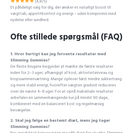
(4,8/5)
Et pålideligt valg for dig, der ønsker et naturligt boost til
vægttab, appetitkontrol og energi – uden kompromis med
nydelse eller sundhed.
Ofte stillede spørgsmål (FAQ)
1. Hvor hurtigt kan jeg forvente resultater med
Slimming Gummies?
De fleste brugere begynder at mærke de første resultater
inden for 2–3 uger, afhængigt af kost, aktivitetsniveau og
kropssammensætning. Mange oplever først mindre sukkertrang
og mere stabil energi, hvorefter vægten gradvist reduceres
over de næste 4–8 uger. For at opnå maksimale resultater
anbefales en sammenhængende kur på mindst 90 dage,
kombineret med en balanceret kost og regelmæssig
bevægelse.
2. Skal jeg følge en bestemt diæt, mens jeg tager
Slimming Gummies?
Nej, produktet kræver ingen specifik diæt for at virke. Slimming