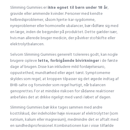
Slimming Gummies er
ikke egnet til børn under 18 år
,
gravide eller ammende kvinder. Personer med kendte
helbredsproblemer, såsom hjerte-kar-sygdomme,
nyreproblemer eller hormonelle ubalancer, bør rådføre sig med
en læge, inden de begynder på produktet. Dette gælder især,
hvis man allerede bruger medicin, der påvirker stofskifte eller
elektrolytbalancen.
Selvom Slimming Gummies generelt tolereres godt, kan nogle
brugere opleve
lette, forbigående bivirkninger
i de første
dage af brugen. Disse kan inkludere mild fordøjelsesuro,
oppustethed, mundtørhed eller øget tørst. Symptomerne
skyldes som regel, at kroppen tilpasser sig det øgede indtag af
BHB-salte og forsvinder som regel hurtigt, når balancen
genoprettes. For at mindske risikoen for sådanne reaktioner
anbefales det at drikke rigeligt med vand i løbet af dagen.
Slimming Gummies bør ikke tages sammen med andre
kosttilskud, der indeholder høje niveauer af elektrolytter (som
natrium, kalium eller magnesium), medmindre det er aftalt med
en sundhedsprofessionel. Kombinationen kan i visse tilfælde