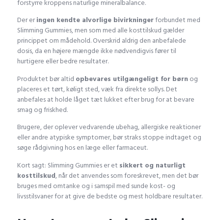
forstyrre kroppens naturlige mineralbalance.
Der er
ingen kendte alvorlige bivirkninger
forbundet med
Slimming Gummies, men som med alle kosttilskud gælder
princippet om mådehold. Overskrid aldrig den anbefalede
dosis, da en højere mængde ikke nødvendigvis fører til
hurtigere eller bedre resultater.
Produktet bør altid
opbevares utilgængeligt for børn
og
placeres et tørt, køligt sted, væk fra direkte sollys. Det
anbefales at holde låget tæt lukket efter brug for at bevare
smag og friskhed.
Brugere, der oplever vedvarende ubehag, allergiske reaktioner
eller andre atypiske symptomer, bør straks stoppe indtaget og
søge rådgivning hos en læge eller farmaceut.
Kort sagt: Slimming Gummies er et
sikkert og naturligt
kosttilskud
, når det anvendes som foreskrevet, men det bør
bruges med omtanke og i samspil med sunde kost- og
livsstilsvaner for at give de bedste og mest holdbare resultater.