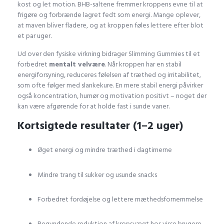
kost og let motion. BHB-saltene fremmer kroppens evne til at
frigøre og forbrænde lagret fedt som energi. Mange oplever,
at maven bliver fladere, og at kroppen føles lettere efter blot
et par uger.
Ud over den fysiske virkning bidrager Slimming Gummies til et
forbedret
mentalt velvære
. Når kroppen har en stabil
energiforsyning, reduceres følelsen af træthed og irritabilitet,
som ofte følger med slankekure. En mere stabil energi påvirker
også koncentration, humør og motivation positivt – noget der
kan være afgørende for at holde fast i sunde vaner.
Kortsigtede resultater (1–2 uger)
Øget energi og mindre træthed i dagtimerne
Mindre trang til sukker og usunde snacks
Forbedret fordøjelse og lettere mæthedsfornemmelse
Begyndende reduktion af kropsvægt hos visse brugere