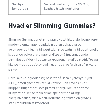
Særlige
Vegansk, sukkerfri, fri for GMO og
kendetegn
kunstige tilsætningsstoffer
Hvad er Slimming Gummies?
Slimming Gummies er et innovativt kosttilskud, der kombinerer
moderne ernæringsvidenskab med en behagelig og
velsmagende tilgang til vægttab. I modsætning til traditionelle
kapsler og pulverblandinger er disse små frugtsmagende
gummies udviklet til at støtte kroppens naturlige stofskifte og
hjælpe med appetitkontrol – uden at give følelsen af at være
på kur.
Deres aktive ingredienser, baseret på Beta-hydroxybutyrat
(BHB), efterligner effekten af ketose – en proces, hvor
kroppen bruger fedt som primær energikilde i stedet for
kulhydrater. Denne mekanisme hjælper med at øge
energiniveauet, mindske sukkertrang og støtte en gradvis,
stabil reduktion af kropsfedt.