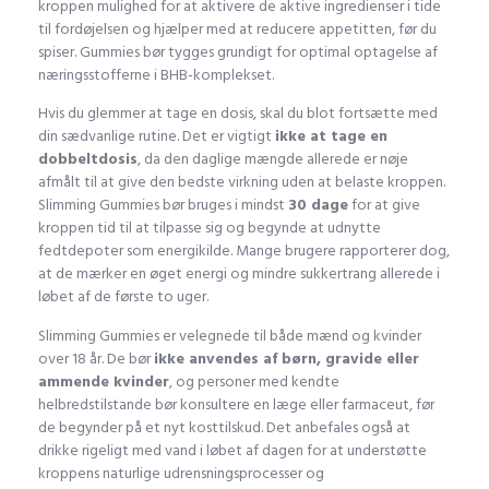
kroppen mulighed for at aktivere de aktive ingredienser i tide
til fordøjelsen og hjælper med at reducere appetitten, før du
spiser. Gummies bør tygges grundigt for optimal optagelse af
næringsstofferne i BHB-komplekset.
Hvis du glemmer at tage en dosis, skal du blot fortsætte med
din sædvanlige rutine. Det er vigtigt
ikke at tage en
dobbeltdosis
, da den daglige mængde allerede er nøje
afmålt til at give den bedste virkning uden at belaste kroppen.
Slimming Gummies bør bruges i mindst
30 dage
for at give
kroppen tid til at tilpasse sig og begynde at udnytte
fedtdepoter som energikilde. Mange brugere rapporterer dog,
at de mærker en øget energi og mindre sukkertrang allerede i
løbet af de første to uger.
Slimming Gummies er velegnede til både mænd og kvinder
over 18 år. De bør
ikke anvendes af børn, gravide eller
ammende kvinder
, og personer med kendte
helbredstilstande bør konsultere en læge eller farmaceut, før
de begynder på et nyt kosttilskud. Det anbefales også at
drikke rigeligt med vand i løbet af dagen for at understøtte
kroppens naturlige udrensningsprocesser og