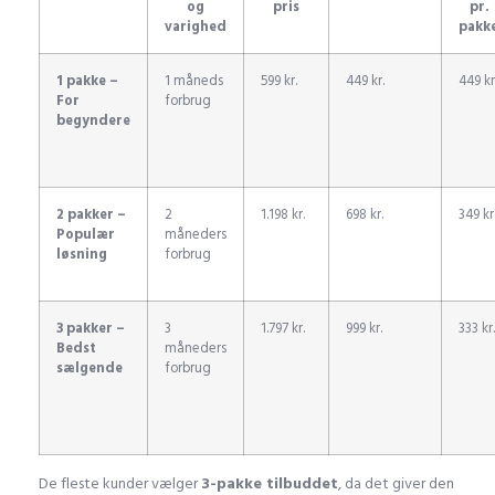
og
pris
pr.
varighed
pakk
1 pakke –
1 måneds
599 kr.
449 kr.
449 kr
For
forbrug
begyndere
2 pakker –
2
1.198 kr.
698 kr.
349 kr
Populær
måneders
løsning
forbrug
3 pakker –
3
1.797 kr.
999 kr.
333 kr.
Bedst
måneders
sælgende
forbrug
De fleste kunder vælger
3-pakke tilbuddet
, da det giver den