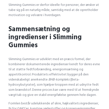
Slimming Gummies er derfor ideelle for personer, der ønsker at
tabe sig på en naturlig måde, samtidig med at de opretholder
motivation og velvære i hverdagen.
Sammensætning og
ingredienser i Slimming
Gummies
Slimming Gummies er udviklet med en præcis formel, der
kombinerer dokumenterede ingredienser kendt for deres evne
til at støtte fedtforbrænding, energiomsætning og
appetitkontrol. Produktets effektivitet bygger på den
videnskabeligt anerkendte
BHB-kompleks
(Beta-
hydroxybutyrater), som hjælper kroppen med at udnytte fedt
som brændstof. Denne proces kan være med til at fremskynde
vægttab og give en stabil energifølelse gennem hele dagen.
Formlen består udelukkende af sikre, højkvalitets ingredienser,
fri for GMO’er, kunstige sødestoffer og konserveringsmidler.