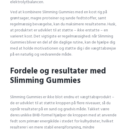
elektrolytbalancen.
Ved at kombinere Slimming Gummies med en kost rig på
grøntsager, magre proteiner og sunde fedtstoffer, samt
regelmæssig bevægelse, kan du maksimere resultaterne. Husk,
at produktet er udviklet til at støtte – ikke erstatte – en
varieret kost. Det vigtigste er regelmæssighed: når Slimming
Gummies bliver en del af din daglige rutine, kan de hjælpe dig
med at holde motivationen og støtte dig i din vægttabsrejse
på en naturlig og vedvarende måde.
Fordele og resultater med
NutriaPOL
a
dit
Slimming Gummies
:
Slimming Gummies er ikke blot endnu et vægttabsprodukt –
de er udviklet til at støtte kroppen på flere niveauer, så du
opnår resultater på en sund og gradvis måde. Takket være
deres unikke BHB-formel hjælper de kroppen med at anvende
fedt som primær energikilde i stedet for kulhydrater, hvilket
resulterer i en mere stabil energiforsyning, mindre