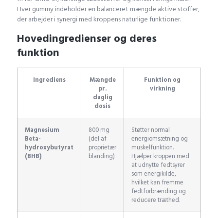
Hver gummy indeholder en balanceret mængde aktive stoffer,
der arbejder i synergi med kroppens naturlige funktioner.
Hovedingredienser og deres
funktion
Ingrediens
Mængde
Funktion og
pr.
virkning
daglig
dosis
Magnesium
800 mg
Støtter normal
Beta-
(del af
energiomsætning og
hydroxybutyrat
proprietær
muskelfunktion.
(BHB)
blanding)
Hjælper kroppen med
at udnytte fedtsyrer
som energikilde,
hvilket kan fremme
fedtforbrænding og
reducere træthed.