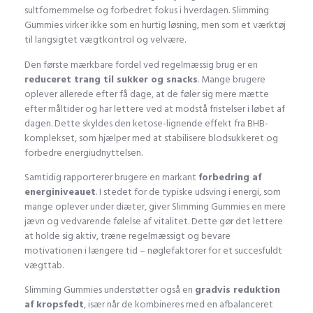
sultfornemmelse og forbedret fokus i hverdagen. Slimming
Gummies virker ikke som en hurtig løsning, men som et værktøj
til langsigtet vægtkontrol og velvære.
Den første mærkbare fordel ved regelmæssig brug er en
reduceret trang til sukker og snacks
. Mange brugere
oplever allerede efter få dage, at de føler sig mere mætte
efter måltider og har lettere ved at modstå fristelser i løbet af
dagen. Dette skyldes den ketose-lignende effekt fra BHB-
komplekset, som hjælper med at stabilisere blodsukkeret og
forbedre energiudnyttelsen.
Samtidig rapporterer brugere en markant
forbedring af
energiniveauet
. I stedet for de typiske udsving i energi, som
mange oplever under diæter, giver Slimming Gummies en mere
jævn og vedvarende følelse af vitalitet. Dette gør det lettere
at holde sig aktiv, træne regelmæssigt og bevare
motivationen i længere tid – nøglefaktorer for et succesfuldt
vægttab.
Slimming Gummies understøtter også en
gradvis reduktion
af kropsfedt
, især når de kombineres med en afbalanceret