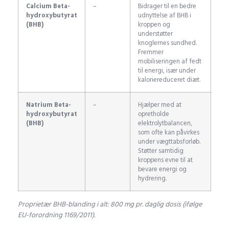
Calcium Beta-
–
Bidrager til en bedre
hydroxybutyrat
udnyttelse af BHB i
(BHB)
kroppen og
understøtter
knoglernes sundhed.
Fremmer
mobiliseringen af fedt
til energi, især under
kaloriereduceret diæt.
Natrium Beta-
–
Hjælper med at
hydroxybutyrat
opretholde
(BHB)
elektrolytbalancen,
som ofte kan påvirkes
under vægttabsforløb.
Støtter samtidig
kroppens evne til at
bevare energi og
hydrering.
Proprietær BHB-blanding i alt: 800 mg pr. daglig dosis (ifølge
EU-forordning 1169/2011).