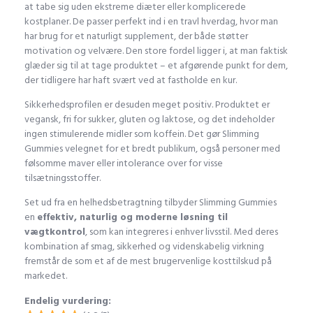
at tabe sig uden ekstreme diæter eller komplicerede
kostplaner. De passer perfekt ind i en travl hverdag, hvor man
har brug for et naturligt supplement, der både støtter
motivation og velvære. Den store fordel ligger i, at man faktisk
glæder sig til at tage produktet – et afgørende punkt for dem,
der tidligere har haft svært ved at fastholde en kur.
Sikkerhedsprofilen er desuden meget positiv. Produktet er
vegansk, fri for sukker, gluten og laktose, og det indeholder
ingen stimulerende midler som koffein. Det gør Slimming
Gummies velegnet for et bredt publikum, også personer med
følsomme maver eller intolerance over for visse
tilsætningsstoffer.
Set ud fra en helhedsbetragtning tilbyder Slimming Gummies
en
effektiv, naturlig og moderne løsning til
vægtkontrol
, som kan integreres i enhver livsstil. Med deres
kombination af smag, sikkerhed og videnskabelig virkning
fremstår de som et af de mest brugervenlige kosttilskud på
markedet.
Endelig vurdering: