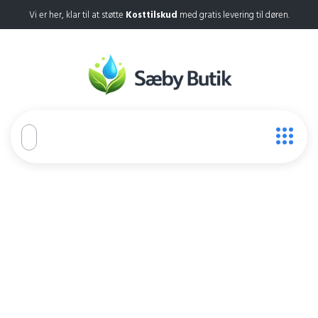
Vi er her, klar til at støtte
Kosttilskud
med gratis levering til døren.
Slimming Gummies
Home
Slimming Gummies