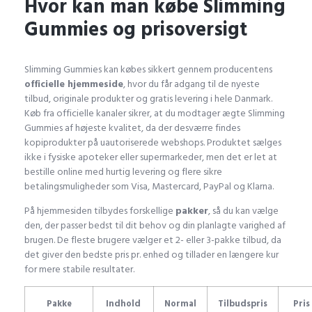
Hvor kan man købe Slimming
Gummies og prisoversigt
Slimming Gummies kan købes sikkert gennem producentens
officielle hjemmeside
, hvor du får adgang til de nyeste
tilbud, originale produkter og gratis levering i hele Danmark.
Køb fra officielle kanaler sikrer, at du modtager ægte Slimming
Gummies af højeste kvalitet, da der desværre findes
kopiprodukter på uautoriserede webshops. Produktet sælges
ikke i fysiske apoteker eller supermarkeder, men det er let at
bestille online med hurtig levering og flere sikre
betalingsmuligheder som Visa, Mastercard, PayPal og Klarna.
På hjemmesiden tilbydes forskellige
pakker
, så du kan vælge
den, der passer bedst til dit behov og din planlagte varighed af
brugen. De fleste brugere vælger et 2- eller 3-pakke tilbud, da
det giver den bedste pris pr. enhed og tillader en længere kur
for mere stabile resultater.
Pakke
Indhold
Normal
Tilbudspris
Pris