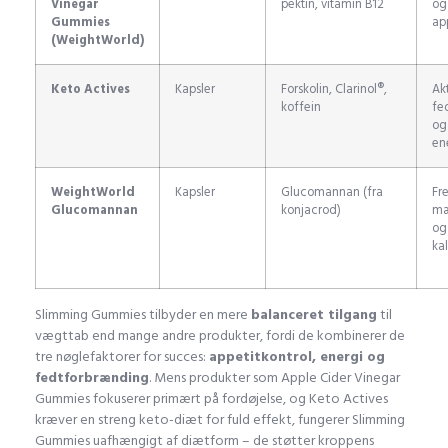
Vinegar
pektin, vitamin B12
og
Gummies
ap
(WeightWorld)
Keto Actives
Kapsler
Forskolin, Clarinol®,
Ak
koffein
fe
og
en
WeightWorld
Kapsler
Glucomannan (fra
Fr
Glucomannan
konjacrod)
mæ
og
ka
Slimming Gummies tilbyder en mere
balanceret tilgang
til
vægttab end mange andre produkter, fordi de kombinerer de
tre nøglefaktorer for succes:
appetitkontrol, energi og
fedtforbrænding
. Mens produkter som Apple Cider Vinegar
Gummies fokuserer primært på fordøjelse, og Keto Actives
kræver en streng keto-diæt for fuld effekt, fungerer Slimming
Gummies uafhængigt af diætform – de støtter kroppens