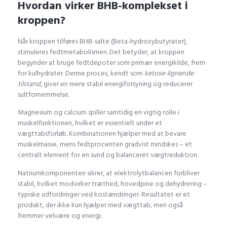
Hvordan virker BHB-komplekset i
kroppen?
Når kroppen tilføres BHB-salte (Beta-hydroxybutyrater),
stimuleres fedtmetabolismen. Det betyder, at kroppen
begynder at bruge fedtdepoter som primær energikilde, frem
for kulhydrater. Denne proces, kendt som
ketose-lignende
tilstand
, giver en mere stabil energiforsyning og reducerer
sultfornemmelse.
Magnesium og calcium spiller samtidig en vigtig rolle i
muskelfunktionen, hvilket er essentielt under et
vægttabsforløb. Kombinationen hjælper med at bevare
muskelmasse, mens fedtprocenten gradvist mindskes – et
centralt element for en sund og balanceret vægtreduktion.
Natriumkomponenten sikrer, at elektrolytbalancen forbliver
stabil, hvilket modvirker træthed, hovedpine og dehydrering –
typiske udfordringer ved kostændringer. Resultatet er et
produkt, der ikke kun hjælper med vægttab, men også
fremmer velvære og energi.