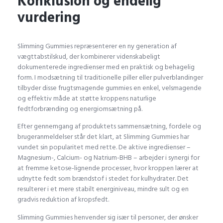
Konklusion og endelig
vurdering
Slimming Gummies repræsenterer en ny generation af
vægttabstilskud, der kombinerer videnskabeligt
dokumenterede ingredienser med en praktisk og behagelig
form. I modsætning til traditionelle piller eller pulverblandinger
tilbyder disse frugtsmagende gummies en enkel, velsmagende
og effektiv måde at støtte kroppens naturlige
fedtforbrænding og energiomsætning på.
Efter gennemgang af produktets sammensætning, fordele og
brugeranmeldelser står det klart, at Slimming Gummies har
vundet sin popularitet med rette. De aktive ingredienser –
Magnesium-, Calcium- og Natrium-BHB – arbejder i synergi for
at fremme ketose-lignende processer, hvor kroppen lærer at
udnytte fedt som brændstof i stedet for kulhydrater. Det
resulterer i et mere stabilt energiniveau, mindre sult og en
gradvis reduktion af kropsfedt.
Slimming Gummies henvender sig især til personer, der ønsker