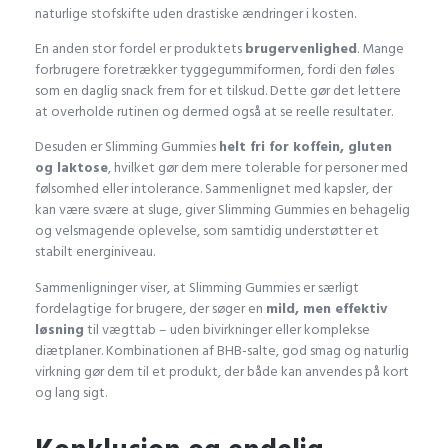
naturlige stofskifte uden drastiske ændringer i kosten.
En anden stor fordel er produktets
brugervenlighed
. Mange
forbrugere foretrækker tyggegummiformen, fordi den føles
som en daglig snack frem for et tilskud. Dette gør det lettere
at overholde rutinen og dermed også at se reelle resultater.
Desuden er Slimming Gummies
helt fri for koffein, gluten
og laktose
, hvilket gør dem mere tolerable for personer med
følsomhed eller intolerance. Sammenlignet med kapsler, der
kan være svære at sluge, giver Slimming Gummies en behagelig
og velsmagende oplevelse, som samtidig understøtter et
stabilt energiniveau.
Sammenligninger viser, at Slimming Gummies er særligt
fordelagtige for brugere, der søger en
mild, men effektiv
løsning
til vægttab – uden bivirkninger eller komplekse
diætplaner. Kombinationen af BHB-salte, god smag og naturlig
virkning gør dem til et produkt, der både kan anvendes på kort
og lang sigt.