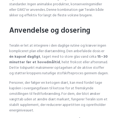
standarder. Ingen animalske produkter, konserveringsmidler
eller GMO’er anvendes. Denne kombination gør Teralin både
sikker og effektiv for langt de fleste voksne brugere.
Anvendelse og dosering
Teralin er let at integrere i den daglige rutine og kræver ingen
kompliceret plan eller diætændring. Den anbefalede dosis er
én kapsel dagligt
, taget med to store glas vand cirka
15–30
minutter før et hovedmåltid
, helst frokost eller aftensmad.
Dette tidspunkt maksimerer optagelsen af de aktive stoffer
og støtter kroppens naturlige stofskifteproces gennem dagen.
Personer, der følger en ketogen diæt, kan med fordel tage
kapslen i overgangsfasen til ketose for at fremskynde
omstillingen til fedtforbrænding. For dem, der blot ønsker
vægttab uden at ændre diæt markant, fungerer Teralin som et
stabilt supplement, der reducerer appetitten og opretholder
energiniveauet.