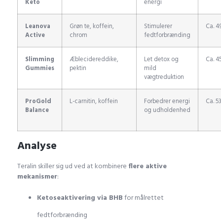
Keto
energi
Leanova
Grøn te, koffein,
Stimulerer
Ca. 49
Active
chrom
fedtforbrænding
Slimming
Æblecidereddike,
Let detox og
Ca. 45
Gummies
pektin
mild
vægtreduktion
ProGold
L-carnitin, koffein
Forbedrer energi
Ca. 53
Balance
og udholdenhed
Analyse
Teralin skiller sig ud ved at kombinere
flere aktive
mekanismer
:
Ketoseaktivering via BHB
for målrettet
fedtforbrænding