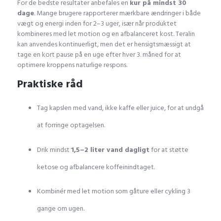
For de bedste resultater anbefales en
kur på mindst 30
dage
. Mange brugere rapporterer mærkbare ændringer i både
vægt og energi inden for 2–3 uger, især når produktet
kombineres med let motion og en afbalanceret kost. Teralin
kan anvendes kontinuerligt, men det er hensigtsmæssigt at
tage en kort pause på en uge efter hver 3. måned for at
optimere kroppens naturlige respons.
Praktiske råd
Tag kapslen med vand, ikke kaffe eller juice, for at undgå
at forringe optagelsen.
Drik mindst
1,5–2 liter vand dagligt
for at støtte
ketose og afbalancere koffeinindtaget.
Kombinér med let motion som gåture eller cykling 3
gange om ugen.