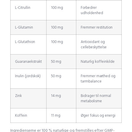
L-Citrullin
100 mg
Forbedrer
udholdenhed
L-Glutamin
100 mg
Fremmer restitution
L-Glutathion
100 mg
Antioxidant og
cellebeskyttelse
Guaranaekstrakt
50 mg
Naturlig koffeinkilde
Inulin (jordskok)
50 mg
Fremmer mæthed og
tarmbalance
Zink
14 mg
Bidrager til normal
metabolisme
Koffein
11 mg
Øger fokus og energi
Ingredienserne er 100 % naturlige og fremstilles efter GMP-