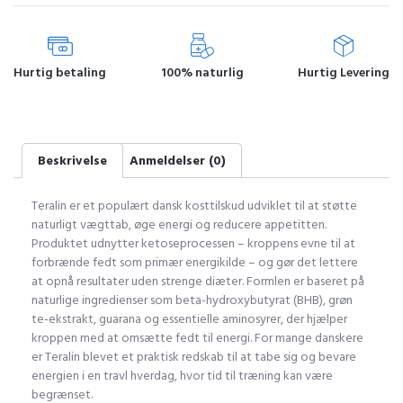
Hurtig betaling
100% naturlig
Hurtig Levering
Beskrivelse
Anmeldelser (0)
Teralin er et populært dansk kosttilskud udviklet til at støtte
naturligt vægttab, øge energi og reducere appetitten.
Produktet udnytter ketoseprocessen – kroppens evne til at
forbrænde fedt som primær energikilde – og gør det lettere
at opnå resultater uden strenge diæter. Formlen er baseret på
naturlige ingredienser som beta-hydroxybutyrat (BHB), grøn
te-ekstrakt, guarana og essentielle aminosyrer, der hjælper
kroppen med at omsætte fedt til energi. For mange danskere
er Teralin blevet et praktisk redskab til at tabe sig og bevare
energien i en travl hverdag, hvor tid til træning kan være
begrænset.