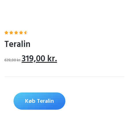





Teralin
319,00
kr.
639,00
kr.
Køb Teralin