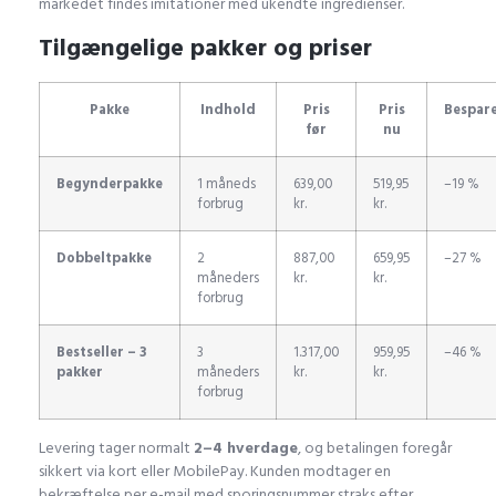
markedet findes imitationer med ukendte ingredienser.
Tilgængelige pakker og priser
Pakke
Indhold
Pris
Pris
Bespare
før
nu
Begynderpakke
1 måneds
639,00
519,95
–19 %
forbrug
kr.
kr.
Dobbeltpakke
2
887,00
659,95
–27 %
måneders
kr.
kr.
forbrug
Bestseller – 3
3
1.317,00
959,95
–46 %
pakker
måneders
kr.
kr.
forbrug
Levering tager normalt
2–4 hverdage
, og betalingen foregår
sikkert via kort eller MobilePay. Kunden modtager en
bekræftelse per e-mail med sporingsnummer straks efter