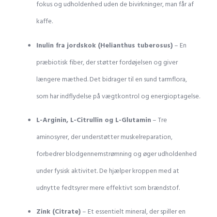
fokus og udholdenhed uden de bivirkninger, man får af
kaffe.
Inulin fra jordskok (Helianthus tuberosus)
– En
præbiotisk fiber, der støtter fordøjelsen og giver
længere mæthed. Det bidrager til en sund tarmflora,
som har indflydelse på vægtkontrol og energioptagelse.
L-Arginin, L-Citrullin og L-Glutamin
– Tre
aminosyrer, der understøtter muskelreparation,
forbedrer blodgennemstrømning og øger udholdenhed
under fysisk aktivitet. De hjælper kroppen med at
udnytte fedtsyrer mere effektivt som brændstof.
Zink (Citrate)
– Et essentielt mineral, der spiller en