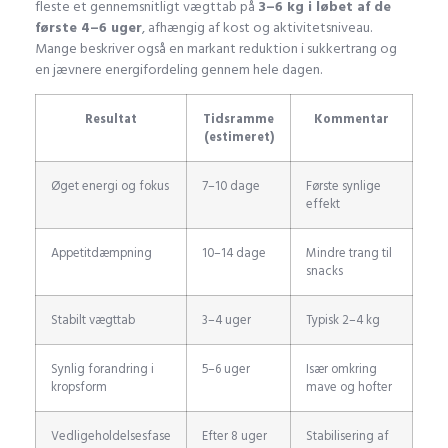
fleste et gennemsnitligt vægttab på
3–6 kg i løbet af de
første 4–6 uger
, afhængig af kost og aktivitetsniveau.
Mange beskriver også en markant reduktion i sukkertrang og
en jævnere energifordeling gennem hele dagen.
Resultat
Tidsramme
Kommentar
(estimeret)
Øget energi og fokus
7–10 dage
Første synlige
effekt
Appetitdæmpning
10–14 dage
Mindre trang til
snacks
Stabilt vægttab
3–4 uger
Typisk 2–4 kg
Synlig forandring i
5–6 uger
Især omkring
kropsform
mave og hofter
Vedligeholdelsesfase
Efter 8 uger
Stabilisering af