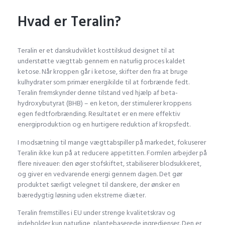
Hvad er Teralin?
Teralin er et danskudviklet kosttilskud designet til at
understøtte vægttab gennem en naturlig proces kaldet
ketose. Når kroppen går i ketose, skifter den fra at bruge
kulhydrater som primær energikilde til at forbrænde fedt.
Teralin fremskynder denne tilstand ved hjælp af beta-
hydroxybutyrat (BHB) – en keton, der stimulerer kroppens
egen fedtforbrænding. Resultatet er en mere effektiv
energiproduktion og en hurtigere reduktion af kropsfedt.
I modsætning til mange vægttabspiller på markedet, fokuserer
Teralin ikke kun på at reducere appetitten. Formlen arbejder på
flere niveauer: den øger stofskiftet, stabiliserer blodsukkeret,
og giver en vedvarende energi gennem dagen. Det gør
produktet særligt velegnet til danskere, der ønsker en
bæredygtig løsning uden ekstreme diæter.
Teralin fremstilles i EU under strenge kvalitetskrav og
indeholder kun naturlige, plantebaserede ingredienser. Den er