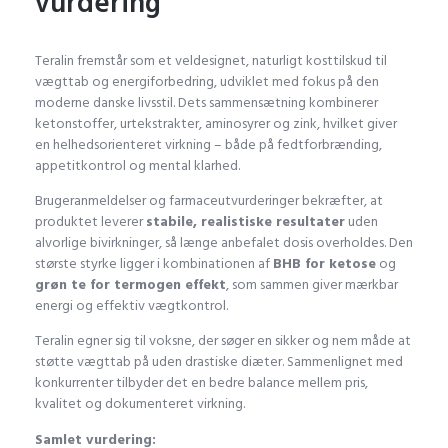
vurdering
Teralin fremstår som et veldesignet, naturligt kosttilskud til
vægttab og energiforbedring, udviklet med fokus på den
moderne danske livsstil. Dets sammensætning kombinerer
ketonstoffer, urtekstrakter, aminosyrer og zink, hvilket giver
en helhedsorienteret virkning – både på fedtforbrænding,
appetitkontrol og mental klarhed.
Brugeranmeldelser og farmaceutvurderinger bekræfter, at
produktet leverer
stabile, realistiske resultater
uden
alvorlige bivirkninger, så længe anbefalet dosis overholdes. Den
største styrke ligger i kombinationen af
BHB for ketose
og
grøn te for termogen effekt
, som sammen giver mærkbar
energi og effektiv vægtkontrol.
Teralin egner sig til voksne, der søger en sikker og nem måde at
støtte vægttab på uden drastiske diæter. Sammenlignet med
konkurrenter tilbyder det en bedre balance mellem pris,
kvalitet og dokumenteret virkning.
Samlet vurdering: