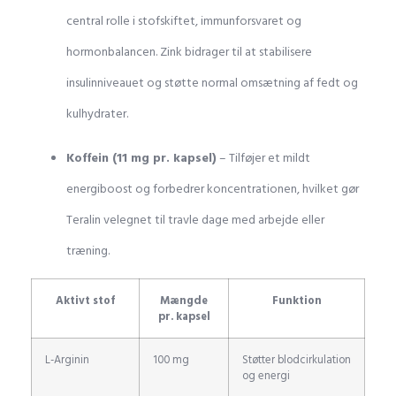
central rolle i stofskiftet, immunforsvaret og
hormonbalancen. Zink bidrager til at stabilisere
insulinniveauet og støtte normal omsætning af fedt og
kulhydrater.
Koffein (11 mg pr. kapsel)
– Tilføjer et mildt
energiboost og forbedrer koncentrationen, hvilket gør
Teralin velegnet til travle dage med arbejde eller
træning.
Aktivt stof
Mængde
Funktion
pr. kapsel
L-Arginin
100 mg
Støtter blodcirkulation
og energi