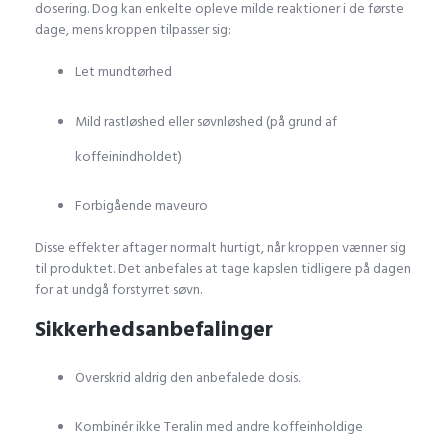
dosering. Dog kan enkelte opleve milde reaktioner i de første
dage, mens kroppen tilpasser sig:
Let mundtørhed
Mild rastløshed eller søvnløshed (på grund af
koffeinindholdet)
Forbigående maveuro
Disse effekter aftager normalt hurtigt, når kroppen vænner sig
til produktet. Det anbefales at tage kapslen tidligere på dagen
for at undgå forstyrret søvn.
Sikkerhedsanbefalinger
Overskrid aldrig den anbefalede dosis.
Kombinér ikke Teralin med andre koffeinholdige