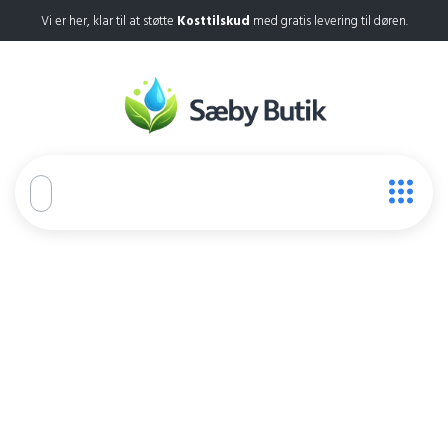
Vi er her, klar til at støtte
Kosttilskud
med gratis levering til døren.
Teralin
Home
Teralin