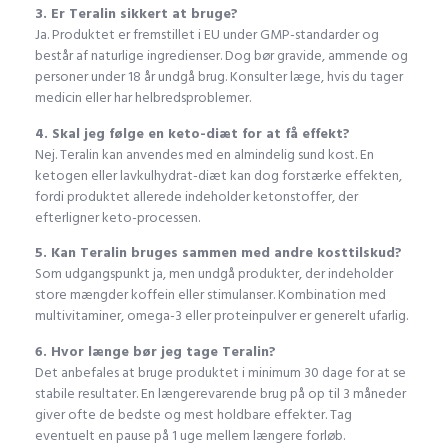
3. Er Teralin sikkert at bruge?
Ja. Produktet er fremstillet i EU under GMP-standarder og
består af naturlige ingredienser. Dog bør gravide, ammende og
personer under 18 år undgå brug. Konsulter læge, hvis du tager
medicin eller har helbredsproblemer.
4. Skal jeg følge en keto-diæt for at få effekt?
Nej. Teralin kan anvendes med en almindelig sund kost. En
ketogen eller lavkulhydrat-diæt kan dog forstærke effekten,
fordi produktet allerede indeholder ketonstoffer, der
efterligner keto-processen.
5. Kan Teralin bruges sammen med andre kosttilskud?
Som udgangspunkt ja, men undgå produkter, der indeholder
store mængder koffein eller stimulanser. Kombination med
multivitaminer, omega-3 eller proteinpulver er generelt ufarlig.
6. Hvor længe bør jeg tage Teralin?
Det anbefales at bruge produktet i minimum 30 dage for at se
stabile resultater. En længerevarende brug på op til 3 måneder
giver ofte de bedste og mest holdbare effekter. Tag
eventuelt en pause på 1 uge mellem længere forløb.