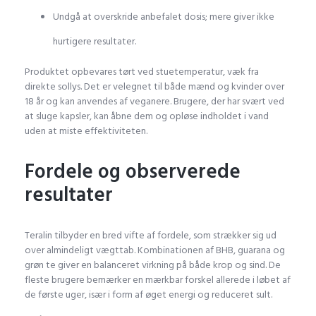
Undgå at overskride anbefalet dosis; mere giver ikke
hurtigere resultater.
Produktet opbevares tørt ved stuetemperatur, væk fra
direkte sollys. Det er velegnet til både mænd og kvinder over
18 år og kan anvendes af veganere. Brugere, der har svært ved
at sluge kapsler, kan åbne dem og opløse indholdet i vand
uden at miste effektiviteten.
Fordele og observerede
resultater
Teralin tilbyder en bred vifte af fordele, som strækker sig ud
over almindeligt vægttab. Kombinationen af BHB, guarana og
grøn te giver en balanceret virkning på både krop og sind. De
fleste brugere bemærker en mærkbar forskel allerede i løbet af
de første uger, især i form af øget energi og reduceret sult.