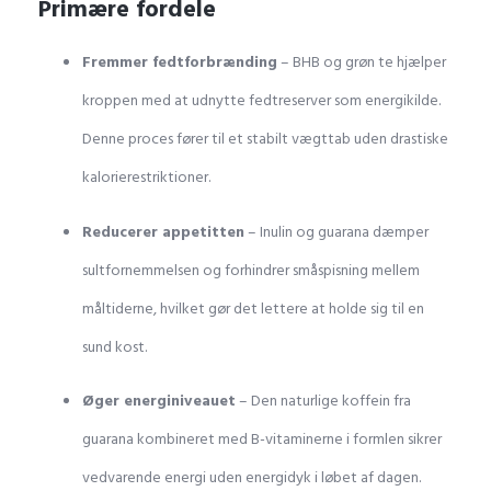
Primære fordele
Fremmer fedtforbrænding
– BHB og grøn te hjælper
kroppen med at udnytte fedtreserver som energikilde.
Denne proces fører til et stabilt vægttab uden drastiske
kalorierestriktioner.
Reducerer appetitten
– Inulin og guarana dæmper
sultfornemmelsen og forhindrer småspisning mellem
måltiderne, hvilket gør det lettere at holde sig til en
sund kost.
Øger energiniveauet
– Den naturlige koffein fra
guarana kombineret med B-vitaminerne i formlen sikrer
vedvarende energi uden energidyk i løbet af dagen.