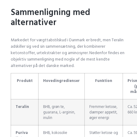
Sammenligning med
alternativer
Markedet for vægttabstilskud i Danmark er bredt, men Teralin
adskiller sig ved sin sammensætning, der kombinerer
ketonstoffer, urtekstrakter og aminosyrer. Nedenfor findes en
objektiv sammenligning med nogle af de mest kendte
alternativer på det danske marked.
Produkt
Hovedingredienser
Funktion
Pris
(
må
Teralin
BHB, grøn te,
Fremmer ketose,
Ca. 5
guarana, L-arginin,
dæmper appetit,
660 kr
inulin
øger energi
Puriva
BHB, kokosolie
Støtter ketose og
Ca. 59