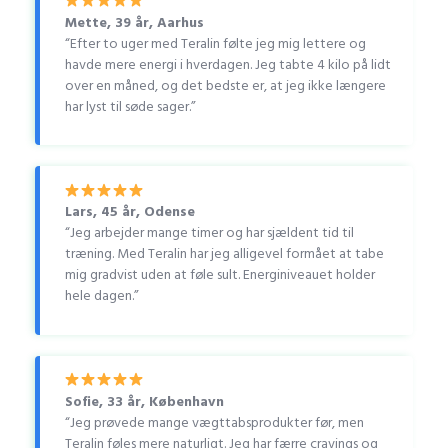
Mette, 39 år, Aarhus
“Efter to uger med Teralin følte jeg mig lettere og
havde mere energi i hverdagen. Jeg tabte 4 kilo på lidt
over en måned, og det bedste er, at jeg ikke længere
har lyst til søde sager.”
Lars, 45 år, Odense
“Jeg arbejder mange timer og har sjældent tid til
træning. Med Teralin har jeg alligevel formået at tabe
mig gradvist uden at føle sult. Energiniveauet holder
hele dagen.”
Sofie, 33 år, København
“Jeg prøvede mange vægttabsprodukter før, men
Teralin føles mere naturligt. Jeg har færre cravings og