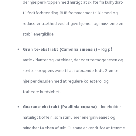
der hjælper kroppen med hurtigt at skifte fra kulhydrat-
til fedtforbrænding. BHB fremmer mental klarhed og
reducerer træthed ved at give hjernen og musklerne en
stabil energikilde.
Grøn te-ekstrakt (Camellia sinensis)
– Rig på
antioxidanter og katekiner, der øger termogenesen og
støtter kroppens evne til at forbrænde fedt. Grøn te
hjælper desuden med at regulere kolesterol og
forbedre kredsløbet.
Guarana-ekstrakt (Paullinia cupana)
– Indeholder
naturligt koffein, som stimulerer energiniveauet og
mindsker følelsen af sult. Guarana er kendt for at fremme