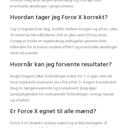
forhold. Følg altid lægens anbefaling og hold øje med
eventuelle ændringer i symptomerne.
Hvordan tager jeg Force X korrekt?
Tag to kapsler hver dag, fordelt mellem morgen og aften, cirka
30 minutter før måltiderne. Drik et glas vand til hver dosis.
Forsøg at holde en regelmæssig indtagelse gennem hele
måneden for at kunne vurdere effekt og eventuelle ændringer
mest retvisende.
Hvornår kan jeg forvente resultater?
Nogle brugere føler forbedringer inden for 1–2 uger, men de
mest markante resultater ses ofte efter 3–4 ugers konsekvent
brug. En længerevarende og konsekvent brug øger
sandsynligheden for vedvarende forbedringer i energi, humør
og vitalitet.
Er Force X egnet til alle mænd?
Force X er tiltænkt voksne mænd og er ikke beregnet til