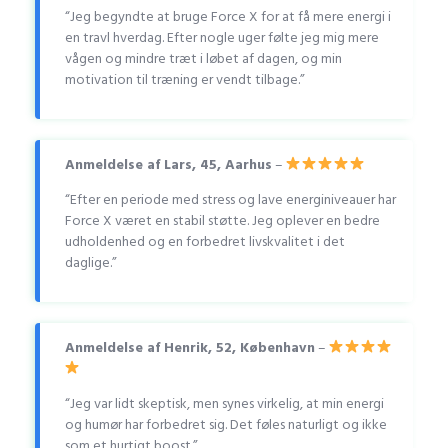
“Jeg begyndte at bruge Force X for at få mere energi i
en travl hverdag. Efter nogle uger følte jeg mig mere
vågen og mindre træt i løbet af dagen, og min
motivation til træning er vendt tilbage.”
Anmeldelse af Lars, 45, Aarhus
–
“Efter en periode med stress og lave energiniveauer har
Force X været en stabil støtte. Jeg oplever en bedre
udholdenhed og en forbedret livskvalitet i det
daglige.”
Anmeldelse af Henrik, 52, København
–
“Jeg var lidt skeptisk, men synes virkelig, at min energi
og humør har forbedret sig. Det føles naturligt og ikke
som et hurtigt boost.”