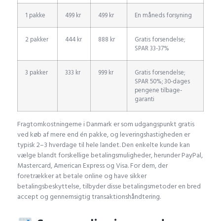
1 pakke
499 kr
499 kr
En måneds forsyning
2 pakker
444 kr
888 kr
Gratis forsendelse;
SPAR 33-37%
3 pakker
333 kr
999 kr
Gratis forsendelse;
SPAR 50%; 30-dages
pengene tilbage-
garanti
Fragtomkostningerne i Danmark er som udgangspunkt gratis
ved køb af mere end én pakke, og leveringshastigheden er
typisk 2–3 hverdage til hele landet. Den enkelte kunde kan
vælge blandt forskellige betalingsmuligheder, herunder PayPal,
Mastercard, American Express og Visa. For dem, der
foretrækker at betale online og have sikker
betalingsbeskyttelse, tilbyder disse betalingsmetoder en bred
accept og gennemsigtig transaktionshåndtering.