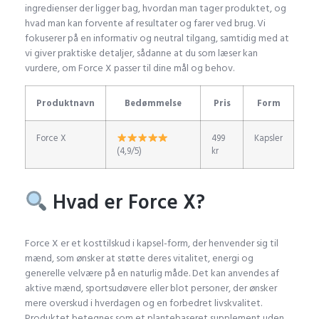
ingredienser der ligger bag, hvordan man tager produktet, og
hvad man kan forvente af resultater og farer ved brug. Vi
fokuserer på en informativ og neutral tilgang, samtidig med at
vi giver praktiske detaljer, sådanne at du som læser kan
vurdere, om Force X passer til dine mål og behov.
Produktnavn
Bedømmelse
Pris
Form
Force X
499
Kapsler
(4,9/5)
kr
Hvad er Force X?
Force X er et kosttilskud i kapsel-form, der henvender sig til
mænd, som ønsker at støtte deres vitalitet, energi og
generelle velvære på en naturlig måde. Det kan anvendes af
aktive mænd, sportsudøvere eller blot personer, der ønsker
mere overskud i hverdagen og en forbedret livskvalitet.
Produktet betegnes som et plantebaseret supplement uden