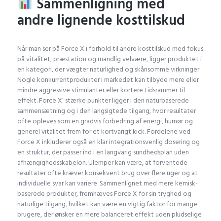
Sammenligning med
andre lignende kosttilskud
Når man ser på Force X i forhold til andre kosttilskud med fokus
på vitalitet, præstation og mandlig velvære, ligger produktet i
en kategori, der vægter naturlighed og skånsomme virkninger.
Nogle konkurrentprodukter i markedet kan tilbyde mere eller
mindre aggressive stimulanter eller kortere tidsrammer til
effekt. Force X’ stærke punkter ligger i den naturbaserede
sammensætning og i den langsigtede tilgang, hvor resultater
ofte opleves som en gradvis forbedring af energi, humør og
generel vitalitet frem for et kortvarigt kick. Fordelene ved
Force X inkluderer også en klar integrationsvenlig dosering og
en struktur, der passer ind i en langvarig sundhedsplan uden
afhængighedsskabelon. Ulemper kan være, at forventede
resultater ofte kræver konsekvent brug over flere uger og at
individuelle svar kan variere. Sammenlignet med mere kemisk-
baserede produkter, fremhæves Force X for sin tryghed og
naturlige tilgang, hvilket kan være en vigtig faktor for mange
brugere, der ønsker en mere balanceret effekt uden pludselige