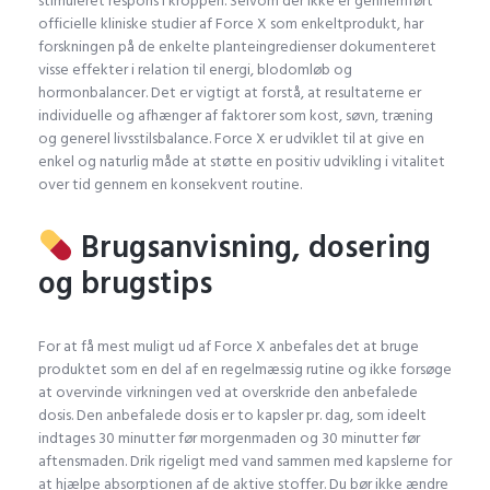
stimuleret respons i kroppen. Selvom der ikke er gennemført
officielle kliniske studier af Force X som enkeltprodukt, har
forskningen på de enkelte planteingredienser dokumenteret
visse effekter i relation til energi, blodomløb og
hormonbalancer. Det er vigtigt at forstå, at resultaterne er
individuelle og afhænger af faktorer som kost, søvn, træning
og generel livsstilsbalance. Force X er udviklet til at give en
enkel og naturlig måde at støtte en positiv udvikling i vitalitet
over tid gennem en konsekvent routine.
Brugsanvisning, dosering
og brugstips
For at få mest muligt ud af Force X anbefales det at bruge
produktet som en del af en regelmæssig rutine og ikke forsøge
at overvinde virkningen ved at overskride den anbefalede
dosis. Den anbefalede dosis er to kapsler pr. dag, som ideelt
indtages 30 minutter før morgenmaden og 30 minutter før
aftensmaden. Drik rigeligt med vand sammen med kapslerne for
at hjælpe absorptionen af de aktive stoffer. Du bør ikke ændre