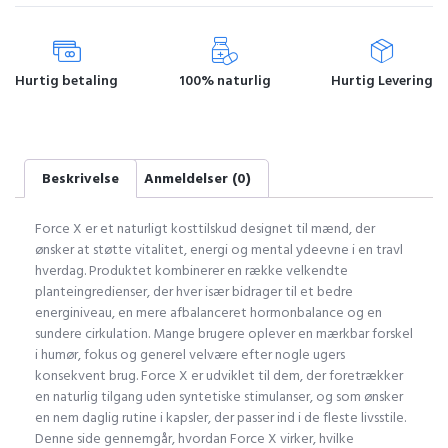
Hurtig betaling
100% naturlig
Hurtig Levering
Beskrivelse
Anmeldelser (0)
Force X er et naturligt kosttilskud designet til mænd, der
ønsker at støtte vitalitet, energi og mental ydeevne i en travl
hverdag. Produktet kombinerer en række velkendte
planteingredienser, der hver især bidrager til et bedre
energiniveau, en mere afbalanceret hormonbalance og en
sundere cirkulation. Mange brugere oplever en mærkbar forskel
i humør, fokus og generel velvære efter nogle ugers
konsekvent brug. Force X er udviklet til dem, der foretrækker
en naturlig tilgang uden syntetiske stimulanser, og som ønsker
en nem daglig rutine i kapsler, der passer ind i de fleste livsstile.
Denne side gennemgår, hvordan Force X virker, hvilke