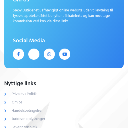
Sæby Butik er et uafhængigt online website uden tilknytning til
fysiske apoteker. Sitet benytter affiliatelinks og kan modtage
kommission ved køb via disse links.
Social Media
Nyttige links
Privalitvs Politik
Om os
Handelsbetingelser
Juridiske oplysninger
Leveringspolitik