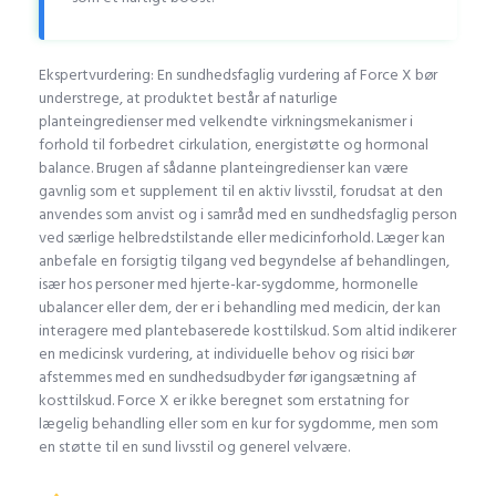
Ekspertvurdering: En sundhedsfaglig vurdering af Force X bør
understrege, at produktet består af naturlige
planteingredienser med velkendte virkningsmekanismer i
forhold til forbedret cirkulation, energistøtte og hormonal
balance. Brugen af sådanne planteingredienser kan være
gavnlig som et supplement til en aktiv livsstil, forudsat at den
anvendes som anvist og i samråd med en sundhedsfaglig person
ved særlige helbredstilstande eller medicinforhold. Læger kan
anbefale en forsigtig tilgang ved begyndelse af behandlingen,
især hos personer med hjerte-kar-sygdomme, hormonelle
ubalancer eller dem, der er i behandling med medicin, der kan
interagere med plantebaserede kosttilskud. Som altid indikerer
en medicinsk vurdering, at individuelle behov og risici bør
afstemmes med en sundhedsudbyder før igangsætning af
kosttilskud. Force X er ikke beregnet som erstatning for
lægelig behandling eller som en kur for sygdomme, men som
en støtte til en sund livsstil og generel velvære.