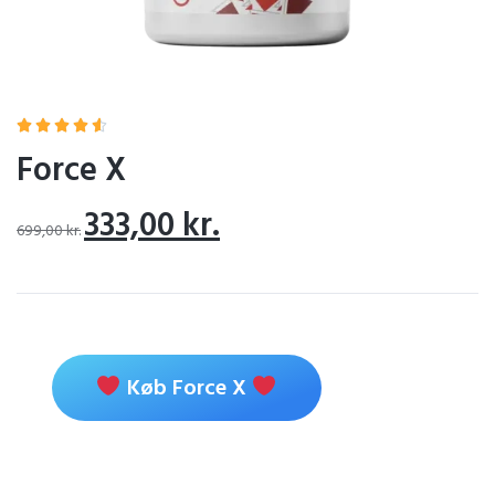





Force X
333,00
kr.
699,00
kr.
Køb Force X