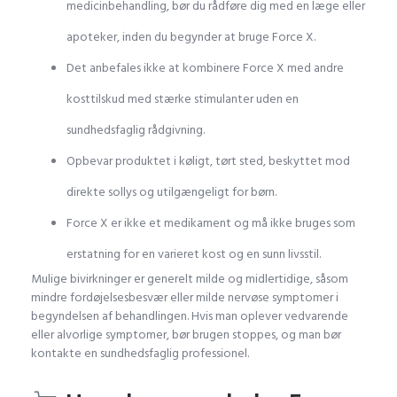
medicinbehandling, bør du rådføre dig med en læge eller
apoteker, inden du begynder at bruge Force X.
Det anbefales ikke at kombinere Force X med andre
kosttilskud med stærke stimulanter uden en
sundhedsfaglig rådgivning.
Opbevar produktet i køligt, tørt sted, beskyttet mod
direkte sollys og utilgængeligt for børn.
Force X er ikke et medikament og må ikke bruges som
erstatning for en varieret kost og en sunn livsstil.
Mulige bivirkninger er generelt milde og midlertidige, såsom
mindre fordøjelsesbesvær eller milde nervøse symptomer i
begyndelsen af behandlingen. Hvis man oplever vedvarende
eller alvorlige symptomer, bør brugen stoppes, og man bør
kontakte en sundhedsfaglig professionel.