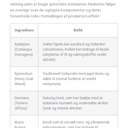
virkning uden at bruge syntetiske stimulanter. Nedenfor følger
en oversigt over de vigtigste komponenter og deres
forventede rolle i formidlingen af produktets effekt:
Ingrediens
Rolle
Aubépine
Støtter hjerte-kar-sundhed og forbedrer
(Crataegus
cirkulationen, hvilket kan bidrage til bedre
monogyna)
udnyttelse af ilt og næringsstoffer under
aktivitet.
Epimedium
Traditionelt forbundet med øget libido og
(Horny Goat
støtte til normal funktion af erektil
Weed)
mekanisme.
Damiana
Naturlig tonik, som kan hjælpe med at
(Turnera
stabilisere humøret og understøtte ønsket
diffusa)
fysisk og mental aktivitet.
Muira
Kendt som et nervøst tonic og afkrævende
Puama
aphrodisiakum, som kan bidrage til