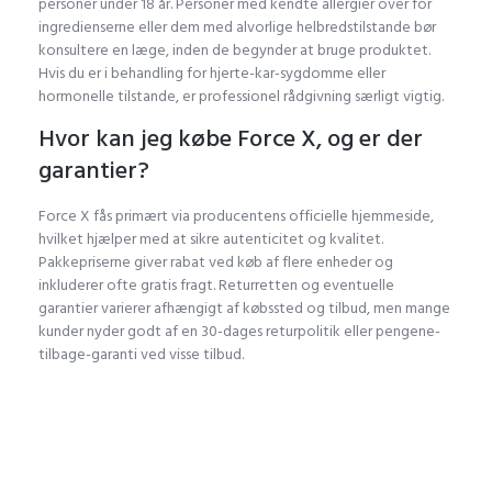
personer under 18 år. Personer med kendte allergier over for
ingredienserne eller dem med alvorlige helbredstilstande bør
konsultere en læge, inden de begynder at bruge produktet.
Hvis du er i behandling for hjerte-kar-sygdomme eller
hormonelle tilstande, er professionel rådgivning særligt vigtig.
Hvor kan jeg købe Force X, og er der
garantier?
Force X fås primært via producentens officielle hjemmeside,
hvilket hjælper med at sikre autenticitet og kvalitet.
Pakkepriserne giver rabat ved køb af flere enheder og
inkluderer ofte gratis fragt. Returretten og eventuelle
garantier varierer afhængigt af købssted og tilbud, men mange
kunder nyder godt af en 30-dages returpolitik eller pengene-
tilbage-garanti ved visse tilbud.