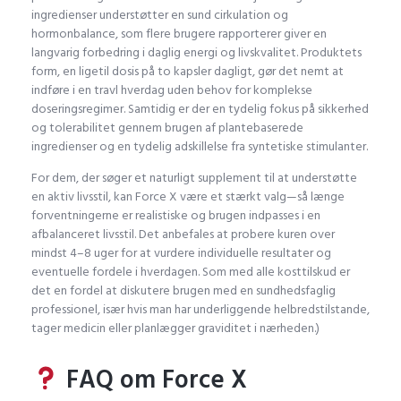
ingredienser understøtter en sund cirkulation og
hormonbalance, som flere brugere rapporterer giver en
langvarig forbedring i daglig energi og livskvalitet. Produktets
form, en ligetil dosis på to kapsler dagligt, gør det nemt at
indføre i en travl hverdag uden behov for komplekse
doseringsregimer. Samtidig er der en tydelig fokus på sikkerhed
og tolerabilitet gennem brugen af plantebaserede
ingredienser og en tydelig adskillelse fra syntetiske stimulanter.
For dem, der søger et naturligt supplement til at understøtte
en aktiv livsstil, kan Force X være et stærkt valg—så længe
forventningerne er realistiske og brugen indpasses i en
afbalanceret livsstil. Det anbefales at probere kuren over
mindst 4–8 uger for at vurdere individuelle resultater og
eventuelle fordele i hverdagen. Som med alle kosttilskud er
det en fordel at diskutere brugen med en sundhedsfaglig
professionel, især hvis man har underliggende helbredstilstande,
tager medicin eller planlægger graviditet i nærheden.)
FAQ om Force X