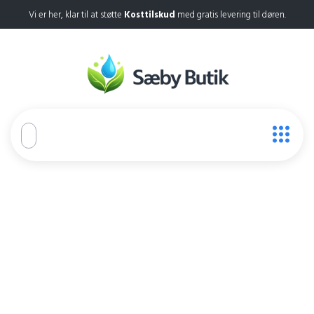
Vi er her, klar til at støtte
Kosttilskud
med gratis levering til døren.
Force X
Home
Force X