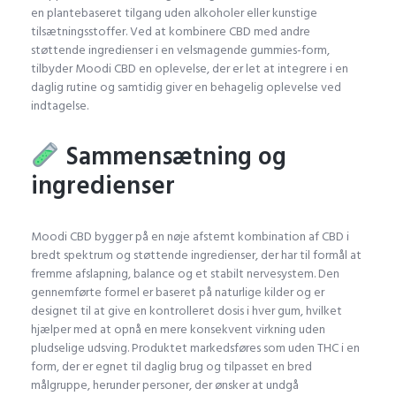
en plantebaseret tilgang uden alkoholer eller kunstige
tilsætningsstoffer. Ved at kombinere CBD med andre
støttende ingredienser i en velsmagende gummies-form,
tilbyder Moodi CBD en oplevelse, der er let at integrere i en
daglig rutine og samtidig giver en behagelig oplevelse ved
indtagelse.
Sammensætning og
ingredienser
Moodi CBD bygger på en nøje afstemt kombination af CBD i
bredt spektrum og støttende ingredienser, der har til formål at
fremme afslapning, balance og et stabilt nervesystem. Den
gennemførte formel er baseret på naturlige kilder og er
designet til at give en kontrolleret dosis i hver gum, hvilket
hjælper med at opnå en mere konsekvent virkning uden
pludselige udsving. Produktet markedsføres som uden THC i en
form, der er egnet til daglig brug og tilpasset en bred
målgruppe, herunder personer, der ønsker at undgå