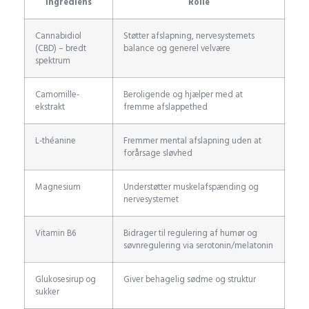
Ingrediens
Rolle
Cannabidiol
Støtter afslapning, nervesystemets
(CBD) – bredt
balance og generel velvære
spektrum
Camomille-
Beroligende og hjælper med at
ekstrakt
fremme afslappethed
L-théanine
Fremmer mental afslapning uden at
forårsage sløvhed
Magnesium
Understøtter muskelafspænding og
nervesystemet
Vitamin B6
Bidrager til regulering af humør og
søvnregulering via serotonin/melatonin
Glukosesirup og
Giver behagelig sødme og struktur
sukker