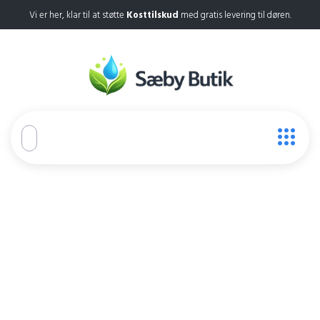
Vi er her, klar til at støtte
Kosttilskud
med gratis levering til døren.
Moodi CBD
Home
Moodi CBD