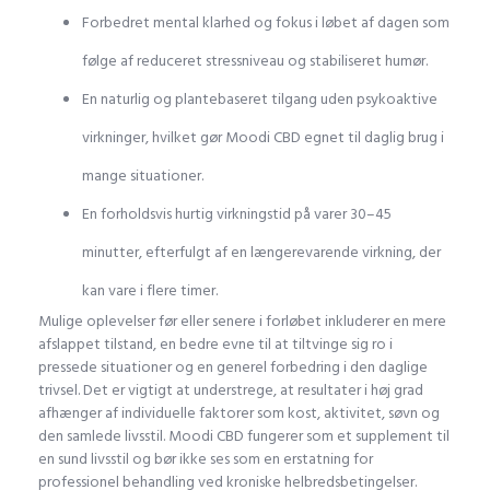
Forbedret mental klarhed og fokus i løbet af dagen som
følge af reduceret stressniveau og stabiliseret humør.
En naturlig og plantebaseret tilgang uden psykoaktive
virkninger, hvilket gør Moodi CBD egnet til daglig brug i
mange situationer.
En forholdsvis hurtig virkningstid på varer 30–45
minutter, efterfulgt af en længerevarende virkning, der
kan vare i flere timer.
Mulige oplevelser før eller senere i forløbet inkluderer en mere
afslappet tilstand, en bedre evne til at tiltvinge sig ro i
pressede situationer og en generel forbedring i den daglige
trivsel. Det er vigtigt at understrege, at resultater i høj grad
afhænger af individuelle faktorer som kost, aktivitet, søvn og
den samlede livsstil. Moodi CBD fungerer som et supplement til
en sund livsstil og bør ikke ses som en erstatning for
professionel behandling ved kroniske helbredsbetingelser.