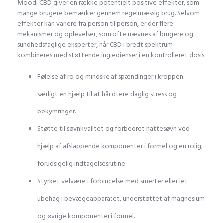
Moodi CBD giver en række potentielt positive effekter, som
mange brugere bemærker gennem regelmæssig brug. Selvom
effekter kan variere fra person til person, er der flere
mekanismer og oplevelser, som ofte nævnes af brugere og
sundhedsfaglige eksperter, når CBD i bredt spektrum
kombineres med støttende ingredienser i en kontrolleret dosis:
Følelse af ro og mindske af spændinger i kroppen –
særligt en hjælp til at håndtere daglig stress og
bekymringer.
Støtte til søvnkvalitet og forbedret nattesøvn ved
hjælp af afslappende komponenter i formel og en rolig,
forudsigelig indtagelsesrutine.
Styrket velvære i forbindelse med smerter eller let
ubehag i bevægeapparatet, understøttet af magnesium
og øvrige komponenter i formel.