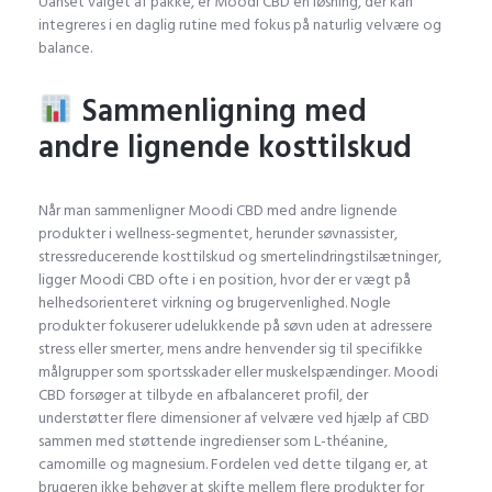
Uanset valget af pakke, er Moodi CBD en løsning, der kan
integreres i en daglig rutine med fokus på naturlig velvære og
balance.
Sammenligning med
andre lignende kosttilskud
Når man sammenligner Moodi CBD med andre lignende
produkter i wellness-segmentet, herunder søvnassister,
stressreducerende kosttilskud og smertelindringstilsætninger,
ligger Moodi CBD ofte i en position, hvor der er vægt på
helhedsorienteret virkning og brugervenlighed. Nogle
produkter fokuserer udelukkende på søvn uden at adressere
stress eller smerter, mens andre henvender sig til specifikke
målgrupper som sportsskader eller muskelspændinger. Moodi
CBD forsøger at tilbyde en afbalanceret profil, der
understøtter flere dimensioner af velvære ved hjælp af CBD
sammen med støttende ingredienser som L-théanine,
camomille og magnesium. Fordelen ved dette tilgang er, at
brugeren ikke behøver at skifte mellem flere produkter for