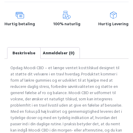
Hurtig betaling
100% naturlig
Hurtig Levering
Beskrivelse
Anmeldelser (0)
Opdag Moodi CBD – et længe ventet kosttilskud designet til
at støtte dit velvære i en travl hverdag. Produktet kommer i
form af lækre gummies og er udviklet til at hjælpe med at
reducere daglig stress, forbedre søvnkvaliteten og støtte en
generel følelse af ro og balance. Moodi CBD er udformet til
voksne, der ønsker et naturligt tilskud, som kan integreres
problemfrit i en travl livsstil uden at give en følelse af beruselse.
Med en fokus på høj kvalitet og gennemsigtighed leveres det i
tydelige doser og med en tydelig indikation af, hvordan det
passer ind i din daglige rutine. I praksis betyder det, at du nemt
kan indgå Moodi CBD i din morgen- eller aftenrutine, og du kan