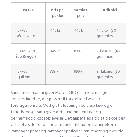
Pakke
Pris pr.
Samlet
Indhold
pakke
pris
Pakket
449 kr
449 kr
1 flakon (30
Découverte
gummies)
Pakket Bien-
349 kr
698 kr
2 flakoner (60
Être (5 uger)
gummies)
Pakket
333 kr
999 kr
3 flakoner (90
Équilibre
gummies)
Summa summarum giver Moodi CBD en række mulige
købsbetingelser, der passer til forskellige livsstil og
forbrugsmønstre. Med gratis levering ved visse køb og en
tilfredshedsgaranti giver det kunderne en tryg og
gennemsigtig købsoplevelse. Det anbefales altid at tjekke den
officielle side for de mest aktuelle tilbud og betingelser, da
kampagnepriser og kampagneperioder kan ændre sig over tid.