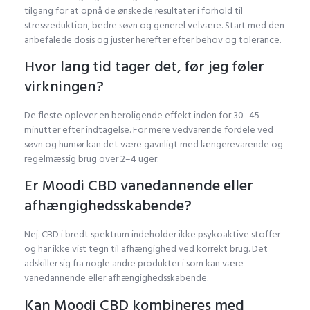
tilgang for at opnå de ønskede resultater i forhold til
stressreduktion, bedre søvn og generel velvære. Start med den
anbefalede dosis og juster herefter efter behov og tolerance.
Hvor lang tid tager det, før jeg føler
virkningen?
De fleste oplever en beroligende effekt inden for 30–45
minutter efter indtagelse. For mere vedvarende fordele ved
søvn og humør kan det være gavnligt med længerevarende og
regelmæssig brug over 2–4 uger.
Er Moodi CBD vanedannende eller
afhængighedsskabende?
Nej. CBD i bredt spektrum indeholder ikke psykoaktive stoffer
og har ikke vist tegn til afhængighed ved korrekt brug. Det
adskiller sig fra nogle andre produkter i som kan være
vanedannende eller afhængighedsskabende.
Kan Moodi CBD kombineres med