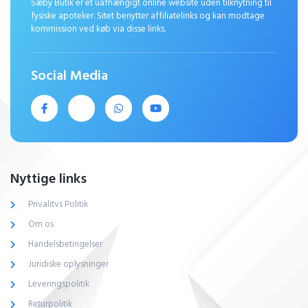
Sæby Butik er et uafhængigt online website uden tilknytning til
fysiske apoteker. Sitet benytter affiliatelinks og kan modtage
kommission ved køb via disse links.
Social Media
Nyttige links
Privalitvs Politik
Om os
Handelsbetingelser
Juridiske oplysninger
Leveringspolitik
Returpolitik