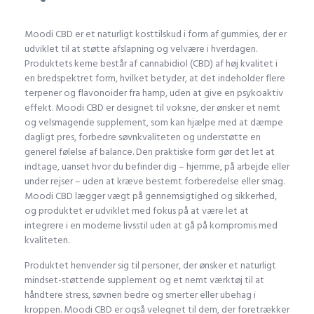
Moodi CBD er et naturligt kosttilskud i form af gummies, der er
udviklet til at støtte afslapning og velvære i hverdagen.
Produktets kerne består af cannabidiol (CBD) af høj kvalitet i
en bredspektret form, hvilket betyder, at det indeholder flere
terpener og flavonoider fra hamp, uden at give en psykoaktiv
effekt. Moodi CBD er designet til voksne, der ønsker et nemt
og velsmagende supplement, som kan hjælpe med at dæmpe
dagligt pres, forbedre søvnkvaliteten og understøtte en
generel følelse af balance. Den praktiske form gør det let at
indtage, uanset hvor du befinder dig – hjemme, på arbejde eller
under rejser – uden at kræve bestemt forberedelse eller smag.
Moodi CBD lægger vægt på gennemsigtighed og sikkerhed,
og produktet er udviklet med fokus på at være let at
integrere i en moderne livsstil uden at gå på kompromis med
kvaliteten.
Produktet henvender sig til personer, der ønsker et naturligt
mindset-støttende supplement og et nemt værktøj til at
håndtere stress, søvnen bedre og smerter eller ubehag i
kroppen. Moodi CBD er også velegnet til dem, der foretrækker