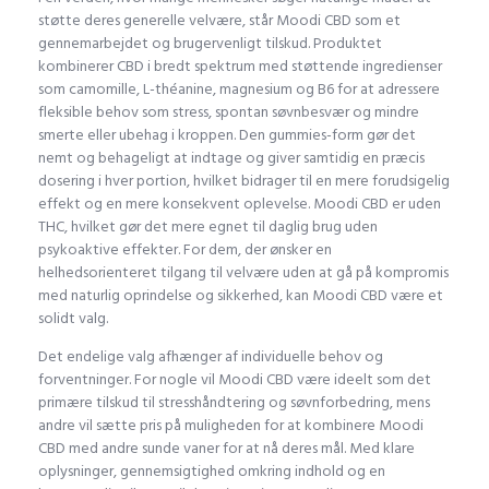
støtte deres generelle velvære, står Moodi CBD som et
gennemarbejdet og brugervenligt tilskud. Produktet
kombinerer CBD i bredt spektrum med støttende ingredienser
som camomille, L-théanine, magnesium og B6 for at adressere
fleksible behov som stress, spontan søvnbesvær og mindre
smerte eller ubehag i kroppen. Den gummies-form gør det
nemt og behageligt at indtage og giver samtidig en præcis
dosering i hver portion, hvilket bidrager til en mere forudsigelig
effekt og en mere konsekvent oplevelse. Moodi CBD er uden
THC, hvilket gør det mere egnet til daglig brug uden
psykoaktive effekter. For dem, der ønsker en
helhedsorienteret tilgang til velvære uden at gå på kompromis
med naturlig oprindelse og sikkerhed, kan Moodi CBD være et
solidt valg.
Det endelige valg afhænger af individuelle behov og
forventninger. For nogle vil Moodi CBD være ideelt som det
primære tilskud til stresshåndtering og søvnforbedring, mens
andre vil sætte pris på muligheden for at kombinere Moodi
CBD med andre sunde vaner for at nå deres mål. Med klare
oplysninger, gennemsigtighed omkring indhold og en