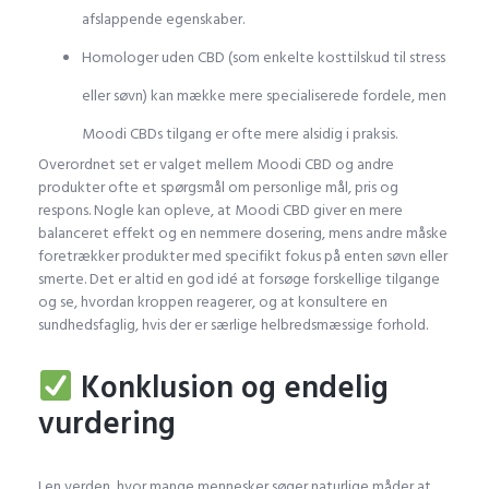
afslappende egenskaber.
Homologer uden CBD (som enkelte kosttilskud til stress
eller søvn) kan mække mere specialiserede fordele, men
Moodi CBDs tilgang er ofte mere alsidig i praksis.
Overordnet set er valget mellem Moodi CBD og andre
produkter ofte et spørgsmål om personlige mål, pris og
respons. Nogle kan opleve, at Moodi CBD giver en mere
balanceret effekt og en nemmere dosering, mens andre måske
foretrækker produkter med specifikt fokus på enten søvn eller
smerte. Det er altid en god idé at forsøge forskellige tilgange
og se, hvordan kroppen reagerer, og at konsultere en
sundhedsfaglig, hvis der er særlige helbredsmæssige forhold.
Konklusion og endelig
vurdering
I en verden, hvor mange mennesker søger naturlige måder at