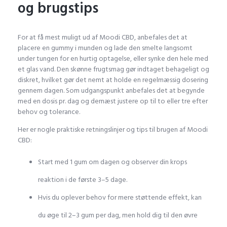
og brugstips
For at få mest muligt ud af Moodi CBD, anbefales det at
placere en gummy i munden og lade den smelte langsomt
under tungen for en hurtig optagelse, eller synke den hele med
et glas vand. Den skønne frugtsmag gør indtaget behageligt og
diskret, hvilket gør det nemt at holde en regelmæssig dosering
gennem dagen. Som udgangspunkt anbefales det at begynde
med en dosis pr. dag og dernæst justere op til to eller tre efter
behov og tolerance.
Her er nogle praktiske retningslinjer og tips til brugen af Moodi
CBD:
Start med 1 gum om dagen og observer din krops
reaktion i de første 3–5 dage.
Hvis du oplever behov for mere støttende effekt, kan
du øge til 2–3 gum per dag, men hold dig til den øvre