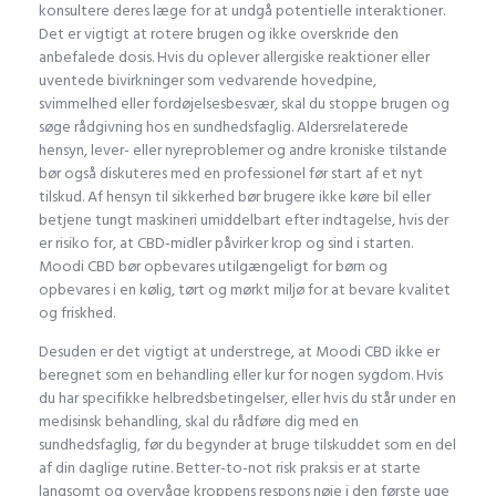
konsultere deres læge for at undgå potentielle interaktioner.
Det er vigtigt at rotere brugen og ikke overskride den
anbefalede dosis. Hvis du oplever allergiske reaktioner eller
uventede bivirkninger som vedvarende hovedpine,
svimmelhed eller fordøjelsesbesvær, skal du stoppe brugen og
søge rådgivning hos en sundhedsfaglig. Aldersrelaterede
hensyn, lever- eller nyreproblemer og andre kroniske tilstande
bør også diskuteres med en professionel før start af et nyt
tilskud. Af hensyn til sikkerhed bør brugere ikke køre bil eller
betjene tungt maskineri umiddelbart efter indtagelse, hvis der
er risiko for, at CBD-midler påvirker krop og sind i starten.
Moodi CBD bør opbevares utilgængeligt for børn og
opbevares i en kølig, tørt og mørkt miljø for at bevare kvalitet
og friskhed.
Desuden er det vigtigt at understrege, at Moodi CBD ikke er
beregnet som en behandling eller kur for nogen sygdom. Hvis
du har specifikke helbredsbetingelser, eller hvis du står under en
medisinsk behandling, skal du rådføre dig med en
sundhedsfaglig, før du begynder at bruge tilskuddet som en del
af din daglige rutine. Better-to-not risk praksis er at starte
langsomt og overvåge kroppens respons nøje i den første uge