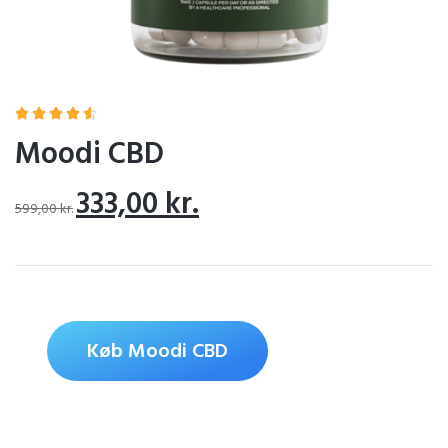





Moodi CBD
333,00
kr.
599,00
kr.
Køb Moodi CBD