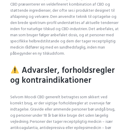
CBD præsenterer en veldefineret kombination af CBD og
støttende ingredienser, der ofte ses i produkter designet til
afslapning og velvære. Den anvendte teknik til optagelse og
den brede spektrum-profil understøttes af aktuelle tendenser
inden for naturlige tilskud og CBD-industrien. Det anbefales, at
man som bruger følger anbefalet dosis, og at personer med
specifikke helbredstilstande og dem der tager receptpligtig
medicin rådfører sig med en sundhedsfaglig, inden man
påbegynder en ny tilskudsform.
Advarsler, forholdsregler
og kontraindikationer
Selvom Moodi CBD generelt betragtes som sikkert ved
korrekt brug, er der vigtige forholdsregler at overveje før
indtagelse. Gravide eller ammende personer bør undgå brug,
og personer under 18 år bør ikke bruge det uden lægelig
vejledning. Personer der tager receptpligtig medicin – især
antikoagulantia, antidepressiva eller epilepsimedicin – bør