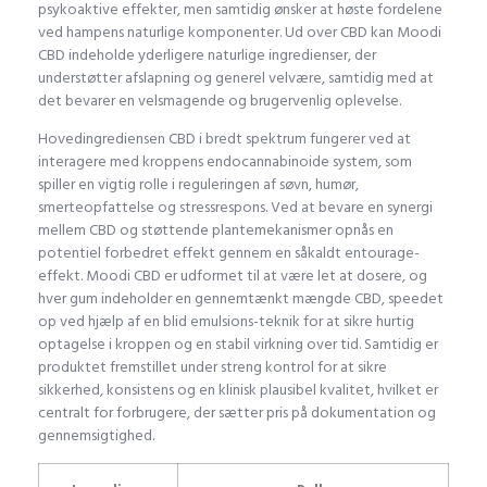
psykoaktive effekter, men samtidig ønsker at høste fordelene
ved hampens naturlige komponenter. Ud over CBD kan Moodi
CBD indeholde yderligere naturlige ingredienser, der
understøtter afslapning og generel velvære, samtidig med at
det bevarer en velsmagende og brugervenlig oplevelse.
Hovedingrediensen CBD i bredt spektrum fungerer ved at
interagere med kroppens endocannabinoide system, som
spiller en vigtig rolle i reguleringen af søvn, humør,
smerteopfattelse og stressrespons. Ved at bevare en synergi
mellem CBD og støttende plantemekanismer opnås en
potentiel forbedret effekt gennem en såkaldt entourage-
effekt. Moodi CBD er udformet til at være let at dosere, og
hver gum indeholder en gennemtænkt mængde CBD, speedet
op ved hjælp af en blid emulsions-teknik for at sikre hurtig
optagelse i kroppen og en stabil virkning over tid. Samtidig er
produktet fremstillet under streng kontrol for at sikre
sikkerhed, konsistens og en klinisk plausibel kvalitet, hvilket er
centralt for forbrugere, der sætter pris på dokumentation og
gennemsigtighed.