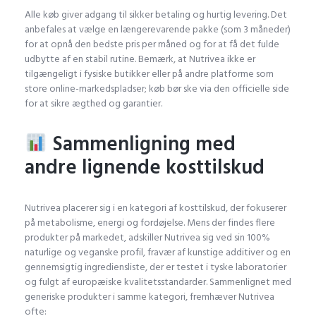
Alle køb giver adgang til sikker betaling og hurtig levering. Det
anbefales at vælge en længerevarende pakke (som 3 måneder)
for at opnå den bedste pris per måned og for at få det fulde
udbytte af en stabil rutine. Bemærk, at Nutrivea ikke er
tilgængeligt i fysiske butikker eller på andre platforme som
store online-markedspladser; køb bør ske via den officielle side
for at sikre ægthed og garantier.
Sammenligning med
andre lignende kosttilskud
Nutrivea placerer sig i en kategori af kosttilskud, der fokuserer
på metabolisme, energi og fordøjelse. Mens der findes flere
produkter på markedet, adskiller Nutrivea sig ved sin 100%
naturlige og veganske profil, fravær af kunstige additiver og en
gennemsigtig ingrediensliste, der er testet i tyske laboratorier
og fulgt af europæiske kvalitetsstandarder. Sammenlignet med
generiske produkter i samme kategori, fremhæver Nutrivea
ofte: