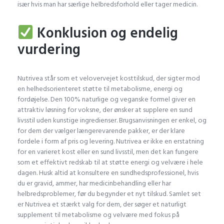
især hvis man har særlige helbredsforhold eller tager medicin.
Konklusion og endelig
vurdering
Nutrivea står som et velovervejet kosttilskud, der sigter mod
en helhedsorienteret støtte til metabolisme, energi og
fordøjelse. Den 100% naturlige og veganske formel giver en
attraktiv løsning for voksne, der ønsker at supplere en sund
livsstil uden kunstige ingredienser. Brugsanvisningen er enkel, og
for dem der vælger længerevarende pakker, er der klare
fordele i form af pris og levering. Nutrivea er ikke en erstatning
for en varieret kost eller en sund livsstil, men det kan fungere
som et effektivt redskab til at støtte energi og velvære i hele
dagen. Husk altid at konsultere en sundhedsprofessionel, hvis
du er gravid, ammer, har medicinbehandling eller har
helbredsproblemer, før du begynder et nyt tilskud. Samlet set
er Nutrivea et stærkt valg for dem, der søger et naturligt
supplement til metabolisme og velvære med fokus på