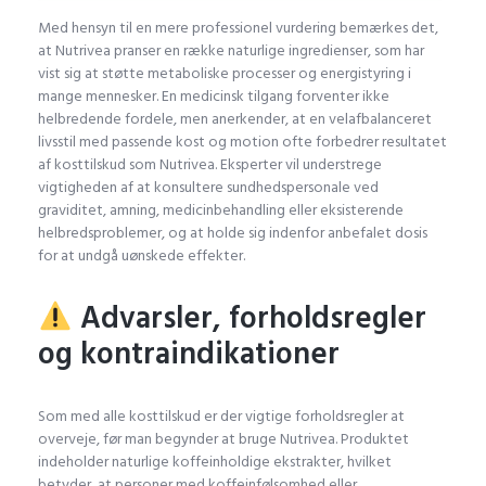
Med hensyn til en mere professionel vurdering bemærkes det,
at Nutrivea pranser en række naturlige ingredienser, som har
vist sig at støtte metaboliske processer og energistyring i
mange mennesker. En medicinsk tilgang forventer ikke
helbredende fordele, men anerkender, at en velafbalanceret
livsstil med passende kost og motion ofte forbedrer resultatet
af kosttilskud som Nutrivea. Eksperter vil understrege
vigtigheden af at konsultere sundhedspersonale ved
graviditet, amning, medicinbehandling eller eksisterende
helbredsproblemer, og at holde sig indenfor anbefalet dosis
for at undgå uønskede effekter.
Advarsler, forholdsregler
og kontraindikationer
Som med alle kosttilskud er der vigtige forholdsregler at
overveje, før man begynder at bruge Nutrivea. Produktet
indeholder naturlige koffeinholdige ekstrakter, hvilket
betyder, at personer med koffeinfølsomhed eller