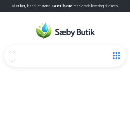
Vi er her, klar til at støtte
Kosttilskud
med gratis levering til døren.
Nutrivea
Home
Nutrivea