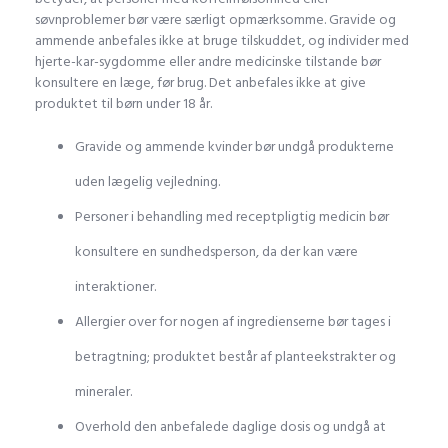
søvnproblemer bør være særligt opmærksomme. Gravide og
ammende anbefales ikke at bruge tilskuddet, og individer med
hjerte-kar-sygdomme eller andre medicinske tilstande bør
konsultere en læge, før brug. Det anbefales ikke at give
produktet til børn under 18 år.
Gravide og ammende kvinder bør undgå produkterne
uden lægelig vejledning.
Personer i behandling med receptpligtig medicin bør
konsultere en sundhedsperson, da der kan være
interaktioner.
Allergier over for nogen af ingredienserne bør tages i
betragtning; produktet består af planteekstrakter og
mineraler.
Overhold den anbefalede daglige dosis og undgå at