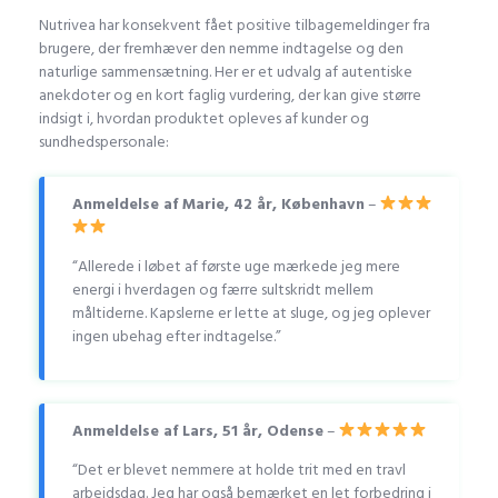
Nutrivea har konsekvent fået positive tilbagemeldinger fra
brugere, der fremhæver den nemme indtagelse og den
naturlige sammensætning. Her er et udvalg af autentiske
anekdoter og en kort faglig vurdering, der kan give større
indsigt i, hvordan produktet opleves af kunder og
sundhedspersonale:
Anmeldelse af Marie, 42 år, København
–
“Allerede i løbet af første uge mærkede jeg mere
energi i hverdagen og færre sultskridt mellem
måltiderne. Kapslerne er lette at sluge, og jeg oplever
ingen ubehag efter indtagelse.”
Anmeldelse af Lars, 51 år, Odense
–
“Det er blevet nemmere at holde trit med en travl
arbejdsdag. Jeg har også bemærket en let forbedring i