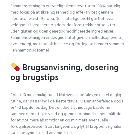
Sammensætningen er tydeligt fremhævet som 100% naturlig
med fokus på at sikre høj renhed og effektivitet gennem
laboratorietest i Europa. Den naturlige profil gør Nutrivea
velegnet til veganere og dem, der foretrækker produkter
uden gluten og uden genetisk modificerede ingredienser.
Sammensætningen er designet til at give en helhedsoplevelse,
hvor energi, metabolisk balance og fordøjelse hænger sammen
i en harmonisk formel.
Brugsanvisning, dosering
og brugstips
For at få mest muligt ud af Nutrivea anbefales en enkel daglig
rutine, der passer ind i de fleste travle liv. Den anbefalede dosis
er 1–2 kapsler pr. dag. Det er ideelt at indtage kapslerne
sammen med et glas vand og gerne i forbindelse med måltidet
for at optimere absorptionen og minimere eventuelle
fordøjelsesbesvær. Start langsomt, og lyt til kroppens signaler,
især i begyndelsen af anvendelsen.