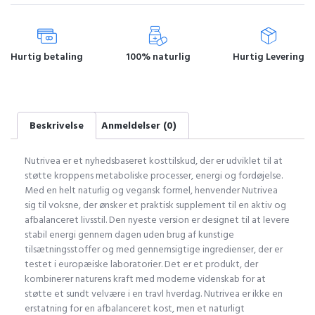
Hurtig betaling
100% naturlig
Hurtig Levering
Beskrivelse
Anmeldelser (0)
Nutrivea er et nyhedsbaseret kosttilskud, der er udviklet til at
støtte kroppens metaboliske processer, energi og fordøjelse.
Med en helt naturlig og vegansk formel, henvender Nutrivea
sig til voksne, der ønsker et praktisk supplement til en aktiv og
afbalanceret livsstil. Den nyeste version er designet til at levere
stabil energi gennem dagen uden brug af kunstige
tilsætningsstoffer og med gennemsigtige ingredienser, der er
testet i europæiske laboratorier. Det er et produkt, der
kombinerer naturens kraft med moderne videnskab for at
støtte et sundt velvære i en travl hverdag. Nutrivea er ikke en
erstatning for en afbalanceret kost, men et naturligt