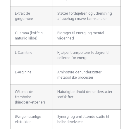
Extrait de
Støtter fordøjelsen og udrensning
gingembre
af ubehag i mave-tarmkanalen
Guarana (koffein
Bidrager til energi og mental
naturlig kilde)
vågenhed
L-Carnitine
Hjælper transportere fedtsyrer til
cellerne for energi
L-Arginine
Aminosyre der understøtter
metaboliske processer
Cétones de
Naturligt indhold der understøtter
framboise
stofskiftet
(hindbærketoener)
Øvrige naturlige
Synergi og omfattende støtte til
ekstrakter
helhedsvelvære