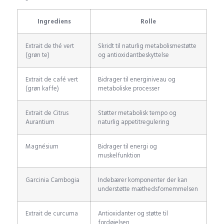
Ingrediens
Rolle
Extrait de thé vert
Skridt til naturlig metabolismestøtte
(grøn te)
og antioxidantbeskyttelse
Extrait de café vert
Bidrager til energiniveau og
(grøn kaffe)
metaboliske processer
Extrait de Citrus
Støtter metabolisk tempo og
Aurantium
naturlig appetitregulering
Magnésium
Bidrager til energi og
muskelfunktion
Garcinia Cambogia
Indebærer komponenter der kan
understøtte mæthedsfornemmelsen
Extrait de curcuma
Antioxidanter og støtte til
fordøjelsen