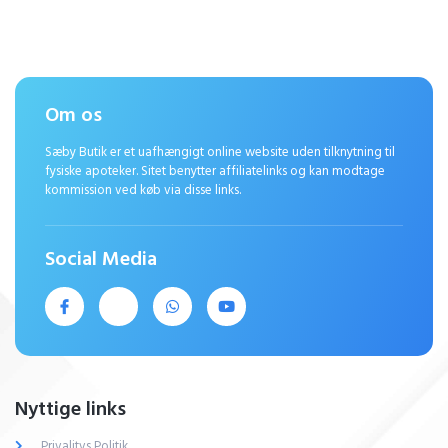
Om os
Sæby Butik er et uafhængigt online website uden tilknytning til
fysiske apoteker. Sitet benytter affiliatelinks og kan modtage
kommission ved køb via disse links.
Social Media
Nyttige links
Privalitvs Politik