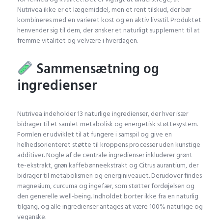
Nutrivea ikke er et lægemiddel, men et rent tilskud, der bør
kombineres med en varieret kost og en aktiv livsstil. Produktet
henvender sig til dem, der ønsker et naturligt supplement til at
fremme vitalitet og velvære i hverdagen.
Sammensætning og
ingredienser
Nutrivea indeholder 13 naturlige ingredienser, der hver især
bidrager til et samlet metabolisk og energetisk støttesystem.
Formlen er udviklet til at fungere i samspil og give en
helhedsorienteret støtte til kroppens processer uden kunstige
additiver. Nogle af de centrale ingredienser inkluderer grønt
te-ekstrakt, grøn kaffebønneekstrakt og Citrus aurantium, der
bidrager til metabolismen og energiniveauet. Derudover findes
magnesium, curcuma og ingefær, som støtter fordøjelsen og
den generelle well-being. Indholdet borter ikke fra en naturlig
tilgang, og alle ingredienser antages at være 100% naturlige og
veganske.