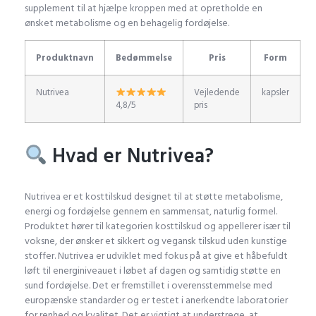
supplement til at hjælpe kroppen med at opretholde en
ønsket metabolisme og en behagelig fordøjelse.
Produktnavn
Bedømmelse
Pris
Form
Nutrivea
Vejledende
kapsler
4,8/5
pris
Hvad er Nutrivea?
Nutrivea er et kosttilskud designet til at støtte metabolisme,
energi og fordøjelse gennem en sammensat, naturlig formel.
Produktet hører til kategorien kosttilskud og appellerer især til
voksne, der ønsker et sikkert og vegansk tilskud uden kunstige
stoffer. Nutrivea er udviklet med fokus på at give et håbefuldt
løft til energiniveauet i løbet af dagen og samtidig støtte en
sund fordøjelse. Det er fremstillet i overensstemmelse med
europænske standarder og er testet i anerkendte laboratorier
for renhed og kvalitet. Det er vigtigt at understrege, at