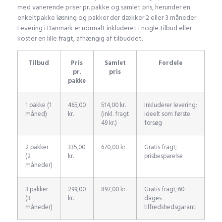
med varierende priser pr. pakke og samlet pris, herunder en
enkeltpakke løsning og pakker der dækker 2 eller 3 måneder.
Levering i Danmark er normalt inkluderet i nogle tilbud eller
koster en lille fragt, afhængig af tilbuddet.
Tilbud
Pris
Samlet
Fordele
pr.
pris
pakke
1 pakke (1
465,00
514,00 kr.
Inkluderer levering;
måned)
kr.
(inkl. fragt
ideelt som første
49 kr.)
forsøg
2 pakker
335,00
670,00 kr.
Gratis fragt;
(2
kr.
prisbesparelse
måneder)
3 pakker
299,00
897,00 kr.
Gratis fragt; 60
(3
kr.
dages
måneder)
tilfredshedsgaranti