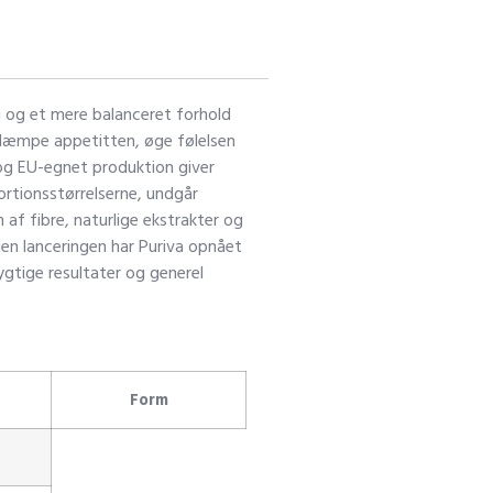
g og et mere balanceret forhold
 dæmpe appetitten, øge følelsen
og EU-egnet produktion giver
ortionsstørrelserne, undgår
af fibre, naturlige ekstrakter og
den lanceringen har Puriva opnået
ygtige resultater og generel
Form