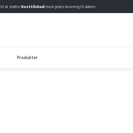
 til at støtte
Kosttilskud
med gratis levering til døren.
Produkter
Puriva