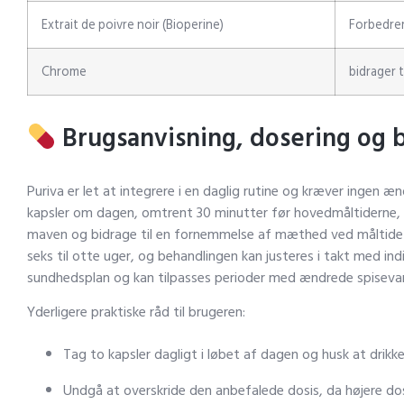
Extrait de poivre noir (Bioperine)
Forbedrer
Chrome
bidrager 
Brugsanvisning, dosering og 
Puriva er let at integrere i en daglig rutine og kræver ingen æ
kapsler om dagen, omtrent 30 minutter før hovedmåltiderne, 
maven og bidrage til en fornemmelse af mæthed ved måltidets
seks til otte uger, og behandlingen kan justeres i takt med ind
sundhedsplan og kan tilpasses perioder med ændrede spisevaner
Yderligere praktiske råd til brugeren:
Tag to kapsler dagligt i løbet af dagen og husk at drikk
Undgå at overskride den anbefalede dosis, da højere dose