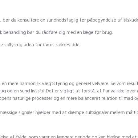
ne, bør du konsultere en sundhedsfaglig før påbegyndelse af tilskud
k behandling bør du rådføre dig med en læge før brug.
e sollys og uden for børns rækkevidde.
til en mere harmonisk vægtstyring og generel velvære. Selvom resulta
g en sund livsstil. Det er vigtigt at forstå, at Puriva ikke lover øj
ens naturlige processer og en mere balanceret relation til mad og
emæssige signaler hjælper med at dæmpe sultsignaler mellem målt
e af fylde, som varer en længere periode og kan hjælpe med at ko