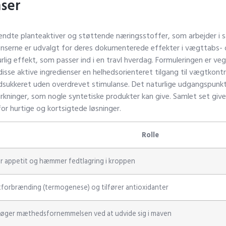
ser
lkendte planteaktiver og støttende næringsstoffer, som arbejder i 
enserne er udvalgt for deres dokumenterede effekter i vægttabs- 
 effekt, som passer ind i en travl hverdag. Formuleringen er vega
isse aktive ingredienser en helhedsorienteret tilgang til vægtkontro
sukkeret uden overdrevet stimulanse. Det naturlige udgangspunkt
rkninger, som nogle syntetiske produkter kan give. Samlet set giver
or hurtige og kortsigtede løsninger.
Rolle
 appetit og hæmmer fedtlagring i kroppen
forbrænding (termogenese) og tilfører antioxidanter
r øger mæthedsfornemmelsen ved at udvide sig i maven