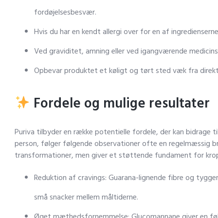
fordøjelsesbesvær.
Hvis du har en kendt allergi over for en af ingredienser
Ved graviditet, amning eller ved igangværende medicins
Opbevar produktet et køligt og tørt sted væk fra direkt
Fordele og mulige resultater
Puriva tilbyder en række potentielle fordele, der kan bidrage 
person, følger følgende observationer ofte en regelmæssig brug o
transformationer, men giver et støttende fundament for kropp
Reduktion af cravings: Guarana-lignende fibre og tygg
små snacker mellem måltiderne.
Øget mæthedsfornemmelse: Glucomannane giver en følels