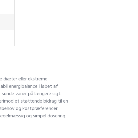
ke diæter eller ekstreme
il energibalance i løbet af
 sunde vaner på længere sigt.
 derimod et støttende bidrag til en
ilsbehov og kostpræferencer.
 regelmæssig og simpel dosering.