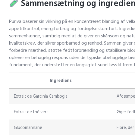
Sammensætning og ingredien
Puriva baserer sin virkning på en koncentreret blanding af ve
appetitkontrol, energiforbrug og fordøjelseskomfort. Ingredi
sammenhænge, samtidig med at de giver en skånsom og naturlig
kvalitetskrav, der sikrer sporbarhed og renhed. Sammen giver d
forbedre mæthed, støtte fedtforbrænding og stabilisere blod
oplever en behagelig respons uden de typiske ubehagelige bivi
fundament, der understøtter en langsigtet sund livsstil frem f
Ingrediens
Extrait de Garcinia Cambogia
Afdæmper
Extrait de thé vert
Øger fedt
Glucomannane
Fibre, de