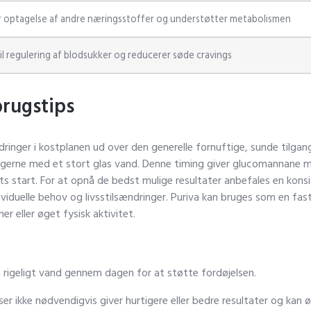
 optagelse af andre næringsstoffer og understøtter metabolismen
til regulering af blodsukker og reducerer søde cravings
brugstips
ndringer i kostplanen ud over den generelle fornuftige, sunde tilga
gerne med et stort glas vand. Denne timing giver glucomannane mu
 start. For at opnå de bedst mulige resultater anbefales en konsi
ividuelle behov og livsstilsændringer. Puriva kan bruges som en fast
 eller øget fysisk aktivitet.
e rigeligt vand gennem dagen for at støtte fordøjelsen.
r ikke nødvendigvis giver hurtigere eller bedre resultater og kan ø