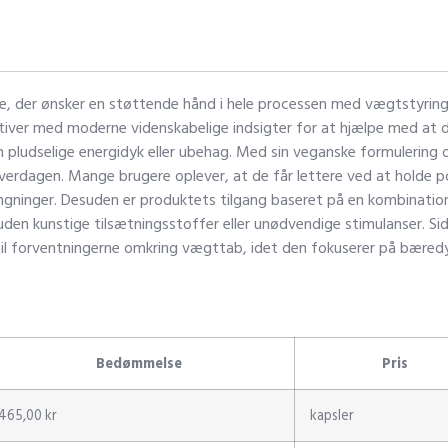
ksne, der ønsker en støttende hånd i hele processen med vægtstyrin
aktiver med moderne videnskabelige indsigter for at hjælpe med at
ludselige energidyk eller ubehag. Med sin veganske formulering 
verdagen. Mange brugere oplever, at de får lettere ved at holde p
ngninger. Desuden er produktets tilgang baseret på en kombination 
den kunstige tilsætningsstoffer eller unødvendige stimulanser. Si
 til forventningerne omkring vægttab, idet den fokuserer på bæred
Bedømmelse
Pris
465,00 kr
kapsler