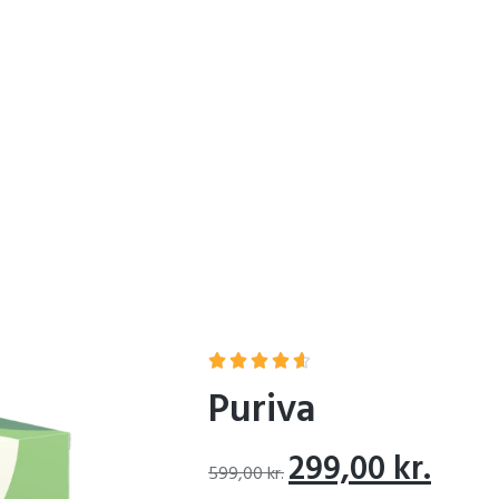
Home
Puriva





Puriva
299,00
kr.
599,00
kr.