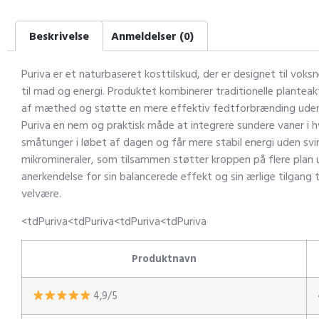
Beskrivelse
Anmeldelser (0)
Puriva er et naturbaseret kosttilskud, der er designet til vo
til mad og energi. Produktet kombinerer traditionelle plante
af mæthed og støtte en mere effektiv fedtforbrænding uden p
Puriva en nem og praktisk måde at integrere sundere vaner i h
småtunger i løbet af dagen og får mere stabil energi uden svi
mikromineraler, som tilsammen støtter kroppen på flere plan u
anerkendelse for sin balancerede effekt og sin ærlige tilgang
velvære.
<tdPuriva<tdPuriva<tdPuriva<tdPuriva
Produktnavn
4,9/5