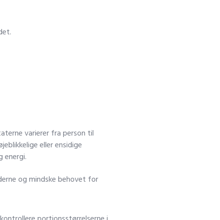
det.
terne varierer fra person til
eblikkelige eller ensidige
 energi.
iderne og mindske behovet for
ntrollere portionsstørrelserne i