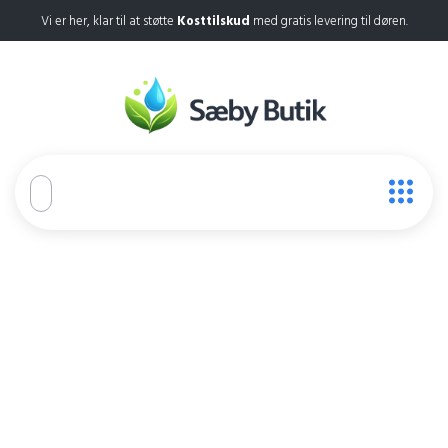
Vi er her, klar til at støtte
Kosttilskud
med gratis levering til døren.
Wellnee Patch
Home
Wellnee Patch