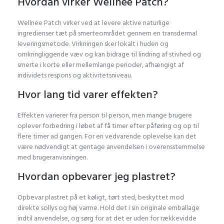
Hvordan virker Wellnee Patch?
Wellnee Patch virker ved at levere aktive naturlige
ingredienser tæt på smerteområdet gennem en transdermal
leveringsmetode. Virkningen sker lokalt i huden og
omkringliggende væv og kan bidrage til lindring af stivhed og
smerte i korte eller mellemlange perioder, afhængigt af
individets respons og aktivitetsniveau.
Hvor lang tid varer effekten?
Effekten varierer fra person til person, men mange brugere
oplever forbedring i løbet af få timer efter påføring og op til
flere timer ad gangen. For en vedvarende oplevelse kan det
være nødvendigt at gentage anvendelsen i overensstemmelse
med brugeranvisningen.
Hvordan opbevarer jeg plastret?
Opbevar plastret på et køligt, tørt sted, beskyttet mod
direkte sollys og høj varme. Hold det i sin originale emballage
indtil anvendelse, og sørg for at det er uden for rækkevidde