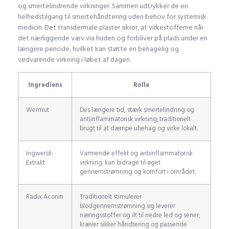
og smertelindrende virkninger. Sammen udtrykker de en
helhedstilgang til smertehåndtering uden behov for systemisk
medicin. Det transdermale plaster sikrer, at virkestofferne når
det nærliggende væv via huden og forbliver på plads under en
længere periode, hvilket kan støtte en behagelig og
vedvarende virkning i løbet af dagen.
Ingrediens
Rolle
Wermut
Des længere tid, stærk smertelindring og
antiinflammatorisk virkning; traditionelt
brugt til at dæmpe ubehag og virke lokalt.
Ingweröl-
Varmende effekt og antiinflammatorisk
Extrakt
virkning; kan bidrage til øget
gennemstrømning og komfort i området.
Radix Aconiti
Traditionelt stimulerer
blodgennemstrømning og leverer
næringsstoffer og ilt til nedre led og sener;
kræver sikker håndtering og passende