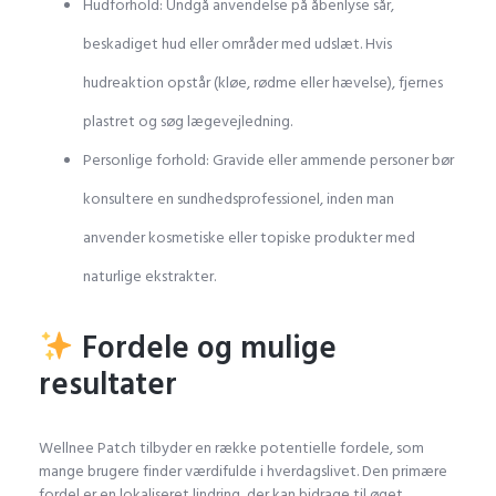
Hudforhold: Undgå anvendelse på åbenlyse sår,
beskadiget hud eller områder med udslæt. Hvis
hudreaktion opstår (kløe, rødme eller hævelse), fjernes
plastret og søg lægevejledning.
Personlige forhold: Gravide eller ammende personer bør
konsultere en sundhedsprofessionel, inden man
anvender kosmetiske eller topiske produkter med
naturlige ekstrakter.
Fordele og mulige
resultater
Wellnee Patch tilbyder en række potentielle fordele, som
mange brugere finder værdifulde i hverdagslivet. Den primære
fordel er en lokaliseret lindring, der kan bidrage til øget