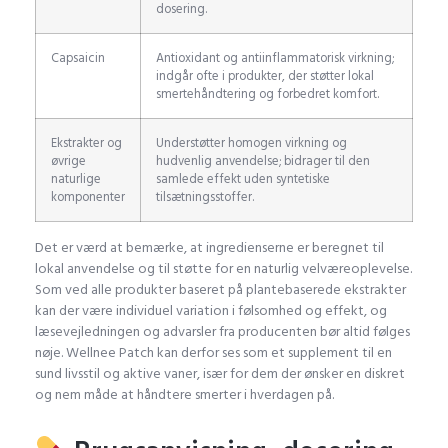
dosering.
Capsaicin
Antioxidant og antiinflammatorisk virkning;
indgår ofte i produkter, der støtter lokal
smertehåndtering og forbedret komfort.
Ekstrakter og
Understøtter homogen virkning og
øvrige
hudvenlig anvendelse; bidrager til den
naturlige
samlede effekt uden syntetiske
komponenter
tilsætningsstoffer.
Det er værd at bemærke, at ingredienserne er beregnet til
lokal anvendelse og til støtte for en naturlig velværeoplevelse.
Som ved alle produkter baseret på plantebaserede ekstrakter
kan der være individuel variation i følsomhed og effekt, og
læsevejledningen og advarsler fra producenten bør altid følges
nøje. Wellnee Patch kan derfor ses som et supplement til en
sund livsstil og aktive vaner, især for dem der ønsker en diskret
og nem måde at håndtere smerter i hverdagen på.