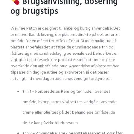
Brugsanvisning, dosering
og brugstips
Wellnee Patch er designet til enkel og hurtig anvendelse. Det
er en overfladisk løsning, der placeres direkte på det berørte
område for en målrettet effekt. For at få mest muligt ud af
plastret anbefales det at følge de grundlæggende trin og
rådføre sig med sundhedsfaglig personale ved behov. Det er
vigtigt altid at respektere produktets indikationer og ikke
overskride den anbefalede brug. Anvendelse af plasteret bør
tilpasses din daglige rutine og aktiviteter, så det passer
naturligt ind i hverdagen uden unødvendige forstyrrelser.
Trin 1 – Forberedelse: Rens og tør huden over det
område, hvor plastret skal sættes. Undgå at anvende
creme eller olie tæt på det behandlede område, da
dette kan påvirke klæbeevnen.
Trin 2 – Anvendelse: Træk beskyttelsesarket af, og påfør