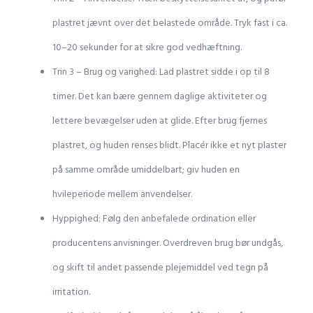
plastret jævnt over det belastede område. Tryk fast i ca.
10–20 sekunder for at sikre god vedhæftning.
Trin 3 – Brug og varighed: Lad plastret sidde i op til 8
timer. Det kan bære gennem daglige aktiviteter og
lettere bevægelser uden at glide. Efter brug fjernes
plastret, og huden renses blidt. Placér ikke et nyt plaster
på samme område umiddelbart; giv huden en
hvileperiode mellem anvendelser.
Hyppighed: Følg den anbefalede ordination eller
producentens anvisninger. Overdreven brug bør undgås,
og skift til andet passende plejemiddel ved tegn på
irritation.