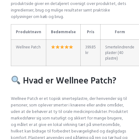
produktside giver en detaljeret oversigt over produktet, dets
ingredienser, brug og mulige resultater samt praktiske
oplysninger om køb og brug.
Produktnavn
Bedømmelse
Pris
Form
Wellnee Patch
399.85
Smertelindrende
kr
plaster (40
plastre)
Hvad er Wellnee Patch?
Wellnee Patch er et topisk smerteplastre, der henvender sig til
personer, som oplever smerter i knæene eller andre områder,
uden at de behøver at ty til orale medicinprodukter. Produktet
markedsfører sig som naturligt og sikkert for mange brugere,
og målet er at give en lokal virkning tæt på smerteområde,
hvilket kan bidrage til forbedret bevægelighed og dagligdags
komfort. Plasteret anvendes ved påføring på ren og tør hud og