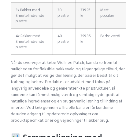
3x Pakker med
30
339.95
Mest
Smertelindrende
plastre
kr
populær
plastre
4x Pakker med
40
399.85
Bedst værdi
Smertelindrende
plastre
kr
plastre
Når du overvejer at købe Wellnee Patch, kan du se frem til
muligheden for fleksible pakkevalg og tilgængelige tilbud, der
gør det muligt at vælge den løsning, der passer bedst til dit
forbrug og behov. Produktet er udviklet med fokus på
langvarig anvendelse og gennemtænkte prisstrukturer, så
kunderne kan få mest mulig værdi og samtidig nyde godt af
naturlige ingredienser og en brugervenlig løsning til lindring af
smerter. Ved køb gennem officielle kanaler får kunderne
desuden adgang til opdaterede oplysninger om
produktspecifikationer og vejledninger til sikker brug.