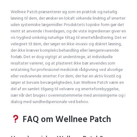
Wellnee Patch præsenterer sig som en praktisk og naturlig
løsning til dem, der ønsker en lokalt virkende lindring af smerter
uden systemiske lægemidler. Produktets topiske form gør det
nemt at anvende i hverdagen, og de viste ingredienser giver en
vis tryghed omkring naturlige tiltag til smertehåndtering. Det er
velegnet til dem, der søger en ikke-invasiv og diskret løsning,
der ikke kræver kompleks behandling eller længerevarende
forløb. Det er dog vigtigt at understrege, at individuelle
resultater varierer, og at plasteret ikke bør anvendes som
erstatning for professionel medicinsk rådgivning ved alvorlige
eller vedvarende smerter. For dem, der har en aktiv livsstil og
søger at bevare bevægeligheden, kan Wellnee Patch være en
del af en samlet tilgang til velvære og smerteforebyggelse,
især når det bruges i overensstemmelse med anvisningerne og i
dialog med sundhedspersonale ved behov.
FAQ om Wellnee Patch