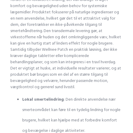
komfort og bevægelighed uden behov for systemiske
lægemidler. Produktet fokuserer på naturlige ingredienser og
en nem anvendelse, hvilket gør det til et attraktivt valg for
dem, der foretrækker en ikke-påvirkende tilgang til
smertehåndtering. Den transdermale levering gør, at
virkestofferne når huden og det omkringliggende væv, hvilket
kan give en hurtig start af linders effekt for nogle brugere.
Samtidig tilbyder Wellnee Patch en praktisk løsning, der ikke
kræver daglige tabletter eller komplicerede
behandlingsplaner, og som kan integreres i en travl hverdag.
Det er vigtigt at huske, at individuelle resultater varierer, og at
produktet bør bruges som en del af en større tilgang til
bevægelighed og velvære, herunder passende motion,
vægtkontrol og generel sund livsstil.
Lokal smertelindring
: Den direkte anvendelse nær
smerteområdet kan føre til en tydelig lindring for nogle
brugere, hvilket kan hjælpe med at forbedre komfort
og bevægelse i daglige aktiviteter.