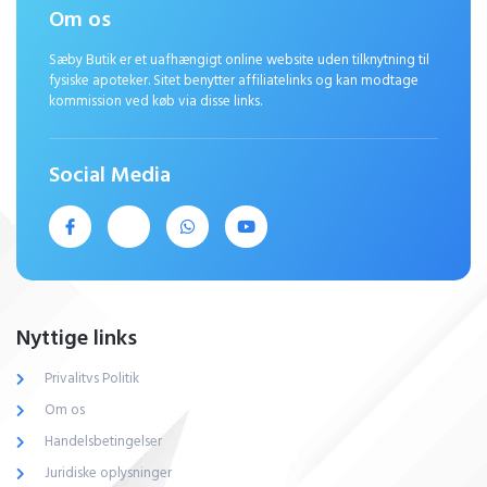
Om os
Sæby Butik er et uafhængigt online website uden tilknytning til
fysiske apoteker. Sitet benytter affiliatelinks og kan modtage
kommission ved køb via disse links.
Social Media
Nyttige links
Privalitvs Politik
Om os
Handelsbetingelser
Juridiske oplysninger