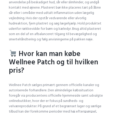
anvendelse på beskadiget hud, sår eller slimhinder, og undgå
kontakt med øjnene. Plasteret bør ikke placeres tæt på åbne
sår eller i områder med udtalt inflammation uden lægelig
vejledning. Hvis der opstår vedvarende eller alvorlig
hudreaktion, fjern plastret og søg lægehjælp. Hold produktet
udenfor rækkevidde for børn og kæledyr. Brug altid plasteret
som en del af en afbalanceret tilgang til bevægelighed og
smertehåndtering og følg anvisningerne på pakken nøje.
Hvor kan man købe
Wellnee Patch og til hvilken
pris?
Wellnee Patch sælges primært gennem officielle kanaler og
autoriserede forhandlere. Den almindelige købssituation
foregår via producentens officielle hjemmeside samt udvalgte
onlinebutikker, hvor der er fokus på sundheds- og
velværeprodukter. På grund af et begrænset lager og særlige
tilbud kan der forekomme perioder med høj efterspørgsel,