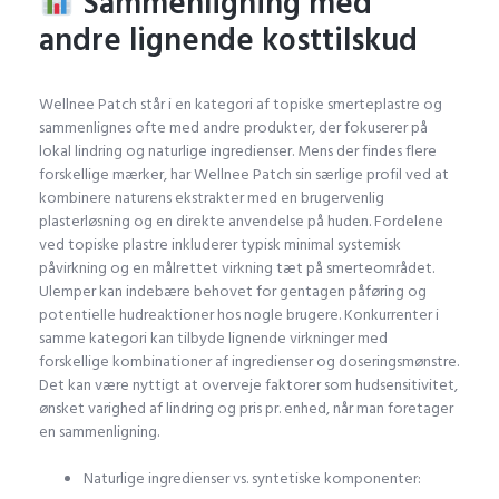
Sammenligning med
andre lignende kosttilskud
Wellnee Patch står i en kategori af topiske smerteplastre og
sammenlignes ofte med andre produkter, der fokuserer på
lokal lindring og naturlige ingredienser. Mens der findes flere
forskellige mærker, har Wellnee Patch sin særlige profil ved at
kombinere naturens ekstrakter med en brugervenlig
plasterløsning og en direkte anvendelse på huden. Fordelene
ved topiske plastre inkluderer typisk minimal systemisk
påvirkning og en målrettet virkning tæt på smerteområdet.
Ulemper kan indebære behovet for gentagen påføring og
potentielle hudreaktioner hos nogle brugere. Konkurrenter i
samme kategori kan tilbyde lignende virkninger med
forskellige kombinationer af ingredienser og doseringsmønstre.
Det kan være nyttigt at overveje faktorer som hudsensitivitet,
ønsket varighed af lindring og pris pr. enhed, når man foretager
en sammenligning.
Naturlige ingredienser vs. syntetiske komponenter: