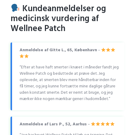
Kundeanmeldelser og
medicinsk vurdering af
Wellnee Patch
Anmeldelse af Gitte L., 65, København
–
“Efter at have haft smerter i knæet i måneder fandt jeg
Wellnee Patch og besluttede at prøve det. Jeg
oplevede, at smerten blev mere håndterbar inden for
få timer, og jeg kunne fortsætte mine daglige gåture
uden konstant smerte. Det er nemt at bruge, og jeg
mærker ikke nogen mærkbar gener i hudområdet.”
Anmeldelse af Lars P., 52, Aarhus
–
“Jeg har brugt Wellnee Patch til løb og træning. Det