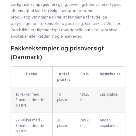
særligt når kampagner er i gang. Leveringstider varierer typisk
afhængigt af land og valgt transportform, men
produktoplysningerne sikrer, at kunderne får tydelige
oplysninger om forsendelse og betaling. Bemærk, at Wellnee
Patch ikke er tilgængeligt i traditionelle butikker som visse
apoteker eller kæder i nogle markeder.
Pakkeeksempler og prisoversigt
(Danmark)
Pakke
Antal
Pris
Beskrivelse
plastre
1x Pakker med
10
139.95
Basispakke
Smertelindrende
plastre
kr
plastre
2x Pakker med
20
249.95
Anden
Smertelindrende
plastre
kr
popularitet
plastre