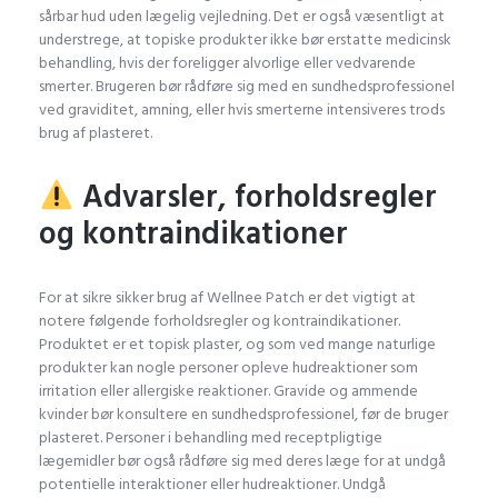
sårbar hud uden lægelig vejledning. Det er også væsentligt at
understrege, at topiske produkter ikke bør erstatte medicinsk
behandling, hvis der foreligger alvorlige eller vedvarende
smerter. Brugeren bør rådføre sig med en sundhedsprofessionel
ved graviditet, amning, eller hvis smerterne intensiveres trods
brug af plasteret.
Advarsler, forholdsregler
og kontraindikationer
For at sikre sikker brug af Wellnee Patch er det vigtigt at
notere følgende forholdsregler og kontraindikationer.
Produktet er et topisk plaster, og som ved mange naturlige
produkter kan nogle personer opleve hudreaktioner som
irritation eller allergiske reaktioner. Gravide og ammende
kvinder bør konsultere en sundhedsprofessionel, før de bruger
plasteret. Personer i behandling med receptpligtige
lægemidler bør også rådføre sig med deres læge for at undgå
potentielle interaktioner eller hudreaktioner. Undgå